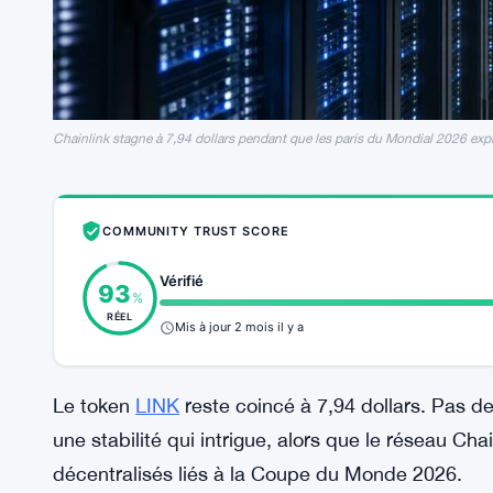
Chainlink stagne à 7,94 dollars pendant que les paris du Mondial 2026 exp
COMMUNITY TRUST SCORE
Vérifié
93
%
RÉEL
Mis à jour 2 mois il y a
Le token
LINK
reste coincé à 7,94 dollars. Pas d
une stabilité qui intrigue, alors que le réseau Chai
décentralisés liés à la Coupe du Monde 2026.