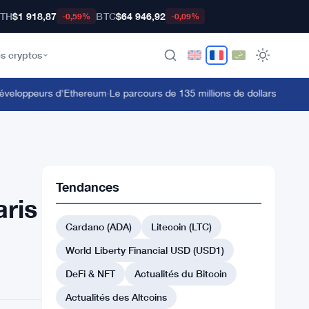
TH
$1 918,87
BTC
$64 946,92
-0,59%
-0,09%
s cryptos
veloppeurs d'Ethereum
·
Le parcours de 135 millions de dollars en stETH
Tendances
aris
Cardano (ADA)
Litecoin (LTC)
World Liberty Financial USD (USD1)
DeFi & NFT
Actualités du Bitcoin
Actualités des Altcoins