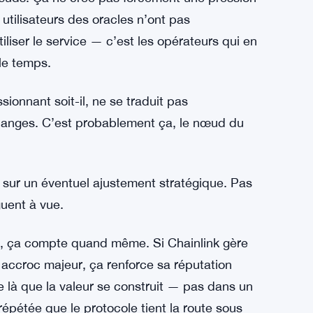
e comme ça, mais c’est souvent le cas.
e les paris sur la Coupe du Monde atteignent
que du token LINK est lié à la sécurisation du
nœuds. Ça ne crée pas forcément une pression
utilisateurs des oracles n’ont pas
liser le service — c’est les opérateurs qui en
le temps.
ionnant soit-il, ne se traduit pas
hanges. C’est probablement ça, le nœud du