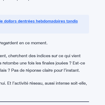
nk sur un éventuel ajustement stratégique. Pas
guent à vue.
, ça compte quand même. Si Chainlink gère
s accroc majeur, ça renforce sa réputation
re là que la valeur se construit — pas dans un
pétée que le protocole tient la route sous
 de dollars dentrées hebdomadaires tandis
s regardent en ce moment.