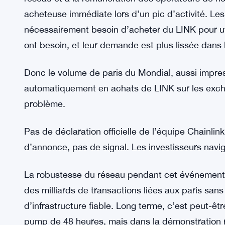
son coin. Pas clair pourquoi le marché fonctionn
Chainlink reste à 7,94 $ alors qu
À LIRE AUSSI:
des milliards sur son réseau
Pour Chainlink spécifiquement, le modèle économi
réseau et à la rémunération des opérateurs de 
acheteuse immédiate lors d’un pic d’activité. Les 
nécessairement besoin d’acheter du LINK pour uti
ont besoin, et leur demande est plus lissée dans 
Donc le volume de paris du Mondial, aussi impress
automatiquement en achats de LINK sur les exc
problème.