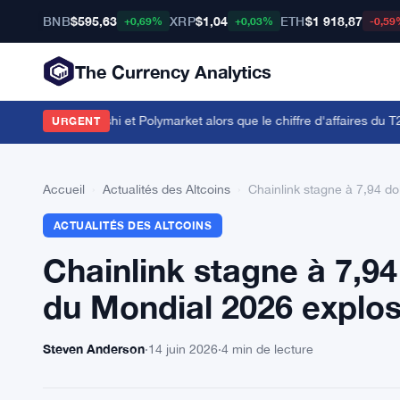
BNB
$595,63
XRP
$1,04
ETH
$1 918,87
+0,69%
+0,03%
-0,59
The Currency Analytics
ords avec Kalshi et Polymarket alors que le chiffre d'affaires du T2 att
URGENT
Accueil
›
Actualités des Altcoins
›
Chainlink stagne à 7,94 do
ACTUALITÉS DES ALTCOINS
Chainlink stagne à 7,94
du Mondial 2026 explo
Steven Anderson
·
14 juin 2026
·
4 min de lecture