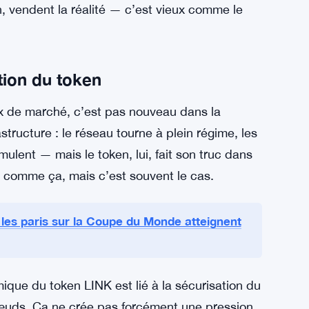
nde accrue ne suffit pas forcément à faire
e roi. Ensuite, les investisseurs crypto ont une
end prudents, surtout sur un token qui a déjà
té réseau grimpe, beaucoup préfèrent attendre
ix arrivent souvent avant l’événement, pas
n, vendent la réalité — c’est vieux comme le
ation du token
rix de marché, c’est pas nouveau dans la
structure : le réseau tourne à plein régime, les
ulent — mais le token, lui, fait son truc dans