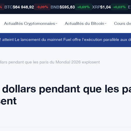
BTC
$64 946,92
BNB
$595,63
XRP
$1,04
E
%
-0,09%
+0,69%
+0,03%
Actualités Cryptomonnaies
Actualités du Bitcoin
Cours de
eint
·
Le lancement du mainnet Fuel offre l'exécution parallèle aux dé
llars pendant que les paris du Mondial 2026 explosent
 dollars pendant que les p
sent