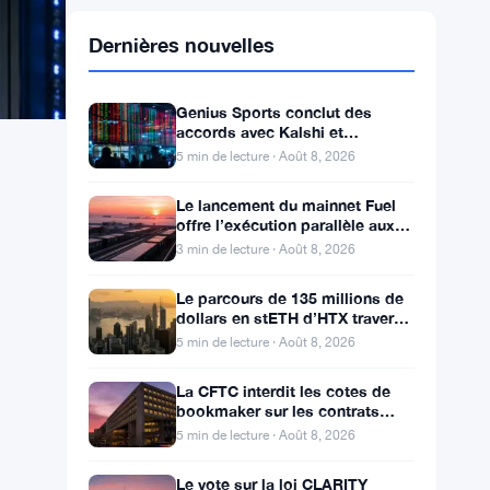
Dernières nouvelles
Genius Sports conclut des
accords avec Kalshi et
Polymarket alors que le chiffre
5 min de lecture · Août 8, 2026
d’affaires du T2 atteint
Le lancement du mainnet Fuel
offre l’exécution parallèle aux
développeurs d’Ethereum
3 min de lecture · Août 8, 2026