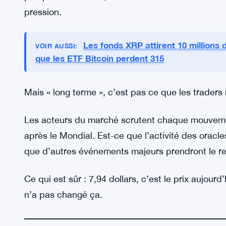
Pas de déclaration officielle de l’équipe Chainli
d’annonce, pas de signal. Les investisseurs navi
La robustesse du réseau pendant cet événement
des milliards de transactions liées aux paris san
d’infrastructure fiable. Long terme, c’est peut-êt
pump de 48 heures, mais dans la démonstration ré
pression.
Les fonds XRP attirent 10 millions
VOIR AUSSI:
que les ETF Bitcoin perdent 315
Mais « long terme », c’est pas ce que les trader