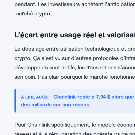
tokens disponibles sur le marché, même une dema
monter le prix — l’équilibre offre-demande reste l
mémoire. La volatilité historique du secteur les r
connu des cycles violents. Donc même si l’activi
avant de se positionner.
Et puis y a le timing. Les gros mouvements de pr
pendant. Les investisseurs achètent l’anticipatio
marché crypto.
L’écart entre usage réel et valoris
Le décalage entre utilisation technologique et p
crypto. Ça s’est vu sur d’autres protocoles d’infra
développeurs sont actifs, les transactions s’accum