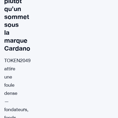
plutôt
qu’un
sommet
sous
la
marque
Cardano
TOKEN2049
attire
une
foule
dense
—
fondateurs,
fonds,