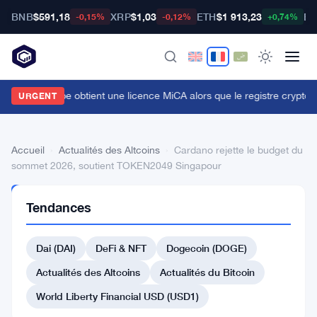
BNB
$591,18
XRP
$1,03
ETH
$1 913,23
BT
-0,15%
-0,12%
+0,74%
ridge de Stripe obtient une licence MiCA alors que le registre crypto de
URGENT
Accueil
›
Actualités des Altcoins
›
Cardano rejette le budget du
sommet 2026, soutient TOKEN2049 Singapour
ACTUALITÉS
Tendances
DES
ALTCOINS
Cardano
Dai (DAI)
DeFi & NFT
Dogecoin (DOGE)
rejette
Actualités des Altcoins
Actualités du Bitcoin
le
World Liberty Financial USD (USD1)
budget