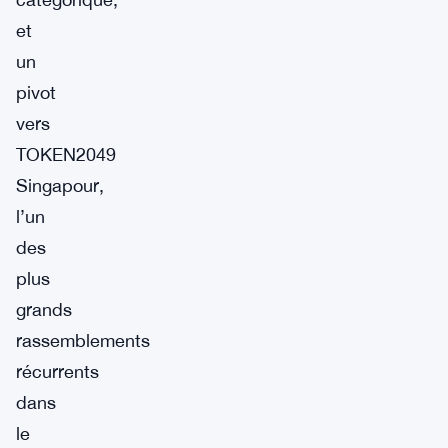
et
un
pivot
vers
TOKEN2049
Singapour,
l’un
des
plus
grands
rassemblements
récurrents
dans
le