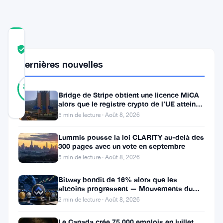
Singapour
COMMUNITY
TRUST
Vérifié
SCORE
Dernières nouvelles
45
Vérifié
80
votes
%
Bridge de Stripe obtient une licence MiCA
RÉEL
alors que le registre crypto de l’UE atteint
Mis à jour 2 mois il y a
324 prestataires
5 min de lecture · Août 8, 2026
La
Lummis pousse la loi CLARITY au-delà des
300 pages avec un vote en septembre
communauté
5 min de lecture · Août 8, 2026
de
Bitway bondit de 16% alors que les
Cardano
altcoins progressent — Mouvements du
vient
jour 8 août
2 min de lecture · Août 8, 2026
d’annuler
Le Canada crée 75 000 emplois en juillet