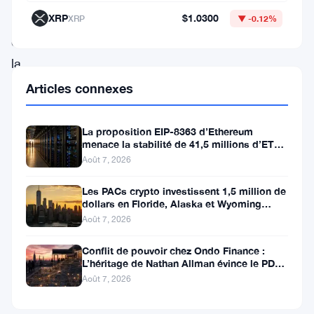
XRP
$1.0300
2026,
XRP
▼ -0.12%
et
la
communauté
Articles connexes
a
redirigé
La proposition EIP-8363 d’Ethereum
menace la stabilité de 41,5 millions d’ETH
son
stakés et de la DeFi
Août 7, 2026
attention
Les PACs crypto investissent 1,5 million de
vers
dollars en Floride, Alaska et Wyoming
une
après un revers au Michigan
Août 7, 2026
présence
Conflit de pouvoir chez Ondo Finance :
ciblée
L’héritage de Nathan Allman évince le PDG
Ian De Bode le 24 juillet
à
Août 7, 2026
TOKEN2049