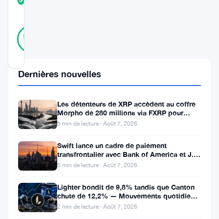
TRUST
Vérifié
SCORE
28
Vérifié
93
votes
%
RÉEL
Mis à jour 11 mois il y a
Dernières nouvelles
Cardano
(
ADA
)
Les détenteurs de XRP accèdent au coffre
Morpho de 280 millions via FXRP pour
est
emprunter des RLUSD
5 min de lecture · Août 7, 2026
devenue
l’une
Swift lance un cadre de paiement
transfrontalier avec Bank of America et J.P.
des
Morgan dans 25 pays
5 min de lecture · Août 7, 2026
cryptomonnaies
Lighter bondit de 9,8% tandis que Canton
les
chute de 12,2% — Mouvements quotidiens
du 7 août
plus
2 min de lecture · Août 7, 2026