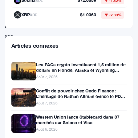
Solana
$72.6559
SOL
▼ -1.82%
perspectives
XRP
$1.0363
XRP
▼ -2.33%
réglementaires
et
ses
indicateurs
Articles connexes
d’adoption.
S’échangeant
Les PACs crypto investissent 1,5 million de
dollars en Floride, Alaska et Wyoming
autour
après un revers au Michigan
Août 7, 2026
de
Conflit de pouvoir chez Ondo Finance :
0,899
L’héritage de Nathan Allman évince le PDG
Ian De Bode le 24 juillet
$
Août 7, 2026
et
Western Union lance Stablecard dans 37
affichant
marchés sur Solana et Visa
Août 6, 2026
une