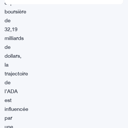
capitalisation
boursière
de
32,19
milliards
de
dollars,
la
trajectoire
de
l’ADA
est
influencée
par
une