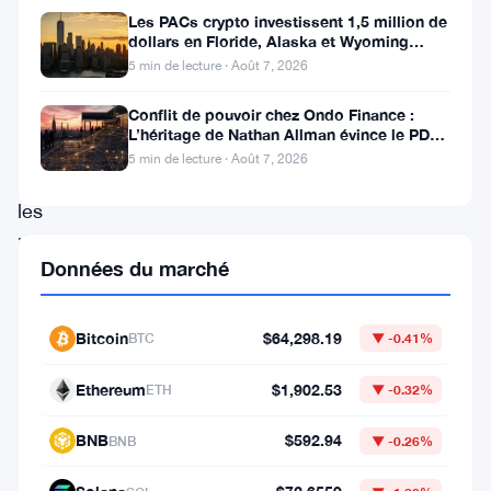
surveillées
Les PACs crypto investissent 1,5 million de
en
dollars en Floride, Alaska et Wyoming
après un revers au Michigan
5 min de lecture · Août 7, 2026
2025,
les
Conflit de pouvoir chez Ondo Finance :
L’héritage de Nathan Allman évince le PDG
investisseurs
Ian De Bode le 24 juillet
5 min de lecture · Août 7, 2026
et
les
institutions
Données du marché
suivant
de
Bitcoin
$64,298.19
BTC
▼ -0.41%
près
ses
Ethereum
$1,902.53
ETH
▼ -0.32%
avancées
BNB
$592.94
BNB
▼ -0.26%
technologiques,
ses