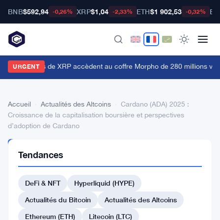
BNB
$592,94
XRP
$1,04
ETH
$1 902,53
BT
-0,26%
-2,33%
-0,32%
es détenteurs de XRP accèdent au coffre Morpho de 280 millions vi
URGENT
Accueil
›
Actualités des Altcoins
›
Cardano (ADA) 2025 :
Croissance de la capitalisation boursière et perspectives
d’adoption de Cardano
ACTUALITÉS
Tendances
DES
ALTCOINS
Cardano
DeFi & NFT
Hyperliquid (HYPE)
(ADA)
Actualités du Bitcoin
Actualités des Altcoins
2025
Ethereum (ETH)
Litecoin (LTC)