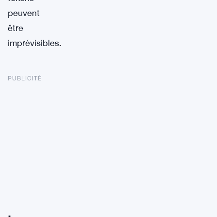
peuvent
être
imprévisibles.
PUBLICITÉ