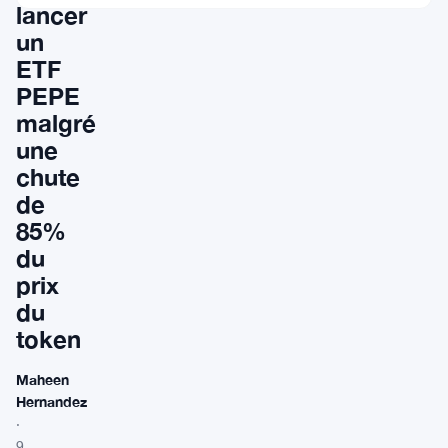
lancer
un
ETF
PEPE
malgré
une
chute
de
85%
du
prix
du
token
Maheen
Hernandez
·
9