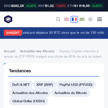
BNB
$592,59
XRP
$1,02
ETH
$1 916,88
B
+0,36%
-1,04%
+0,45%
Le hacker de Coldcard déplace 30 BTC alors que le vol de 130 millions
URGENT
Accueil
›
Actualités des Altcoins
›
Canary Capital cherche à
lancer un ETF PEPE malgré une chute de 85% du prix du token
ACTUALITÉS
Tendances
DES
ALTCOINS
Canary
DeFi & NFT
XRP (XRP)
PayPal USD (PYUSD)
Capital
Actualités des Altcoins
Actualités du Bitcoin
cherche
Global Dollar (USDG)
à