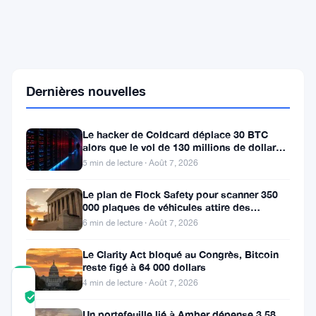
Canary
Capital
cherche
à
lancer
un
Dernières nouvelles
ETF
PEPE
malgré
Le hacker de Coldcard déplace 30 BTC
une
alors que le vol de 130 millions de dollars
chute
entre dans une nouvelle phase
de
5 min de lecture · Août 7, 2026
85%
du
Le plan de Flock Safety pour scanner 350
prix
000 plaques de véhicules attire des
du
poursuites et le retrait du LAPD
6 min de lecture · Août 7, 2026
token
Le Clarity Act bloqué au Congrès, Bitcoin
reste figé à 64 000 dollars
4 min de lecture · Août 7, 2026
COMMUNITY
TRUST
Vérifié
SCORE
Un portefeuille lié à Amber dépense 3,58