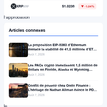
souhaite
XRP
$1.0238
XRP
▼ -1.04%
obtenir
l’approbation
de
Articles connexes
la
SEC
La proposition EIP-8363 d’Ethereum
pour
menace la stabilité de 41,5 millions d’ETH
stakés et de la DeFi
un
Août 7, 2026
ETF
Les PACs crypto investissent 1,5 million de
PEPE
dollars en Floride, Alaska et Wyoming
après un revers au Michigan
Août 7, 2026
au
comptant
Conflit de pouvoir chez Ondo Finance :
L’héritage de Nathan Allman évince le PDG
qui
Ian De Bode le 24 juillet
Août 7, 2026
suivrait
le