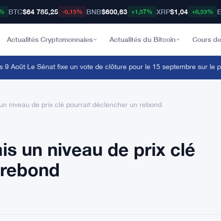
BTC
$64 785,25
BNB
$600,63
XRP
$1,04
9%
-0,15%
+1,57%
+0,53%
Actualités Cryptomonnaies
Actualités du Bitcoin
Cours de
Août
·
Le Sénat fixe un vote de clôture pour le 15 septembre sur le proje
 niveau de prix clé pourrait déclencher un rebond
 un niveau de prix clé
 rebond