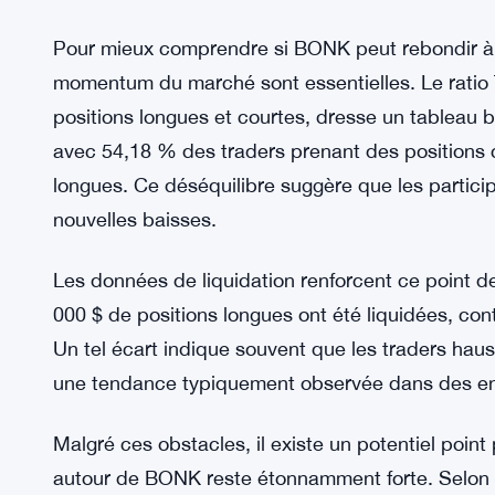
0,00001043 $ et jusqu’à 0,00000888 $ en cas de 
Les cartes de liquidité offrent un aperçu supplé
possibles. Selon Coinglass, BONK évolue actuelle
entre 0,000016 $ et 0,00001448 $. Ces zones sont
en particulier lors de périodes de volatilité accr
nécessairement la direction.
Pour mieux comprendre si BONK peut rebondir à p
momentum du marché sont essentielles. Le ratio 
positions longues et courtes, dresse un tableau ba
avec 54,18 % des traders prenant des positions 
longues. Ce déséquilibre suggère que les partici
nouvelles baisses.