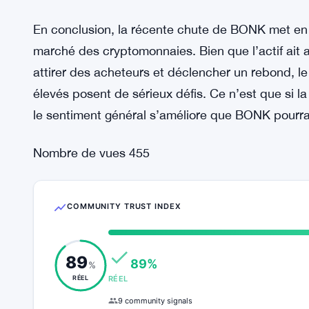
un rallye à court terme ou du moins une phase de 
Cependant, ce scénario de rebond dépend d’un i
augmentation marquée du nombre de traders act
transactions, le potentiel de hausse de BONK res
offrent des opportunités, mais elles nécessitent 
déclencher une inversion significative.
En conclusion, la récente chute de BONK met en lu
marché des cryptomonnaies. Bien que l’actif ait 
attirer des acheteurs et déclencher un rebond, le
élevés posent de sérieux défis. Ce n’est que si 
le sentiment général s’améliore que BONK pourra 
Nombre de vues
455