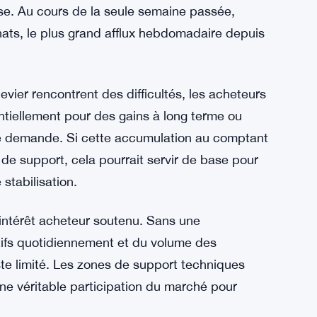
e vue. Au cours des 24 dernières heures, 205
tre seulement 1 990 $ de liquidations courtes.
ssiers sont expulsés agressivement du marché,
ironnements très baissiers.
 positif. L’activité sur le marché au comptant
oinGlass, 2,55 millions de dollars d’achats au
sse. Au cours de la seule semaine passée,
hats, le plus grand afflux hebdomadaire depuis
evier rencontrent des difficultés, les acheteurs
tiellement pour des gains à long terme ou
e demande. Si cette accumulation au comptant
e support, cela pourrait servir de base pour