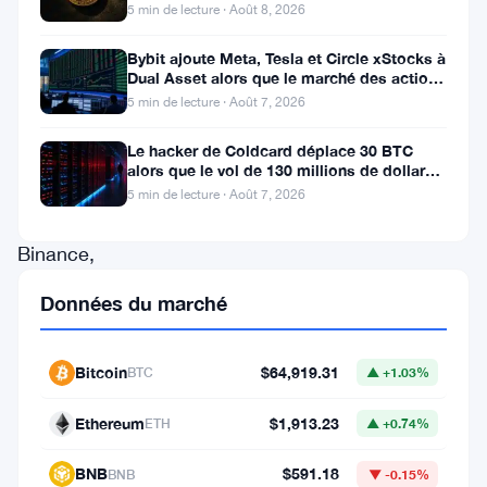
000, Bitcoin reste à 65K
5 min de lecture · Août 8, 2026
(
BNB
),
étroitement
Bybit ajoute Meta, Tesla et Circle xStocks à
Dual Asset alors que le marché des actions
liée
tokenisées atteint
5 min de lecture · Août 7, 2026
à
la
Le hacker de Coldcard déplace 30 BTC
alors que le vol de 130 millions de dollars
plateforme
entre dans une nouvelle phase
5 min de lecture · Août 7, 2026
d’échange
Binance,
connaît
Données du marché
une
baisse
Bitcoin
$64,919.31
BTC
▲ +1.03%
significative.
Les
Ethereum
$1,913.23
ETH
▲ +0.74%
données
BNB
$591.18
BNB
▼ -0.15%