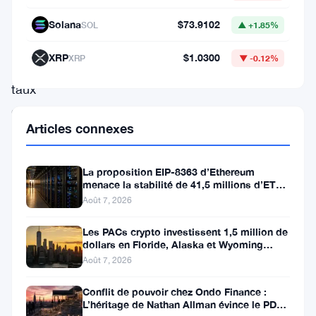
récentes
révèlent
Solana
$73.9102
SOL
▲ +1.85%
que
XRP
$1.0300
XRP
▼ -0.12%
les
taux
de
Articles connexes
financement
de
La proposition EIP-8363 d’Ethereum
Binance
menace la stabilité de 41,5 millions d’ETH
sont
stakés et de la DeFi
Août 7, 2026
devenus
Les PACs crypto investissent 1,5 million de
négatifs
dollars en Floride, Alaska et Wyoming
après un revers au Michigan
Août 7, 2026
pour
la
Conflit de pouvoir chez Ondo Finance :
L’héritage de Nathan Allman évince le PDG
troisième