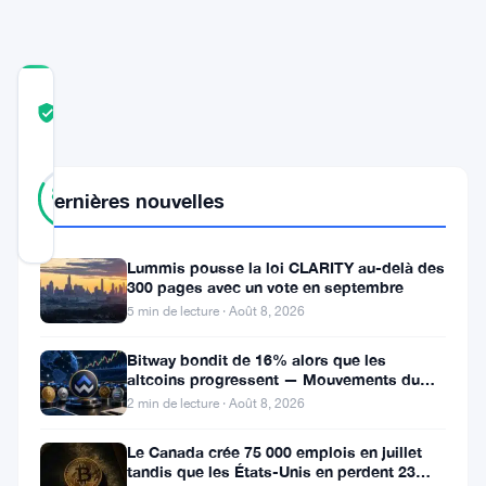
COMMUNITY
TRUST
Vérifié
SCORE
23
Vérifié
83
votes
Dernières nouvelles
%
RÉEL
Mis à jour 2 ans il y a
Lummis pousse la loi CLARITY au-delà des
300 pages avec un vote en septembre
Une
5 min de lecture · Août 8, 2026
des
Bitway bondit de 16% alors que les
principales
altcoins progressent — Mouvements du
jour 8 août
cryptomonnaies,
2 min de lecture · Août 8, 2026
Binance
Le Canada crée 75 000 emplois en juillet
Coin
tandis que les États-Unis en perdent 23