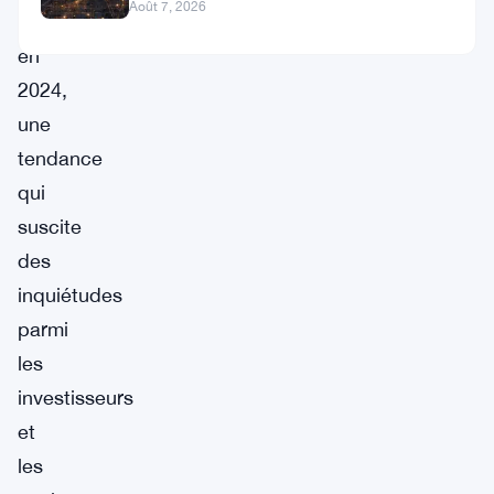
Ian De Bode le 24 juillet
Août 7, 2026
fois
en
2024,
une
tendance
qui
suscite
des
inquiétudes
parmi
les
investisseurs
et
les