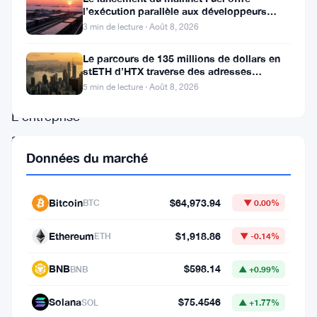
Bitmine
l’exécution parallèle aux développeurs
d’Ethereum
est
3 min de lecture · Août 8, 2026
proche.
Le parcours de 135 millions de dollars en
Vraiment
stETH d’HTX traverse des adresses
Poloniex
5 min de lecture · Août 8, 2026
proche.
L’entreprise
a
Données du marché
accumulé
5,74
millions
Bitcoin
$64,973.94
BTC
▼ 0.00%
d’
ETH
Ethereum
$1,918.86
ETH
▼ -0.14%
et
est
BNB
$598.14
BNB
▲ +0.99%
désormais
Solana
$75.4546
SOL
▲ +1.77%
à