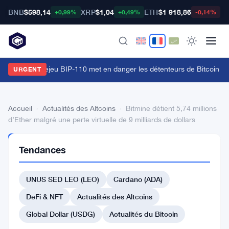
BNB
$598,14
XRP
$1,04
ETH
$1 918,86
B
+0,99%
+0,49%
-0,14%
'attaque de rejeu BIP-110 met en danger les détenteurs de Bitcoin ava
URGENT
Accueil
›
Actualités des Altcoins
›
Bitmine détient 5,74 millions
d’Ether malgré une perte virtuelle de 9 milliards de dollars
ACTUALITÉS
Tendances
DES
ALTCOINS
Bitmine
UNUS SED LEO (LEO)
Cardano (ADA)
détient
DeFi & NFT
Actualités des Altcoins
5,74
Global Dollar (USDG)
Actualités du Bitcoin
millions