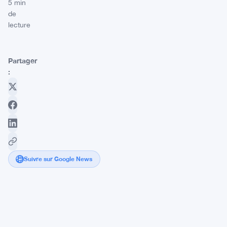
5 min
de
lecture
Partager
:
Suivre sur Google News
Bitmine
détient
5,74
millions