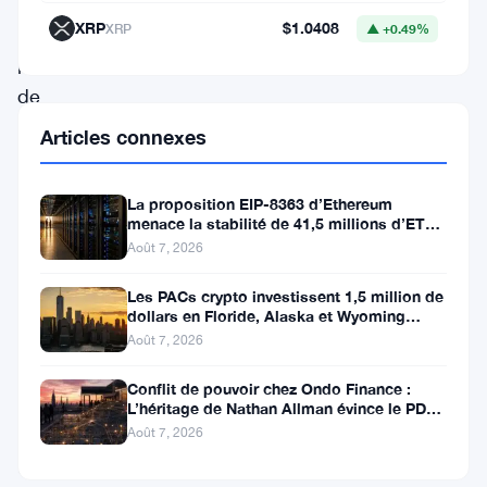
un
XRP
$1.0408
XRP
▲ +0.49%
pas
de
son
Articles connexes
objectif
auto-
La proposition EIP-8363 d’Ethereum
menace la stabilité de 41,5 millions d’ETH
déclaré
stakés et de la DeFi
Août 7, 2026
:
posséder
Les PACs crypto investissent 1,5 million de
dollars en Floride, Alaska et Wyoming
5
après un revers au Michigan
Août 7, 2026
%
Conflit de pouvoir chez Ondo Finance :
de
L’héritage de Nathan Allman évince le PDG
Ian De Bode le 24 juillet
l’offre
Août 7, 2026
totale