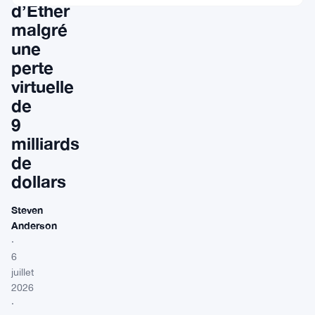
d’Ether
malgré
une
perte
virtuelle
de
9
milliards
de
dollars
Steven
Anderson
·
6
juillet
2026
·