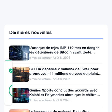
d'Ether
malgré
une
perte
virtuelle
de
Dernières nouvelles
9
milliards
de
dollars
L’attaque de rejeu BIP-110 met en danger
les détenteurs de Bitcoin avant toute
scission de chaîne
5 min de lecture · Août 8, 2026
COMMUNITY
La FCA dépense 2 millions de livres pour
TRUST
Vérifié
promouvoir 11 millions de vues de plaintes
SCORE
sur le financement
5 min de lecture · Août 8, 2026
10
Vérifié
90
votes
Genius Sports conclut des accords avec
%
Kalshi et Polymarket alors que le chiffre
RÉEL
d’affaires du T2 atteint
Mis à jour 1 mois il y a
5 min de lecture · Août 8, 2026
Le lancement du mainnet Fuel offre