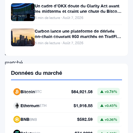
Un cadre d’OKX doute du Clarity Act avant
a
les midterms et craint une chute du Bitcoin
été
à 55 000 $
5 min de lecture · Août 7, 2026
officiellement
Carbon lance une plateforme de dérivés
listé
on-chain couvrant 950 marchés en TradFi et
crypto
sur
5 min de lecture · Août 7, 2026
son
marché
Spot
Données du marché
principal.
Les
Bitcoin
$64,921.56
BTC
▲ +0.78%
paires
Ethereum
$1,916.88
ETH
▲ +0.45%
de
trading
BNB
$592.59
BNB
▲ +0.36%
incluent