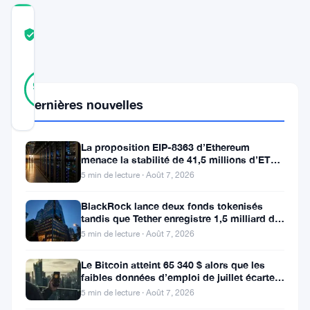
COMMUNITY
TRUST
Vérifié
SCORE
36
Vérifié
97
votes
%
RÉEL
Dernières nouvelles
Mis à jour 10 mois il y a
La proposition EIP-8363 d’Ethereum
Binance
menace la stabilité de 41,5 millions d’ETH
stakés et de la DeFi
a
5 min de lecture · Août 7, 2026
confirmé
BlackRock lance deux fonds tokenisés
le
tandis que Tether enregistre 1,5 milliard de
bénéfices au T2
5 min de lecture · Août 7, 2026
7
octobre
Le Bitcoin atteint 65 340 $ alors que les
faibles données d’emploi de juillet écartent
qu’Aster
une hausse des taux en
5 min de lecture · Août 7, 2026
(ASTER)