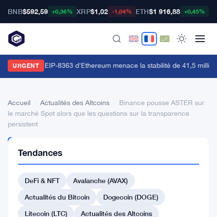
BNB
$592,59
XRP
$1,02
ETH
$1 916,88
B
+0,36%
-1,04%
+0,45%
a proposition EIP-8363 d'Ethereum menace la stabilité de 41,5 million
URGENT
Accueil
›
Actualités des Altcoins
›
Binance pousse ASTER sur
le marché Spot alors que les questions sur la transparence
persistent
ACTUALITÉS
Tendances
DES
ALTCOINS
Binance
DeFi & NFT
Avalanche (AVAX)
pousse
Actualités du Bitcoin
Dogecoin (DOGE)
ASTER
Litecoin (LTC)
Actualités des Altcoins