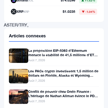
Solana
$74.0296
SOL
▲ +1.62%
ASTER/USDT,
ASTER/
USDC
XRP
$1.0238
XRP
▼ -1.04%
et
ASTER/TRY,
avec
Articles connexes
les
dépôts
La proposition EIP-8363 d’Ethereum
ouverts
menace la stabilité de 41,5 millions d’ETH
stakés et de la DeFi
Août 7, 2026
trois
heures
Les PACs crypto investissent 1,5 million de
dollars en Floride, Alaska et Wyoming
avant
après un revers au Michigan
Août 7, 2026
le
Conflit de pouvoir chez Ondo Finance :
lancement
L’héritage de Nathan Allman évince le PDG
et
Ian De Bode le 24 juillet
Août 7, 2026
les