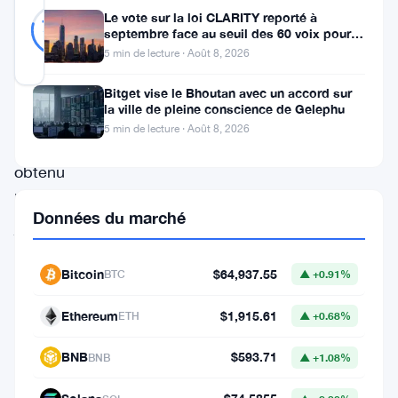
Probablement
34
Le vote sur la loi CLARITY reporté à
79
votes
Réel
%
septembre face au seuil des 60 voix pour le
RÉEL
projet de loi crypto
5 min de lecture · Août 8, 2026
Mis à jour 2 ans il y a
Bitget vise le Bhoutan avec un accord sur
la ville de pleine conscience de Gelephu
Binance
5 min de lecture · Août 8, 2026
a
obtenu
l’approbation
Données du marché
judiciaire
pour
Bitcoin
$64,937.55
BTC
▲ +0.91%
investir
les
Ethereum
$1,915.61
ETH
▲ +0.68%
fonds
BNB
$593.71
BNB
▲ +1.08%
des
clients