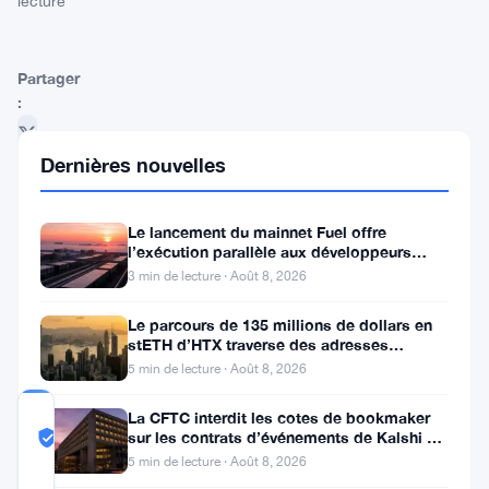
lecture
Partager
:
Dernières nouvelles
Le lancement du mainnet Fuel offre
l’exécution parallèle aux développeurs
d’Ethereum
3 min de lecture · Août 8, 2026
Suivre sur Google News
Le parcours de 135 millions de dollars en
stETH d’HTX traverse des adresses
Poloniex
5 min de lecture · Août 8, 2026
La CFTC interdit les cotes de bookmaker
COMMUNITY
sur les contrats d’événements de Kalshi et
TRUST
Probablement Réel
Polymarket
SCORE
5 min de lecture · Août 8, 2026