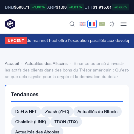
BNB
$593,71
XRP
$1,03
ETH
$1 915,61
B
+1,08%
+0,81%
+0,68%
e lancement du mainnet Fuel offre l'exécution parallèle aux développ
URGENT
Accueil
›
Actualités des Altcoins
›
Binance autorisé à investir
les actifs des clients dans des bons du Trésor américain : Qu’est-
ce que cela signifie pour la crypto et la domination du dollar
ACTUALITÉS
Tendances
DES
ALTCOINS
Binance
DeFi & NFT
Zcash (ZEC)
Actualités du Bitcoin
autorisé
Chainlink (LINK)
TRON (TRX)
à
Actualités des Altcoins