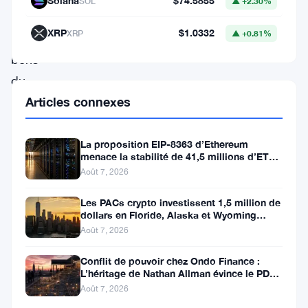
Solana
$74.5855
SOL
▲ +2.30%
dans
XRP
$1.0332
XRP
▲ +0.81%
des
bons
du
Articles connexes
Trésor
américain
(T-
La proposition EIP-8363 d’Ethereum
menace la stabilité de 41,5 millions d’ETH
bills).
stakés et de la DeFi
Août 7, 2026
Cette
Les PACs crypto investissent 1,5 million de
décision,
dollars en Floride, Alaska et Wyoming
après un revers au Michigan
autorisée
Août 7, 2026
par
Conflit de pouvoir chez Ondo Finance :
le
L’héritage de Nathan Allman évince le PDG
Ian De Bode le 24 juillet
Août 7, 2026
tribunal