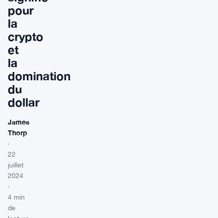
pour
la
crypto
et
la
domination
du
dollar
James
Thorp
·
22
juillet
2024
·
4 min
de