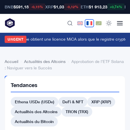
BNB
$591,18
XRP
$1,03
ETH
$1 913,23
BT
-0,15%
-0,12%
+0,74%
ridge de Stripe obtient une licence MiCA alors que le registre crypto de
URGENT
Accueil
›
Actualités des Altcoins
›
Approbation de l’ETF Solana
: Naviguer vers le Succès
ACTUALITÉS
Tendances
DES
ALTCOINS
Approbation
Ethena USDe (USDe)
DeFi & NFT
XRP (XRP)
de
Actualités des Altcoins
TRON (TRX)
l’ETF
Actualités du Bitcoin
Solana