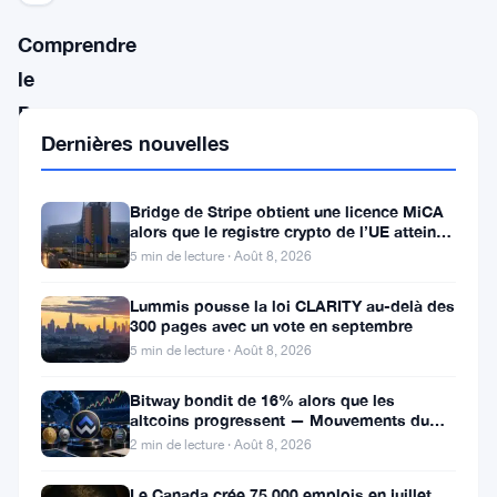
Comprendre
le
Processus
Dernières nouvelles
d’Approbation
des
Bridge de Stripe obtient une licence MiCA
ETF
alors que le registre crypto de l’UE atteint
324 prestataires
5 min de lecture · Août 8, 2026
Un
Lummis pousse la loi CLARITY au-delà des
ETF
300 pages avec un vote en septembre
(fonds
5 min de lecture · Août 8, 2026
négocié
Bitway bondit de 16% alors que les
en
altcoins progressent — Mouvements du
jour 8 août
2 min de lecture · Août 8, 2026
bourse)
est
Le Canada crée 75 000 emplois en juillet