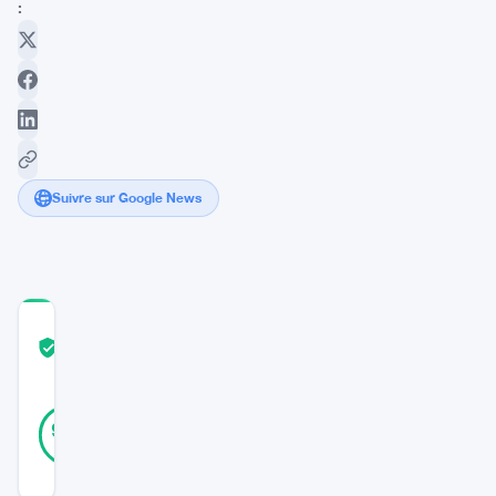
:
Suivre sur Google News
COMMUNITY
TRUST
Vérifié
SCORE
31
Vérifié
90
votes
%
RÉEL
Mis à jour 2 ans il y a