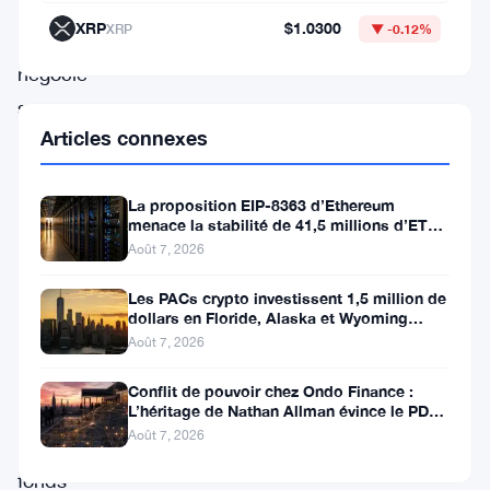
peut
XRP
$1.0300
XRP
▼ -0.12%
être
négocié
sur
Articles connexes
les
bourses
La proposition EIP-8363 d’Ethereum
traditionnelles.
menace la stabilité de 41,5 millions d’ETH
Dans
stakés et de la DeFi
Août 7, 2026
le
Les PACs crypto investissent 1,5 million de
cas
dollars en Floride, Alaska et Wyoming
après un revers au Michigan
d’un
Août 7, 2026
ETF
Conflit de pouvoir chez Ondo Finance :
Solana,
L’héritage de Nathan Allman évince le PDG
Ian De Bode le 24 juillet
Août 7, 2026
le
fonds