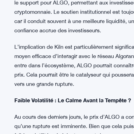
devient surévalué, ce qui pourrait éventuellement
l’instant, l’augmentation du score MVRV alimente
Soutien Institutionnel : Le Rôle de Kiln dans 
Un autre facteur qui renforce les chances d’une r
croissant qu’il reçoit. Récemment, Kiln, une plat
le support pour ALGO, permettant aux investisseur
cryptomonnaie. Le soutien institutionnel est touj
car il conduit souvent à une meilleure liquidité, u
confiance accrue des investisseurs.
L’implication de Kiln est particulièrement significa
moyen efficace d’interagir avec le réseau Algoran
entre dans l’écosystème, ALGO pourrait connaître