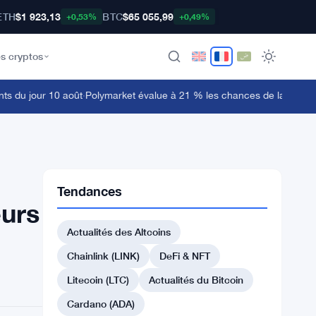
ETH
$1 923,13
BTC
$65 055,99
+0,53%
+0,49%
s cryptos
u jour 10 août
·
Polymarket évalue à 21 % les chances de la loi CLARIT
Tendances
eurs
Actualités des Altcoins
Chainlink (LINK)
DeFi & NFT
Litecoin (LTC)
Actualités du Bitcoin
Cardano (ADA)