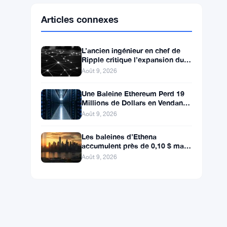
Ethereum
$1,923.13
ETH
▲ +0.53%
BNB
$602.94
BNB
▲ +0.38%
Solana
$76.7410
SOL
▲ +1.23%
XRP
$1.0342
XRP
▲ +0.01%
Articles connexes
L’ancien ingénieur en chef de
Ripple critique l’expansion du
champ Memo de XRPL
Août 9, 2026
Une Baleine Ethereum Perd 19
Millions de Dollars en Vendant 7
323 ETH Après Trois Ans de
Août 9, 2026