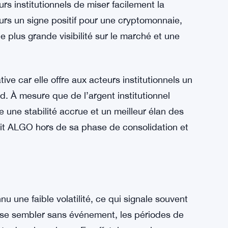
 entraîner une correction des prix. Mais pour
 l’idée d’une rupture imminente.
la Croissance d’ALGO
upture pour ALGO est le soutien institutionnel
eforme de staking de niveau entreprise, a ajouté
s institutionnels de miser facilement la
ours un signe positif pour une cryptomonnaie,
ne plus grande visibilité sur le marché et une
tive car elle offre aux acteurs institutionnels un
d. À mesure que de l’argent institutionnel
 une stabilité accrue et un meilleur élan des