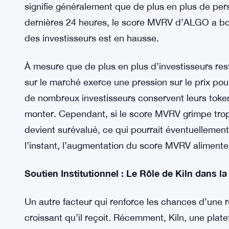
une rupture haussière, ce qui pourrait faire mon
Scores MVRV : Les Investisseurs Attendent de
Un des plus grands indicateurs suggérant une ha
MVRV (Market Value to Realized Value). Ce score r
réaliseraient s’ils vendaient leur ALGO au prix 
signifie généralement que de plus en plus de per
dernières 24 heures, le score MVRV d’ALGO a bon
des investisseurs est en hausse.
À mesure que de plus en plus d’investisseurs rest
sur le marché exerce une pression sur le prix po
de nombreux investisseurs conservent leurs token
monter. Cependant, si le score MVRV grimpe trop