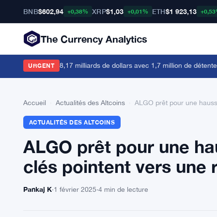
BNB
$602,94
XRP
$1,03
ETH
$1 923,13
+0,38%
+0,01%
+0,5
The Currency Analytics
enisés atteint 38,17 milliards de dollars avec 1,7 million de détenteurs
·
URGENT
Accueil
›
Actualités des Altcoins
›
ALGO prêt pour une hausse 
ACTUALITÉS DES ALTCOINS
ALGO prêt pour une hau
clés pointent vers une 
Pankaj K
·
1 février 2025
·
4 min de lecture