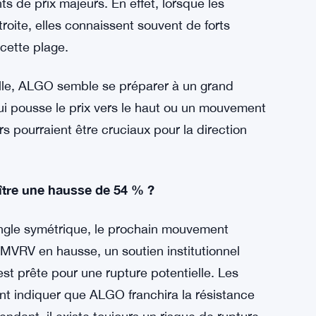
rait ALGO hors de sa phase de consolidation et
u une faible volatilité, ce qui signale souvent
sse sembler sans événement, les périodes de
s de prix majeurs. En effet, lorsque les
oite, elles connaissent souvent de forts
cette plage.
lle, ALGO semble se préparer à un grand
i pousse le prix vers le haut ou un mouvement
urs pourraient être cruciaux pour la direction