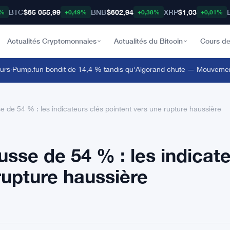
BTC
$65 055,99
BNB
$602,94
XRP
$1,03
3%
+0,49%
+0,38%
+0,01%
Actualités Cryptomonnaies
Actualités du Bitcoin
Cours de
Pump.fun bondit de 14,4 % tandis qu'Algorand chute — Mouvements d
de 54 % : les indicateurs clés pointent vers une rupture haussière
sse de 54 % : les indicat
rupture haussière