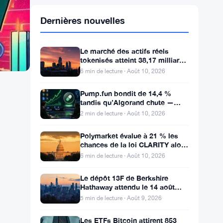
Dernières nouvelles
Le marché des actifs réels
tokenisés atteint 38,17 milliards
de dollars avec 1,7 million de
6 min de lecture · Août 10, 2026
détenteurs
Pump.fun bondit de 14,4 %
tandis qu’Algorand chute —
Mouvements du jour 10 août
2 min de lecture · Août 10, 2026