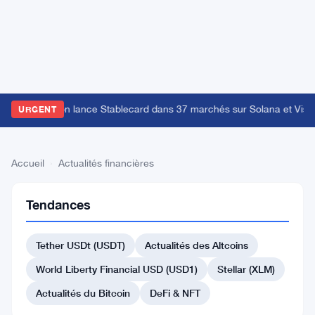
Western Union lance Stablecard dans 37 marchés sur Solana et Visa
·
URGENT
Accueil
›
Actualités financières
Actualités
Tendances
financières
Actualités
Tether USDt (USDT)
Actualités des Altcoins
financières à la
World Liberty Financial USD (USD1)
Stellar (XLM)
croisée des
marchés
Actualités du Bitcoin
DeFi & NFT
traditionnels et