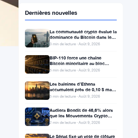
Dernières nouvelles
La communauté crypto évalue la
dominance du Bitcoin dans le
calme du week-end
3 min de lecture · Août 9, 2026
BIP-110 force une chaîne
Bitcoin minoritaire au bloc
961,632 avec 2,53% de soutien
5 min de lecture · Août 9, 2026