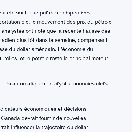
e sur une note positive dans l’ensemble, les
. L’interaction entre les indicateurs
hés mondiaux continue d’être un facteur
onne ne se repose sur ses lauriers. Une
gné d’avance, surtout avec une décision
e a été soutenue par des perspectives
xportation clé, le mouvement des prix du pétrole
 analystes ont noté que la récente hausse des
canadien plus tôt dans la semaine, compensant
usse du dollar américain. L’économie du
elles, et le pétrole reste le principal moteur