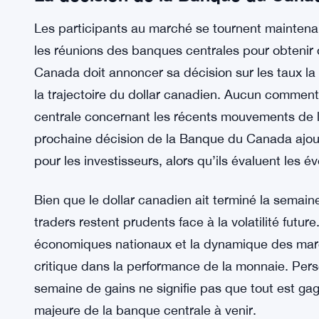
sur les devises mondiales, y compris le dollar can
d’intérêt est très importante. Tout changement d
centrale américaine peut créer une volatilité supp
économiques étroits entre les deux pays. Les ma
isolation, et ce qui se passe à Washington réson
La décision de la Banque du Canad
Les participants au marché se tournent maintenan
les réunions des banques centrales pour obtenir 
Canada doit annoncer sa décision sur les taux la 
la trajectoire du dollar canadien. Aucun commenta
centrale concernant les récents mouvements de la
prochaine décision de la Banque du Canada ajou
pour les investisseurs, alors qu’ils évaluent les