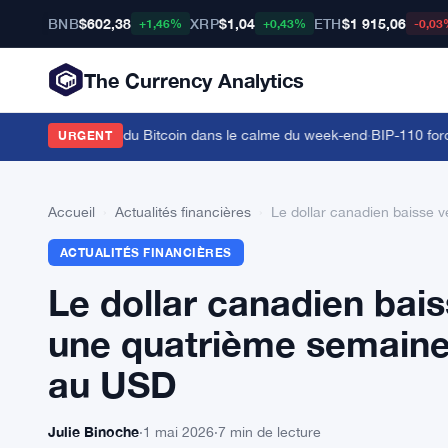
BNB
$602,38
XRP
$1,04
ETH
$1 915,06
+1,46%
+0,43%
-0,03
The Currency Analytics
 la dominance du Bitcoin dans le calme du week-end
·
BIP-110 force u
URGENT
Accueil
›
Actualités financières
›
Le dollar canadien baisse 
ACTUALITÉS FINANCIÈRES
Le dollar canadien bai
une quatrième semaine
au USD
Julie Binoche
·
1 mai 2026
·
7 min de lecture