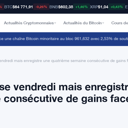
BTC
$64 771,91
BNB
$602,38
XRP
$1,04
E
%
-0,26%
+1,46%
+0,43%
Actualités Cryptomonnaies
Actualités du Bitcoin
Cours de
ne chaîne Bitcoin minoritaire au bloc 961,632 avec 2,53% de soutien
vendredi mais enregistre une quatrième semaine consécutive de gains
sse vendredi mais enregist
 consécutive de gains fac