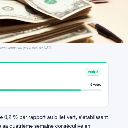
 consécutive de gains face au USD
Vérifié
9 votes
e 0,2 % par rapport au billet vert, s’établissant
né sa quatrième semaine consécutive en