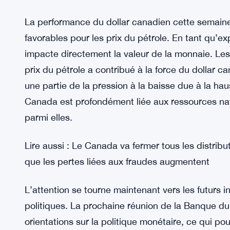
Bien que le dollar canadien ait terminé la semain
traders restent prudents face à la volatilité future
économiques nationaux et la dynamique des marc
critique dans la performance de la monnaie. Pers
semaine de gains ne signifie pas que tout est ga
majeure de la banque centrale à venir.
La performance du dollar canadien cette semain
favorables pour les prix du pétrole. En tant qu’e
impacte directement la valeur de la monnaie. Les
prix du pétrole a contribué à la force du dollar 
une partie de la pression à la baisse due à la ha
Canada est profondément liée aux ressources natur
parmi elles.