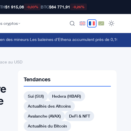
TH
$1 915,06
BTC
$64 771,91
-0,03%
-0,26%
s cryptos
 des mineurs
·
Les baleines d'Ethena accumulent près de 0,10 $ mais les 
 face au USD
Tendances
re
Sui (SUI)
Hedera (HBAR)
e
Actualités des Altcoins
Avalanche (AVAX)
DeFi & NFT
Actualités du Bitcoin