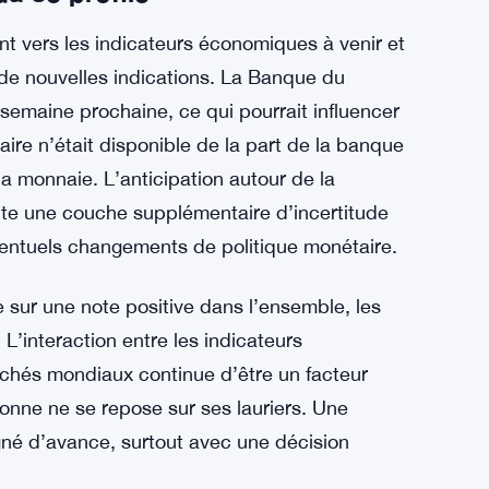
adien. La position de la Fed sur les taux
e politique monétaire de la part de la banque
lémentaire pour le loonie, étant donné les liens
rchés des devises ne fonctionnent pas en
ne souvent à Toronto.
a se profile
t vers les indicateurs économiques à venir et
de nouvelles indications. La Banque du
semaine prochaine, ce qui pourrait influencer
ire n’était disponible de la part de la banque
 monnaie. L’anticipation autour de la
te une couche supplémentaire d’incertitude
 éventuels changements de politique monétaire.