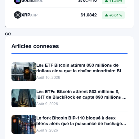
Solana
$76.7410
SOL
▲ +1.23%
fortement
influencée
XRP
$1.0342
XRP
▲ +0.01%
par
ce
qu’elle
Articles connexes
appelle
le
Les ETF Bitcoin attirent 853 millions de
dollars alors que la chaîne minoritaire BIP-
»
110 meurt après deux
Août 10, 2026
commerce
de
Les ETFs Bitcoin attirent 853 millions $,
IBIT de BlackRock en capte 693 millions en
la
une semaine
Août 9, 2026
dépréciation
Le fork Bitcoin BIP-110 bloqué à deux
« .
blocs alors que la puissance de hachage
Ce
se fait rare
Août 9, 2026