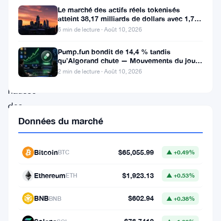
Le marché des actifs réels tokenisés
des
atteint 38,17 milliards de dollars avec 1,7
million de détenteurs
analyses
6 min de lecture · Août 10, 2026
indiquant
Pump.fun bondit de 14,4 % tandis
que
qu’Algorand chute — Mouvements du jour
10 août
2 min de lecture · Août 10, 2026
la
hausse
des
Données du marché
prix
de
l’or
Bitcoin
$65,055.99
BTC
▲ +0.49%
et
Ethereum
$1,923.13
ETH
▲ +0.53%
du
Bitcoin
BNB
$602.94
BNB
▲ +0.38%
est