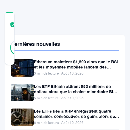
COMMUNITY
TRUST
Vérifié
SCORE
25
Dernières nouvelles
Vérifié
80
votes
%
RÉEL
Mis à jour 2 ans il y a
Ethereum maintient $1,820 alors que le RSI
et les moyennes mobiles lancent des
signaux d’avertissement
5 min de lecture · Août 10, 2026
La
banque
Les ETF Bitcoin attirent 853 millions de
dollars alors que la chaîne minoritaire BIP-
d’investissement
110 meurt après deux
5 min de lecture · Août 10, 2026
mondiale
JPMorgan
Les ETFs liés à XRP enregistrent quatre
semaines consécutives de gains alors que
a
le prix teste le support à 1
5 min de lecture · Août 10, 2026
publié