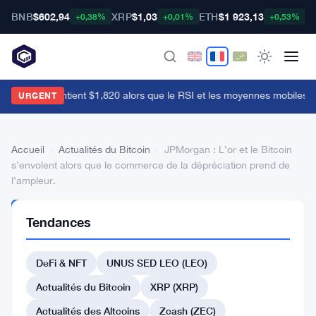
BNB
$602,94
XRP
$1,03
ETH
$1 923,13
B
+0,38%
+0,01%
+0,53%
Ethereum maintient $1,820 alors que le RSI et les moyennes mobiles l
URGENT
Accueil
›
Actualités du Bitcoin
›
JPMorgan : L’or et le Bitcoin
s’envolent alors que le commerce de la dépréciation prend de
l’ampleur.
ACTUALITÉS
Tendances
DU BITCOIN
JPMorgan
DeFi & NFT
UNUS SED LEO (LEO)
:
L’or
Actualités du Bitcoin
XRP (XRP)
et
Actualités des Altcoins
Zcash (ZEC)