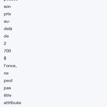
son
prix
au-
delà
de
2
700
$
l’once,
ne
peut
pas
être
attribuée