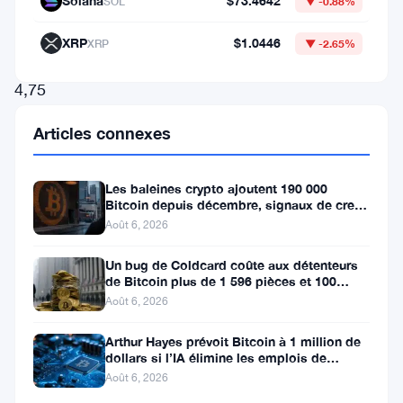
Solana
$73.4642
SOL
▼ -0.88%
fourchette
cible
XRP
$1.0446
XRP
▼ -2.65%
de
4,75
%
Articles connexes
à
5
Les baleines crypto ajoutent 190 000
%.
Bitcoin depuis décembre, signaux de creux
du marché baissier s’accumulent
Août 6, 2026
Il
s’agit
Un bug de Coldcard coûte aux détenteurs
de Bitcoin plus de 1 596 pièces et 100
de
millions de dollars
Août 6, 2026
la
première
Arthur Hayes prévoit Bitcoin à 1 million de
dollars si l’IA élimine les emplois de
baisse
bureau
Août 6, 2026
en