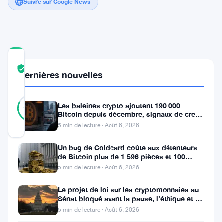
Suivre sur Google News
COMMUNITY
TRUST
Vérifié
Dernières nouvelles
SCORE
11
Vérifié
82
Les baleines crypto ajoutent 190 000
votes
%
Bitcoin depuis décembre, signaux de creux
RÉEL
du marché baissier s’accumulent
Mis à jour 2 ans il y a
5 min de lecture · Août 6, 2026
Un bug de Coldcard coûte aux détenteurs
La
de Bitcoin plus de 1 596 pièces et 100
millions de dollars
5 min de lecture · Août 6, 2026
Réserve
fédérale
Le projet de loi sur les cryptomonnaies au
Sénat bloqué avant la pause, l’éthique et le
a
FBI s’opposent
5 min de lecture · Août 6, 2026
annoncé