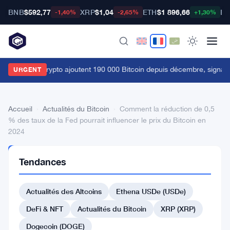
BNB
$592,77
XRP
$1,04
ETH
$1 896,66
BT
-1,40%
-2,65%
+1,30%
es baleines crypto ajoutent 190 000 Bitcoin depuis décembre, signau
URGENT
Accueil
›
Actualités du Bitcoin
›
Comment la réduction de 0,5
% des taux de la Fed pourrait influencer le prix du Bitcoin en
2024
ACTUALITÉS
Tendances
DU BITCOIN
Comment
Actualités des Altcoins
Ethena USDe (USDe)
la
réduction
DeFi & NFT
Actualités du Bitcoin
XRP (XRP)
de
Dogecoin (DOGE)