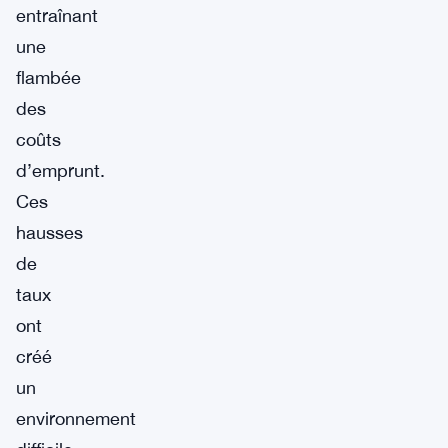
entraînant
une
flambée
des
coûts
d’emprunt.
Ces
hausses
de
taux
ont
créé
un
environnement