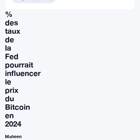
0,5
%
des
taux
de
la
Fed
pourrait
influencer
le
prix
du
Bitcoin
en
2024
Maheen