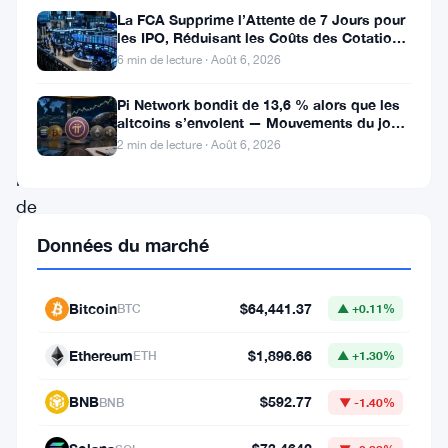
une
La FCA Supprime l’Attente de 7 Jours pour
les IPO, Réduisant les Coûts des Cotations
réduction
au Royaume-Uni
6 min de lecture · Août 6, 2026
agressive
Pi Network bondit de 13,6 % alors que les
de
altcoins s’envolent — Mouvements du jour
6 août
50
2 min de lecture · Août 6, 2026
points
de
base,
Données du marché
ramenant
les
Bitcoin
$64,441.37
BTC
▲ +0.11%
taux
Ethereum
$1,896.66
ETH
▲ +1.30%
d’intérêt
à
BNB
$592.77
BNB
▼ -1.40%
une