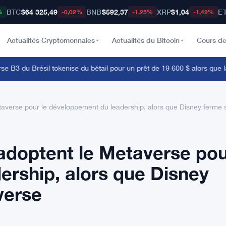
BTC
$64 325,49
BNB
$592,37
XRP
$1,04
E
%
-0,02%
-1,25%
-1,49%
Actualités Cryptomonnaies
Actualités du Bitcoin
Cours de
 du Brésil tokenise du bétail pour un prêt de 19 600 $ alors que la blo
averse pour le développement du leadership, alors que Disney ferme s
doptent le Metaverse pou
rship, alors que Disney
verse