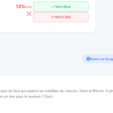
 potentiels associés à cette technologie
High Confidence
13%
Vote Real
FAKE
Vote Fake
Suivre sur Goo