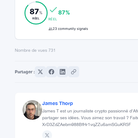
soigneusement peser les avantages et les risques
émergente.
Nombre de vues
731
COMMUNITY TRUST INDEX
87
87%
%
RÉEL
RÉEL
23 community signals
Nombre de vues
731
Partager :