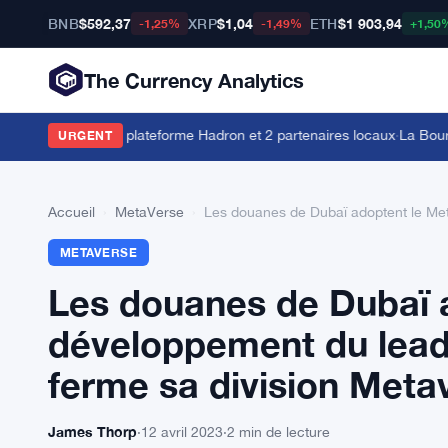
BNB
$592,37
XRP
$1,04
ETH
$1 903,94
-1,25%
-1,49%
+1,50
The Currency Analytics
saoudien avec la plateforme Hadron et 2 partenaires locaux
·
La Bourse B3
URGENT
Accueil
›
MetaVerse
›
Les douanes de Dubaï adoptent le Met
METAVERSE
Les douanes de Dubaï a
développement du leade
ferme sa division Meta
James Thorp
·
12 avril 2023
·
2 min de lecture