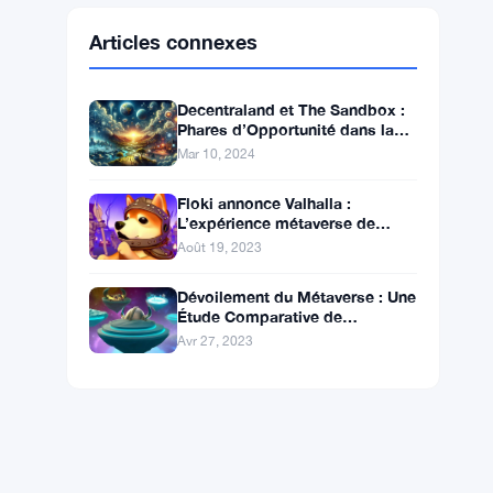
Ethereum
$1,903.94
ETH
▲ +1.50%
BNB
$592.37
BNB
▼ -1.25%
Solana
$73.1811
SOL
▼ -0.88%
XRP
$1.0446
XRP
▼ -1.49%
Articles connexes
Decentraland et The Sandbox :
Phares d’Opportunité dans la
Révolution Web3
Mar 10, 2024
Floki annonce Valhalla :
L’expérience métaverse de
nouvelle génération pour les
Août 19, 2023