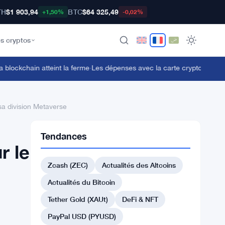
TH
$1 903,94
BTC
$64 325,49
+1,50%
-0,02%
s cryptos
ckchain atteint la ferme
·
Les dépenses avec la carte crypto de CoinZo
a division Metaverse
Tendances
r le
Zcash (ZEC)
Actualités des Altcoins
Actualités du Bitcoin
Tether Gold (XAUt)
DeFi & NFT
PayPal USD (PYUSD)