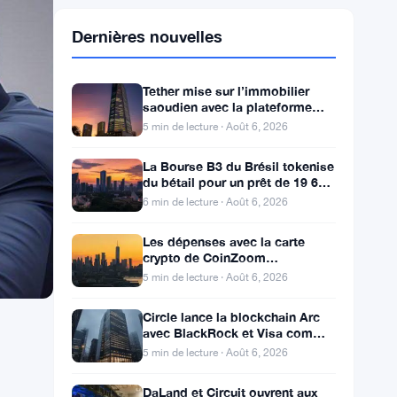
Dernières nouvelles
Tether mise sur l’immobilier
saoudien avec la plateforme
Hadron et 2 partenaires locaux
5 min de lecture · Août 6, 2026
La Bourse B3 du Brésil tokenise
du bétail pour un prêt de 19 600
$ alors que la blockchain atteint
6 min de lecture · Août 6, 2026