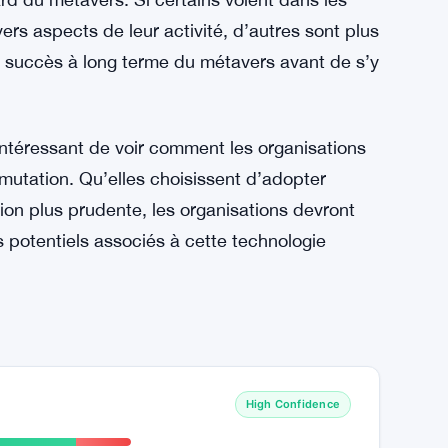
que, des préoccupations concernant la
 difficultés liées à la monétisation des espaces
Disney du métavers met en évidence les défis et
confrontées lorsqu’elles s’aventurent dans ce
 de Disney soulignent les différentes
rd du métavers. Si certains voient dans les
vers aspects de leur activité, d’autres sont plus
u succès à long terme du métavers avant de s’y
 intéressant de voir comment les organisations
utation. Qu’elles choisissent d’adopter
ion plus prudente, les organisations devront