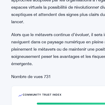
notamment un changement d’orientation stratégi
protection de la vie privée des utilisateurs ou les
virtuels. Quelle que soit la raison, le départ de 
les incertitudes auxquels les organisations sont 
paysage numérique émergent.
Les initiatives opposées des douanes de Dubaï et
approches adoptées par les organisations à l’éga
espaces virtuels la possibilité de révolutionner di
sceptiques et attendent des signes plus clairs d
lancer.
Alors que le métavers continue d’évoluer, il sera
naviguent dans ce paysage numérique en pleine m
pleinement le métavers ou de maintenir une posit