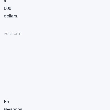
4
000
dollars.
PUBLICITÉ
En
revanche,