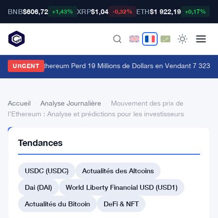
BNB
$606,72
XRP
$1,04
ETH
$1 922,19
B
+1,43%
-0,32%
+0,17%
ne Baleine Ethereum Perd 19 Millions de Dollars en Vendant 7 323 ET
URGENT
Accueil
›
Analyse Journalière
›
Mouvement des prix de
l’Ethereum : Analyse et prédictions pour les investisseurs
ANALYSE
Tendances
JOURNALIÈRE
Mouvement
USDC (USDC)
Actualités des Altcoins
des
prix
Dai (DAI)
World Liberty Financial USD (USD1)
de
Actualités du Bitcoin
DeFi & NFT
l’Ethereum