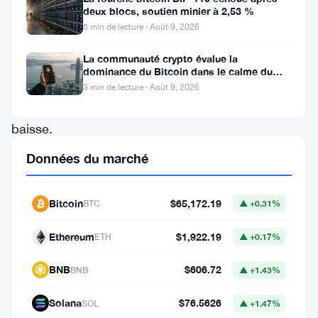
deux blocs, soutien minier à 2,53 %
Bitcoin,
5 min de lecture · Août 9, 2026
a
La communauté crypto évalue la
récemment
dominance du Bitcoin dans le calme du
connu
week-end
3 min de lecture · Août 9, 2026
une
baisse.
La
Données du marché
correction
à
Bitcoin
$65,172.19
BTC
▲ +0.31%
la
Ethereum
$1,922.19
baisse
ETH
▲ +0.17%
a
BNB
$606.72
BNB
▲ +1.43%
entraîné
Solana
$76.5626
le
SOL
▲ +1.47%