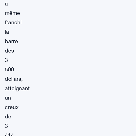
a
même
franchi
la
barre
des
3
500
dollars,
atteignant
un
creux
de
3
414