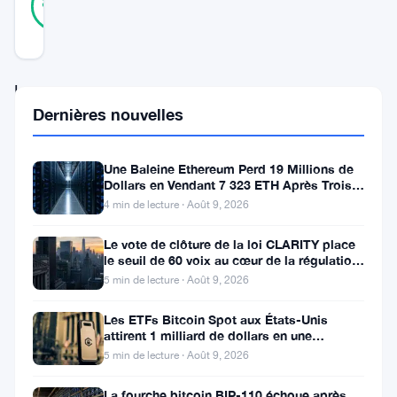
88
votes
%
RÉEL
Mis à jour 2 ans il y a
Le
Dernières nouvelles
mouvement
des
Une Baleine Ethereum Perd 19 Millions de
prix
Dollars en Vendant 7 323 ETH Après Trois
de
Ans de Staking
4 min de lecture · Août 9, 2026
l’Ethereum,
Le vote de clôture de la loi CLARITY place
tout
le seuil de 60 voix au cœur de la régulation
crypto
comme
5 min de lecture · Août 9, 2026
celui
Les ETFs Bitcoin Spot aux États-Unis
attirent 1 milliard de dollars en une
de
semaine, la faille de 116 millions
5 min de lecture · Août 9, 2026
son
homologue
La fourche bitcoin BIP-110 échoue après