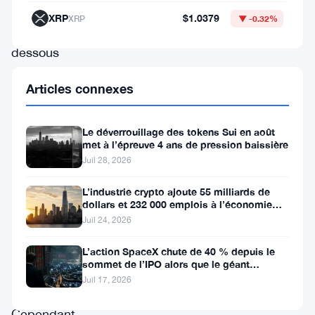
prix
XRP
$1.0379
XRP
▼ -0.32%
en
dessous
de
Articles connexes
niveaux
de
Le déverrouillage des tokens Sui en août
support
met à l’épreuve 4 ans de pression baissière
cruciaux,
Juil 28, 2026
suscitant
L’industrie crypto ajoute 55 milliards de
des
dollars et 232 000 emplois à l’économie
américaine
Juil 24, 2026
inquiétudes
parmi
L’action SpaceX chute de 40 % depuis le
sommet de l’IPO alors que le géant
les
aérospatial d’Elon Musk fait face
Juil 17, 2026
investisseurs.
Cependant,