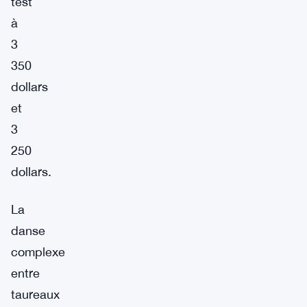
test
à
3
350
dollars
et
3
250
dollars.
La
danse
complexe
entre
taureaux