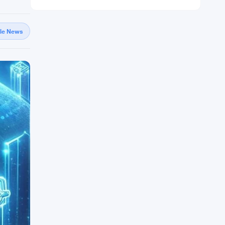
gle News