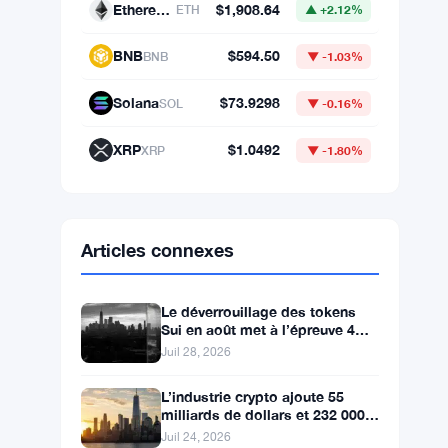
Ethereum
$1,908.64
ETH
▲ +2.12%
BNB
$594.50
BNB
▼ -1.03%
Solana
$73.9298
SOL
▼ -0.16%
XRP
$1.0492
XRP
▼ -1.80%
Articles connexes
Le déverrouillage des tokens
Sui en août met à l’épreuve 4
ans de pression baissière
Juil 28, 2026
L’industrie crypto ajoute 55
milliards de dollars et 232 000
emplois à l’économie
Juil 24, 2026