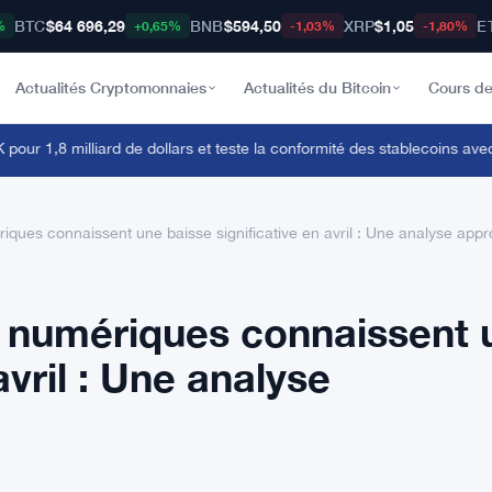
BTC
$64 696,29
BNB
$594,50
XRP
$1,05
E
%
+0,65%
-1,03%
-1,80%
Actualités Cryptomonnaies
Actualités du Bitcoin
Cours de
1,8 milliard de dollars et teste la conformité des stablecoins avec B
ques connaissent une baisse significative en avril : Une analyse appr
s numériques connaissent 
avril : Une analyse