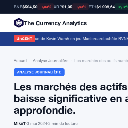
BNB
$594,50
XRP
$1,05
ETH
$1 908,64
-1,03%
-1,80%
+2,12
The Currency Analytics
ent l'indépendance de Kevin Warsh en jeu
·
Mastercard achète BVNK pour 
URGENT
Accueil
›
Analyse Journalière
›
Les marchés des actifs numéri
ANALYSE JOURNALIÈRE
Les marchés des actif
baisse significative en 
approfondie.
MikeT
·
3 mai 2024
·
3 min de lecture