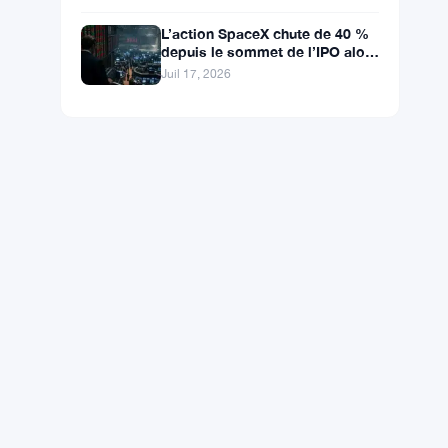
américaine
L’action SpaceX chute de 40 %
depuis le sommet de l’IPO alors
que le géant aérospatial d’Elon
Juil 17, 2026
Musk fait face