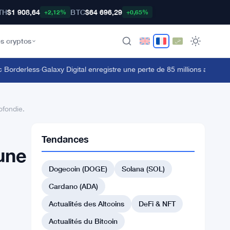
TH
$1 908,64
BTC
$64 696,29
+2,12%
+0,65%
s cryptos
orderless
·
Galaxy Digital enregistre une perte de 85 millions au T2 aprè
ofondie.
Tendances
une
Dogecoin (DOGE)
Solana (SOL)
Cardano (ADA)
Actualités des Altcoins
DeFi & NFT
Actualités du Bitcoin