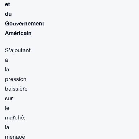
et
du
Gouvernement
Américain
S’ajoutant
à
la
pression
baissière
sur
le
marché,
la
menace