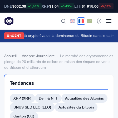
BNB
$602,38
XRP
$1,04
ETH
$1 915,06
B
+1,46%
+0,43%
-0,03%
a communauté crypto évalue la dominance du Bitcoin dans le calme
URGENT
Accueil
›
Analyse Journalière
›
Le marché des cryptomonnaies
plonge de 20 milliards de dollars en raison des risques de vente
de Bitcoin et d’Ethereum
ANALYSE
Tendances
JOURNALIÈRE
Le
XRP (XRP)
DeFi & NFT
Actualités des Altcoins
marché
des
UNUS SED LEO (LEO)
Actualités du Bitcoin
cryptomonnaies
Canton (CC)