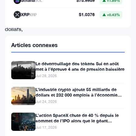
20
Solana
$75.9959
SOL
▲ +1.89%
milliards
XRP
$1.0376
XRP
▲ +0.43%
de
dollars,
atteignant
Articles connexes
environ
2,03
Le déverrouillage des tokens Sui en août
trillions
met à l’épreuve 4 ans de pression baissière
de
Juil 28, 2026
dollars
L’industrie crypto ajoute 55 milliards de
au
dollars et 232 000 emplois à l’économie
américaine
Juil 24, 2026
cours
des
L’action SpaceX chute de 40 % depuis le
sommet de l’IPO alors que le géant
dernières
aérospatial d’Elon Musk fait face
Juil 17, 2026
24