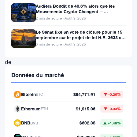
connaît
Audiera Bondit de 46,6% alors que les
Mouvements Crypto Changent —
un
Mouvements Quotidiens 9 Août
2 min de lecture · Août 9, 2026
déclin
Le Sénat fixe un vote de clôture pour le 15
significatif
septembre sur le projet de loi H.R. 3633 sur
au
le marché des cryptos
5 min de lecture · Août 9, 2026
début
de
septembre,
Données du marché
avec
une
Bitcoin
$64,771.91
BTC
▼ -0.26%
baisse
Ethereum
$1,915.06
de
ETH
▼ -0.03%
près
BNB
$602.38
BNB
▲ +1.46%
de