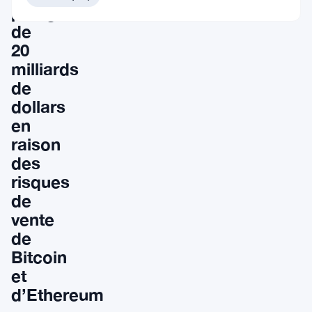
plonge
de
20
milliards
de
dollars
en
raison
des
risques
de
vente
de
Bitcoin
et
d’Ethereum