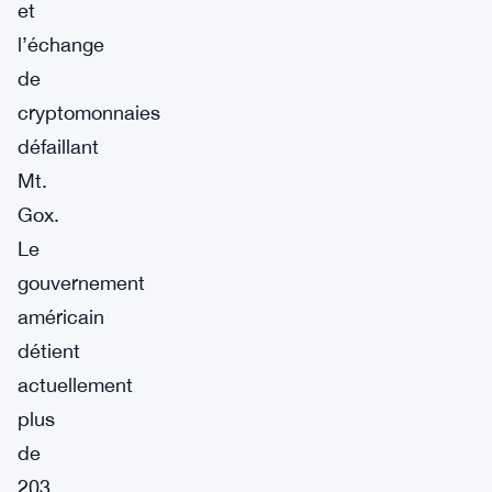
et
l’échange
de
cryptomonnaies
défaillant
Mt.
Gox.
Le
gouvernement
américain
détient
actuellement
plus
de
203