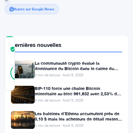
Suivre sur Google News
COMMUNITY
Dernières nouvelles
TRUST
Vérifié
SCORE
La communauté crypto évalue la
33
dominance du Bitcoin dans le calme du
Vérifié
85
votes
%
week-end
3 min de lecture · Août 9, 2026
RÉEL
Mis à jour 2 ans il y a
BIP-110 force une chaîne Bitcoin
minoritaire au bloc 961,632 avec 2,53% de
soutien des mineurs
Le
5 min de lecture · Août 9, 2026
marché
Les baleines d’Ethena accumulent près de
des
0,10 $ mais les acheteurs de détail restent
à l’écart
5 min de lecture · Août 9, 2026
cryptomonnaies