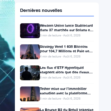
Dernières nouvelles
Western Union lance Stablecard
dans 37 marchés sur Solana et
Visa
5 min de lecture · Août 6, 2026
Strategy Vend 1 638 Bitcoins
pour 104,7 Millions et Paie ses
Actionnaires Privilégiés
4 min de lecture · Août 6, 2026