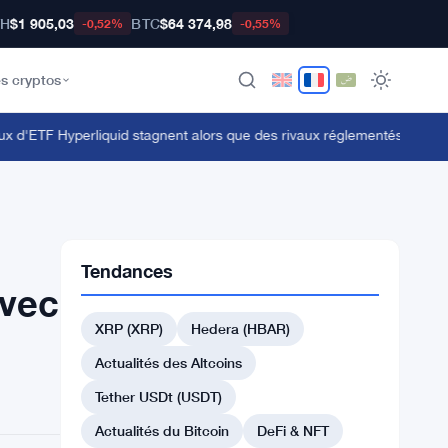
TH
$1 905,03
BTC
$64 374,98
-0,52%
-0,55%
s cryptos
d'ETF Hyperliquid stagnent alors que des rivaux réglementés ciblent le 
Tendances
avec
XRP (XRP)
Hedera (HBAR)
Actualités des Altcoins
Tether USDt (USDT)
Actualités du Bitcoin
DeFi & NFT