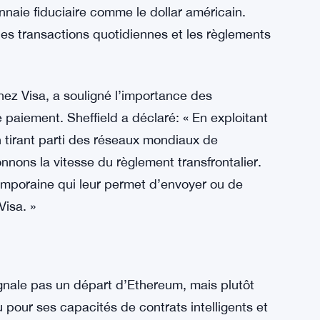
prête à relever les défis des règlements
e central dans ce changement de paradigme.
s comme Bitcoin, les stablecoins sont
nnaie fiduciaire comme le dollar américain.
er les transactions quotidiennes et les règlements
hez Visa, a souligné l’importance des
paiement. Sheffield a déclaré: « En exploitant
tirant parti des réseaux mondiaux de
nons la vitesse du règlement transfrontalier.