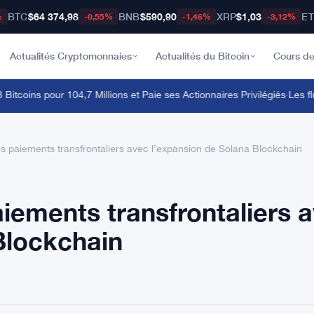
BTC
$64 374,98
BNB
$590,90
XRP
$1,03
E
%
-0,55%
-1,46%
-3,12%
Actualités Cryptomonnaies
Actualités du Bitcoin
Cours de
oins pour 104,7 Millions et Paie ses Actionnaires Privilégiés
·
Les flux 
es paiements transfrontaliers avec l’expansion de Solana Blockchain
aiements transfrontaliers 
Blockchain