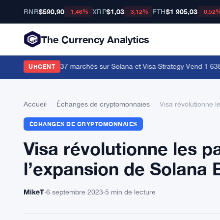
BNB
$590,90
XRP
$1,03
ETH
$1 905,03
-1,46%
-3,12%
-0,52
The Currency Analytics
tablecard dans 37 marchés sur Solana et Visa
·
Strategy Vend 1 638 Bitc
URGENT
Accueil
›
Échanges de cryptomonnaies
›
Visa révolutionne l
ÉCHANGES DE CRYPTOMONNAIES
Visa révolutionne les p
l’expansion de Solana 
MikeT
·
6 septembre 2023
·
5 min de lecture