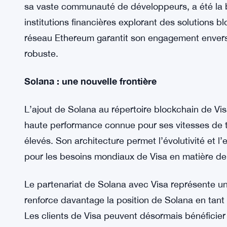
Nous fournissons à nos clients une solution cont
recevoir sans effort des fonds de la trésorerie de 
L’avantage Ethereum
L’expansion de Visa à la blockchain Solana ne si
un ajout à ses offres blockchain. Ethereum, connu
sa vaste communauté de développeurs, a été la
institutions financières explorant des solutions b
réseau Ethereum garantit son engagement envers 
robuste.
Solana : une nouvelle frontière
L’ajout de Solana au répertoire blockchain de Visa