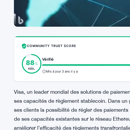
COMMUNITY TRUST SCORE
Vérifié
88
%
RÉEL
Mis à jour 3 ans il y a
Visa, un leader mondial des solutions de paieme
ses capacités de règlement stablecoin. Dans un g
ses clients la possibilité de régler des paiements 
de ses capacités existantes sur le réseau Ethere
améliorer l’efficacité des règlements transfrontali