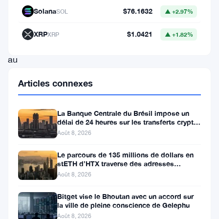
Solana
$76.1632
SOL
▲ +2.97%
envisageant
des
XRP
$1.0421
XRP
▲ +1.82%
ajustements
au
cadre
Articles connexes
actuel
de
La Banque Centrale du Brésil impose un
double
délai de 24 heures sur les transferts crypto
de plus de 10 000 $
Août 8, 2026
imposition.
Comprendre
Le parcours de 135 millions de dollars en
stETH d’HTX traverse des adresses
le
Poloniex
Août 8, 2026
paysage
fiscal
Bitget vise le Bhoutan avec un accord sur
la ville de pleine conscience de Gelephu
des
Août 8, 2026