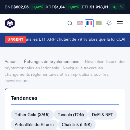
BNB
$602,56
XRP
$1,04
ETH
$1 918,91
B
+1,62%
+1,82%
+0,11%
es entrées dans les ETF XRP chutent de 79 % alors que la loi CLARIT
URGENT
Accueil
›
Échanges de cryptomonnaies
›
Révolution fiscale des
cryptomonnaies en Indonésie : Naviguer à travers les
changements réglementaires et les implications pour les
investisseurs
ÉCHANGES DE
Tendances
CRYPTOMONNAIES
Révolution
Tether Gold (XAUt)
Toncoin (TON)
DeFi & NFT
fiscale
des
Actualités du Bitcoin
Chainlink (LINK)