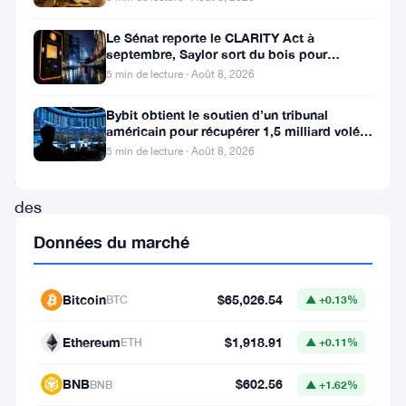
sont
en
Le Sénat reporte le CLARITY Act à
septembre, Saylor sort du bois pour
cours
Bitcoin
5 min de lecture · Août 8, 2026
concernant
Bybit obtient le soutien d’un tribunal
des
américain pour récupérer 1,5 milliard volés
par Lazarus
révisions
5 min de lecture · Août 8, 2026
significatives
des
politiques
Données du marché
de
taxation
Bitcoin
$65,026.54
BTC
▲ +0.13%
des
Ethereum
$1,918.91
ETH
▲ +0.11%
cryptomonnaies,
les
BNB
$602.56
BNB
▲ +1.62%
régulateurs