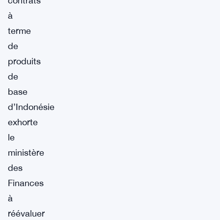
contrats
à
terme
de
produits
de
base
d’Indonésie
exhorte
le
ministère
des
Finances
à
réévaluer