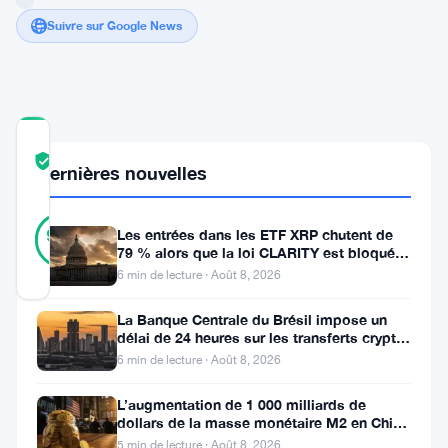
Suivre sur Google News
COMMUNITY
TRUST
Vérifié
Dernières nouvelles
SCORE
39
Vérifié
90
Les entrées dans les ETF XRP chutent de
votes
%
79 % alors que la loi CLARITY est bloquée
RÉEL
avant la pause du Sénat
Mis à jour 2 ans il y a
6 min de lecture · Août 8, 2026
La Banque Centrale du Brésil impose un
En
délai de 24 heures sur les transferts crypto
de plus de 10 000 $
6 min de lecture · Août 8, 2026
Indonésie,
des
L’augmentation de 1 000 milliards de
dollars de la masse monétaire M2 en Chine
discussions
laisse les traders de Bitcoin
5 min de lecture · Août 8, 2026