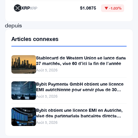
ont
XRP
$1.0675
XRP
▼ -1.03%
évolué
depuis
leurs
Articles connexes
débuts
pour
Stablecard de Western Union se lance dans
devenir
37 marchés, vise 60 d’ici la fin de l’année
Août 5, 2026
une
puissance
Bybit Payments GmbH obtient une licence
EMI autrichienne pour servir plus de 30
financière
marchés de l’EEE
Août 5, 2026
qui
Bybit obtient une licence EMI en Autriche,
s’adresse
vise des partenariats bancaires directs
à
dans l’EEE
Août 5, 2026
la