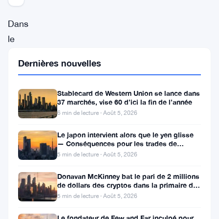
Dans
le
paysage
Dernières nouvelles
en
évolution
Stablecard de Western Union se lance dans
rapide
37 marchés, vise 60 d’ici la fin de l’année
de
6 min de lecture · Août 5, 2026
la
Le japon intervient alors que le yen glisse
— Conséquences pour les trades de
finance
portage crypto
5 min de lecture · Août 5, 2026
moderne,
un
Donavan McKinney bat le pari de 2 millions
de dollars des cryptos dans la primaire du
secteur
13e district du Michigan
5 min de lecture · Août 5, 2026
a
Le fondateur de Few and Far inculpé pour