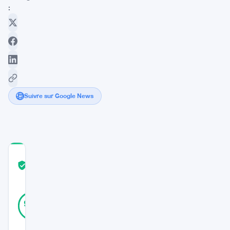
:
Suivre sur Google News
COMMUNITY
TRUST
Vérifié
SCORE
30
Vérifié
90
votes
%
RÉEL
Mis à jour 3 ans il y a