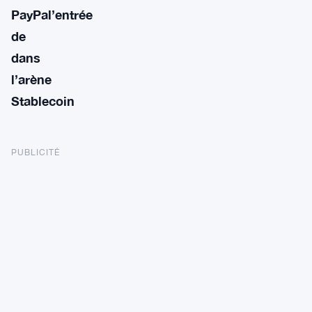
PayPal’entrée
de
dans
l’arène
Stablecoin
PUBLICITÉ