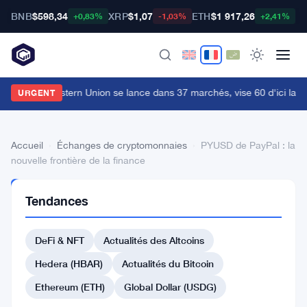
BNB
$598,34
XRP
$1,07
ETH
$1 917,26
B
+0,83%
-1,03%
+2,41%
lecard de Western Union se lance dans 37 marchés, vise 60 d'ici la fin
URGENT
Accueil
›
Échanges de cryptomonnaies
›
PYUSD de PayPal : la
nouvelle frontière de la finance
ÉCHANGES DE
Tendances
CRYPTOMONNAIES
PYUSD
DeFi & NFT
Actualités des Altcoins
de
PayPal
Hedera (HBAR)
Actualités du Bitcoin
:
Ethereum (ETH)
Global Dollar (USDG)
la