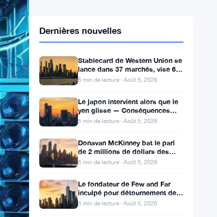
Dernières nouvelles
Stablecard de Western Union se
lance dans 37 marchés, vise 60
d’ici la fin de l’année
6 min de lecture · Août 5, 2026
Le japon intervient alors que le
yen glisse — Conséquences