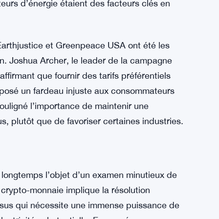
que du Kentucky de la demande d’Ebon
 a laissé beaucoup de gens s’interroger sur les
. Bien que la commission n’ait pas publié de
il est clair que les considérations
urs d’énergie étaient des facteurs clés en
Earthjustice et Greenpeace USA ont été les
on. Joshua Archer, le leader de la campagne
firmant que fournir des tarifs préférentiels
mposé un fardeau injuste aux consommateurs
 souligné l’importance de maintenir une