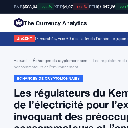
BNB
$598,34
XRP
$1,07
ETH
$1 917,26
+0,83%
-1,03%
+2,41
The Currency Analytics
 lance dans 37 marchés, vise 60 d'ici la fin de l'année
·
Le japon inte
URGENT
Accueil
›
Échanges de cryptomonnaies
›
Les régulateurs du 
consommateurs et l’environnement
ÉCHANGES DE CRYPTOMONNAIES
Les régulateurs du Kentu
de l’électricité pour l
invoquant des préoccup
consommateurs et l’en