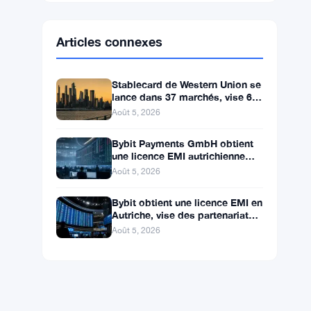
Ethereum
$1,917.26
ETH
▲ +2.41%
BNB
$598.34
BNB
▲ +0.83%
Solana
$74.3180
SOL
▲ +0.29%
XRP
$1.0675
XRP
▼ -1.03%
Articles connexes
Stablecard de Western Union se
lance dans 37 marchés, vise 60
d’ici la fin de l’année
Août 5, 2026
Bybit Payments GmbH obtient
une licence EMI autrichienne