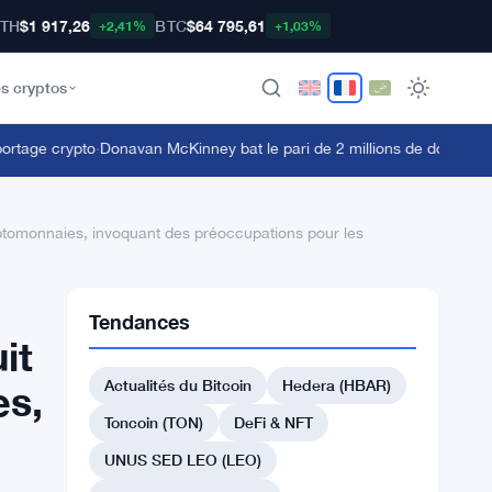
TH
$1 917,26
BTC
$64 795,61
+2,41%
+1,03%
s cryptos
ge crypto
·
Donavan McKinney bat le pari de 2 millions de dollars des cr
 cryptomonnaies, invoquant des préoccupations pour les
Tendances
it
Actualités du Bitcoin
Hedera (HBAR)
es,
Toncoin (TON)
DeFi & NFT
UNUS SED LEO (LEO)