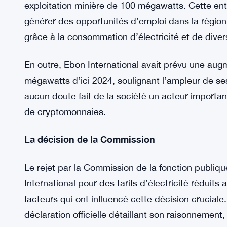
Les ambitions de minage de crypto dans le Ke
Ebon International avait jeté son dévolu sur Louis
une installation d’extraction de crypto-monnaie à 
ambitieuse décrivait un investissement stupéfiant 
exploitation minière de 100 mégawatts. Cette entr
générer des opportunités d’emploi dans la région
grâce à la consommation d’électricité et de divers
En outre, Ebon International avait prévu une aug
mégawatts d’ici 2024, soulignant l’ampleur de se
aucun doute fait de la société un acteur importan
de cryptomonnaies.