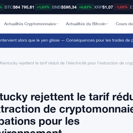
BTC
$64 795,61
BNB
$598,34
XRP
$1,07
E
%
+1,03%
+0,83%
-1,03%
Actualités Cryptomonnaies
Actualités du Bitcoin
Cours de
rvient alors que le yen glisse — Conséquences pour les trades de porta
Kentucky rejettent le tarif réduit de l’électricité pour l’extraction de
cky rejettent le tarif rédu
’extraction de cryptomonnai
ations pour les
vironnement