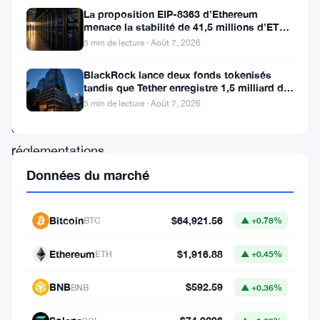
La proposition EIP-8363 d’Ethereum
thaïlandaise
menace la stabilité de 41,5 millions d’ETH
a
stakés et de la DeFi
5 min de lecture · Août 7, 2026
introduit
BlackRock lance deux fonds tokenisés
une
tandis que Tether enregistre 1,5 milliard de
bénéfices au T2
série
5 min de lecture · Août 7, 2026
de
réglementations
détaillées
Données du marché
visant
à
Bitcoin
$64,921.56
BTC
▲ +0.78%
protéger
Ethereum
$1,916.88
ETH
▲ +0.45%
les
investisseurs
BNB
$592.59
BNB
▲ +0.36%
qui