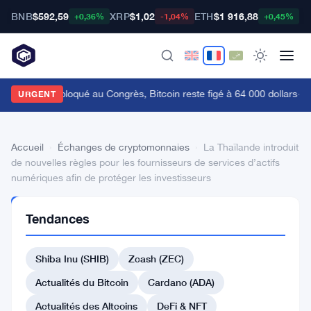
BNB
$592,59
XRP
$1,02
ETH
$1 916,88
B
+0,36%
-1,04%
+0,45%
e Clarity Act bloqué au Congrès, Bitcoin reste figé à 64 000 dollars
·
Un 
URGENT
Accueil
›
Échanges de cryptomonnaies
›
La Thaïlande introduit
de nouvelles règles pour les fournisseurs de services d’actifs
numériques afin de protéger les investisseurs
ÉCHANGES DE
Tendances
CRYPTOMONNAIES
La
Shiba Inu (SHIB)
Zcash (ZEC)
Thaïlande
introduit
Actualités du Bitcoin
Cardano (ADA)
de
Actualités des Altcoins
DeFi & NFT