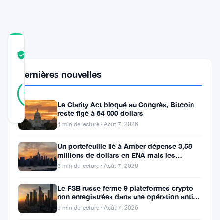
COMMUNITY
TRUST
Vérifié
SCORE
Dernières nouvelles
29
Vérifié
86
votes
%
RÉEL
Le Clarity Act bloqué au Congrès, Bitcoin
Mis à jour 3 ans il y a
reste figé à 64 000 dollars
4 min de lecture · Août 7, 2026
La
Un portefeuille lié à Amber dépense 3,58
Securities
millions de dollars en ENA mais les
acheteurs ne suivent pas
5 min de lecture · Août 7, 2026
and
Exchange
Le FSB russe ferme 9 plateformes crypto
non enregistrées dans une opération anti-
Commission
fraude à Moscou
5 min de lecture · Août 7, 2026
(SEC)