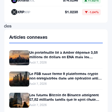
Solana
$74.0296
SOL
▲ +1.62%
font
appel
XRP
$1.0238
XRP
▼ -1.04%
à
des
fournisseurs
Articles connexes
de
services
Un portefeuille lié à Amber dépense 3,58
d’actifs
millions de dollars en ENA mais les
acheteurs ne suivent pas
Août 7, 2026
numériques.
Ces
Le FSB russe ferme 9 plateformes crypto
non enregistrées dans une opération anti-
nouvelles
fraude à Moscou
Août 7, 2026
lignes
Les futures Bitcoin de Binance atteignent
directrices
57,82 milliards tandis que le spot chute
visent
huit fois
Août 7, 2026
à