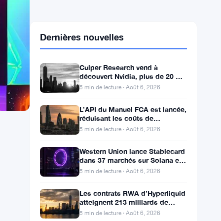
Dernières nouvelles
Culper Research vend à
découvert Nvidia, plus de 20 %
des revenus liés à la Chine
5 min de lecture · Août 6, 2026
L’API du Manuel FCA est lancée,