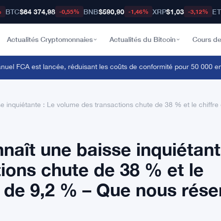
BTC
$64 374,98
BNB
$590,90
XRP
$1,03
E
%
-0,55%
-1,46%
-3,12%
Actualités Cryptomonnaies
Actualités du Bitcoin
Cours de
 FCA est lancée, réduisant les coûts de conformité pour 50 000 entrep
inquiétante : Le volume des transactions chute de 38 % et le chiffre 
aît une baisse inquiétant
ions chute de 38 % et le
se de 9,2 % – Que nous rése