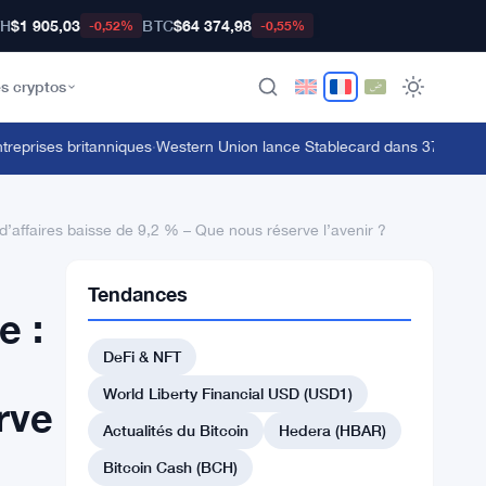
TH
$1 905,03
BTC
$64 374,98
-0,52%
-0,55%
s cryptos
rises britanniques
·
Western Union lance Stablecard dans 37 marchés s
d’affaires baisse de 9,2 % – Que nous réserve l’avenir ?
Tendances
e :
DeFi & NFT
World Liberty Financial USD (USD1)
rve
Actualités du Bitcoin
Hedera (HBAR)
Bitcoin Cash (BCH)