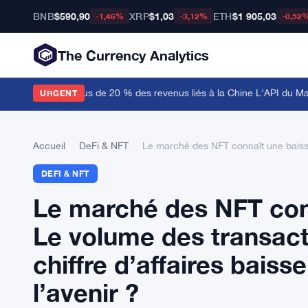
BNB
$590,90
XRP
$1,03
ETH
$1 905,03
-1,46%
-3,12%
-0,52
The Currency Analytics
ert Nvidia, plus de 20 % des revenus liés à la Chine
·
L'API du Manuel
URGENT
Accueil
›
DeFi & NFT
›
Le marché des NFT connaît une baisse 
DEFI & NFT
Le marché des NFT conn
Le volume des transact
chiffre d’affaires bais
l’avenir ?