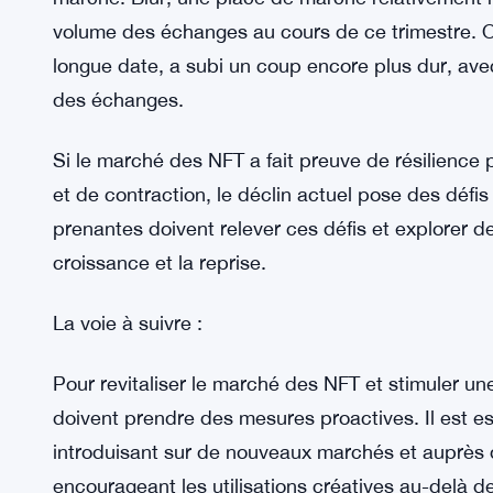
Ethereum engagés dans l’échange de NFT présente
notable de l’activité. Ce déclin soulève des quest
question de savoir si la contraction est plus qu
Les défis du marché :
Même les principales places de marché de NFT n’
marché. Blur, une place de marché relativement 
volume des échanges au cours de ce trimestre.
longue date, a subi un coup encore plus dur, av
des échanges.
Si le marché des NFT a fait preuve de résilience
et de contraction, le déclin actuel pose des défi
prenantes doivent relever ces défis et explorer d