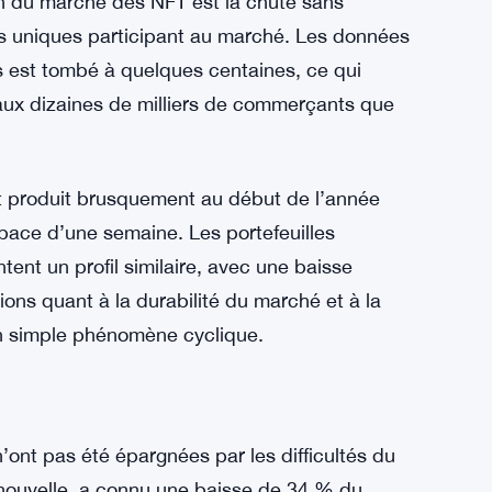
diminué de 9,2 % au cours de la même
eviennent plus prudents et hésitants lorsqu’il
’un volume d’échanges plus faible et d’une
le pour le marché des NFT.
NFT :
n du marché des NFT est la chute sans
 uniques participant au marché. Les données
est tombé à quelques centaines, ce qui
aux dizaines de milliers de commerçants que
 produit brusquement au début de l’année
space d’une semaine. Les portefeuilles