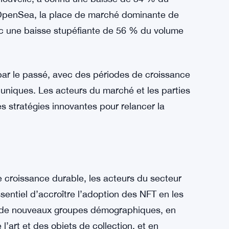
nt un profil similaire, avec une baisse
ions quant à la durabilité du marché et à la
’un simple phénomène cyclique.
ont pas été épargnées par les difficultés du
nouvelle, a connu une baisse de 34 % du
 OpenSea, la place de marché dominante de
ec une baisse stupéfiante de 56 % du volume
 par le passé, avec des périodes de croissance
s uniques. Les acteurs du marché et les parties
es stratégies innovantes pour relancer la