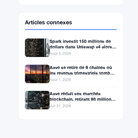
Ethereum
$1,905.03
ETH
▼ -0.52%
BNB
$590.90
BNB
▼ -1.46%
Solana
$72.7547
SOL
▼ -2.27%
XRP
$1.0348
XRP
▼ -3.12%
Articles connexes
Spark investit 150 millions de
dollars dans Uniswap v4 alors
que les prêts institutionnels
Août 3, 2026
atteignent 260
Aave se retire de 6 chaînes où