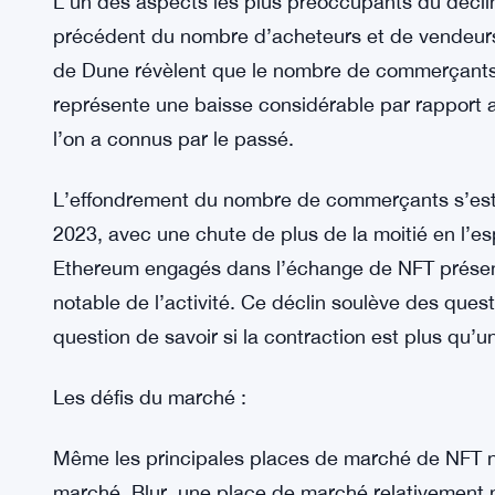
De même, le nombre de ventes NFT a également 
période. Cette baisse suggère que les acheteurs d
s’agit d’investir dans les NFT. La combinaison d
diminution des ventes indique une période diffici
Baisse sans précédent du nombre d’opérateurs 
L’un des aspects les plus préoccupants du décli
précédent du nombre d’acheteurs et de vendeurs
de Dune révèlent que le nombre de commerçants 
représente une baisse considérable par rapport 
l’on a connus par le passé.
L’effondrement du nombre de commerçants s’est
2023, avec une chute de plus de la moitié en l’e