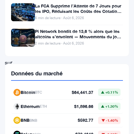
La FCA Supprime l’Attente de 7 Jours pour
Fondation
les IPO, Réduisant les Coûts des Cotations
Uniswap
au Royaume-Uni
6 min de lecture · Août 6, 2026
a
Pi Network bondit de 13,6 % alors que les
levé
altcoins s’envolent — Mouvements du jour
6 août
le
2 min de lecture · Août 6, 2026
voile
sur
ses
Données du marché
réserves
financières,
Bitcoin
$64,441.37
BTC
▲ +0.11%
dévoilant
Ethereum
$1,896.66
ETH
▲ +1.30%
un
montant
BNB
$592.77
BNB
▼ -1.40%
impressionnant