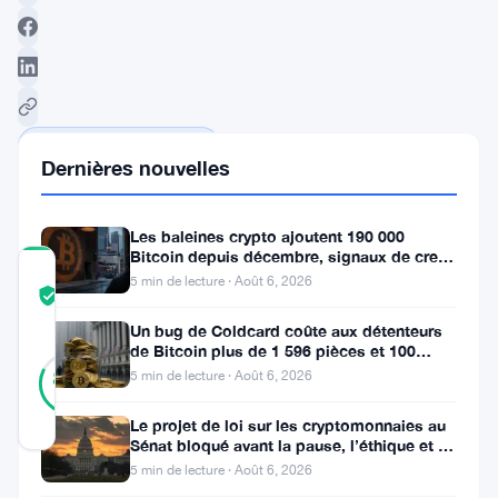
Suivre sur Google News
Dernières nouvelles
Les baleines crypto ajoutent 190 000
Bitcoin depuis décembre, signaux de creux
COMMUNITY
du marché baissier s’accumulent
5 min de lecture · Août 6, 2026
TRUST
Vérifié
SCORE
Un bug de Coldcard coûte aux détenteurs
de Bitcoin plus de 1 596 pièces et 100
17
Vérifié
millions de dollars
82
5 min de lecture · Août 6, 2026
votes
%
RÉEL
Mis à jour 2 ans il y a
Le projet de loi sur les cryptomonnaies au
Sénat bloqué avant la pause, l’éthique et le
FBI s’opposent
5 min de lecture · Août 6, 2026
La