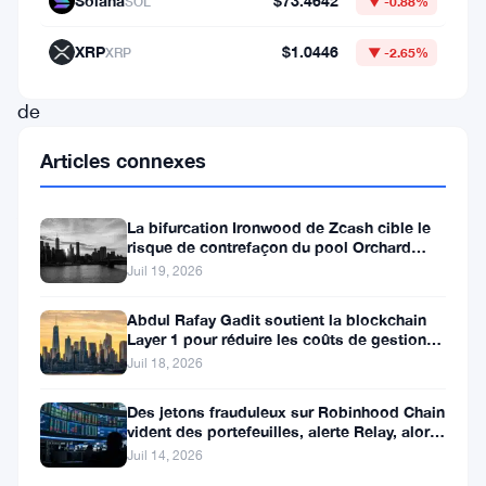
Solana
$73.4642
SOL
▼ -0.88%
de
41,41
XRP
$1.0446
XRP
▼ -2.65%
millions
de
dollars
Articles connexes
d’actifs.
Alors
La bifurcation Ironwood de Zcash cible le
que
risque de contrefaçon du pool Orchard
avant l’activation du 28
Juil 19, 2026
la
communauté
Abdul Rafay Gadit soutient la blockchain
Layer 1 pour réduire les coûts de gestion
de
de patrimoine
Juil 18, 2026
la
finance
Des jetons frauduleux sur Robinhood Chain
vident des portefeuilles, alerte Relay, alors
décentralisée
que le volume DEX atteint 400M$
Juil 14, 2026
(DeFi)