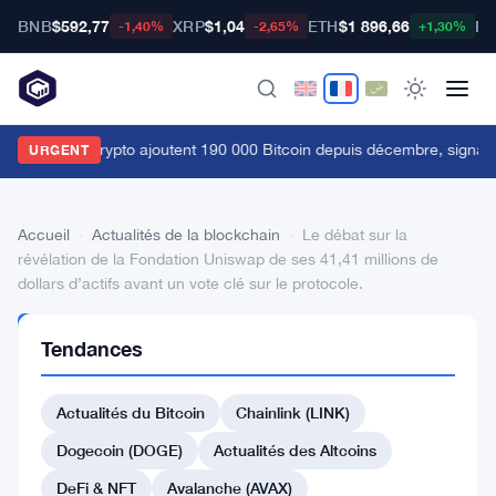
BNB
$592,77
XRP
$1,04
ETH
$1 896,66
BT
-1,40%
-2,65%
+1,30%
es baleines crypto ajoutent 190 000 Bitcoin depuis décembre, signau
URGENT
Accueil
›
Actualités de la blockchain
›
Le débat sur la
révélation de la Fondation Uniswap de ses 41,41 millions de
dollars d’actifs avant un vote clé sur le protocole.
ACTUALITÉS
Tendances
DE LA
BLOCKCHAIN
Le
Actualités du Bitcoin
Chainlink (LINK)
débat
Dogecoin (DOGE)
Actualités des Altcoins
sur
DeFi & NFT
Avalanche (AVAX)