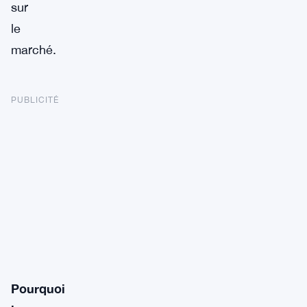
sur
le
marché.
PUBLICITÉ
Pourquoi