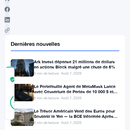
Suivre sur Google News
Dernières nouvelles
Ark Invest dépense 21 millions de dollars
en actions Block malgré une chute de 6%
5 min de lecture · Août 7, 2026
COMMUNITY
TRUST
Vérifié
SCORE
Le Portefeuille Agent de MetaMask Lance
avec Couverture de Pertes de 10 000 $ et
43
Modes de Trading Doubles
Vérifié
5 min de lecture · Août 7, 2026
88
votes
%
RÉEL
Le Trésor Américain Vend des Euros pour
Mis à jour 1 an il y a
Soutenir le Yen — la BCE Informée Après
Coup
5 min de lecture · Août 7, 2026