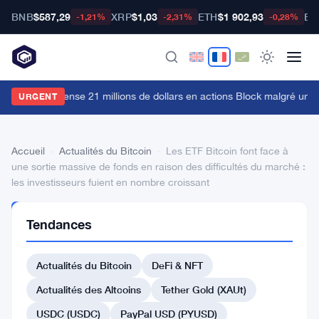
BNB
$587,29
XRP
$1,03
ETH
$1 902,93
BT
-1,21%
-2,31%
-0,28%
rk Invest dépense 21 millions de dollars en actions Block malgré une
URGENT
Accueil
›
Actualités du Bitcoin
›
Les ETF Bitcoin font face à
une sortie massive de fonds en raison des difficultés du marché :
les investisseurs fuient en nombre croissant
ACTUALITÉS
Tendances
DU BITCOIN
Les
Actualités du Bitcoin
DeFi & NFT
ETF
Bitcoin
Actualités des Altcoins
Tether Gold (XAUt)
font
USDC (USDC)
PayPal USD (PYUSD)