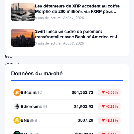
Le
Les détenteurs de XRP accèdent au coffre
début
Morpho de 280 millions via FXRP pour
emprunter des RLUSD
de
5 min de lecture · Août 7, 2026
la
Swift lance un cadre de paiement
semaine
transfrontalier avec Bank of America et J.P.
Morgan dans 25 pays
5 min de lecture · Août 7, 2026
a
été
difficile
Données du marché
pour
les
fonds
Bitcoin
$64,352.72
BTC
▼ -0.53%
négociés
Ethereum
$1,902.93
ETH
▼ -0.28%
en
bourse
BNB
$587.29
BNB
▼ -1.21%
(ETF)