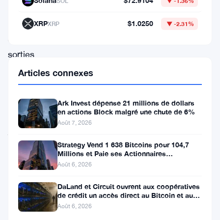
Solana
$72.9104
SOL
▼ -1.36%
Bitcoin,
avec
XRP
$1.0250
XRP
▼ -2.31%
des
sorties
massives
Articles connexes
marquant
le
Ark Invest dépense 21 millions de dollars
en actions Block malgré une chute de 6%
troisième
Août 7, 2026
jour
consécutif
Strategy Vend 1 638 Bitcoins pour 104,7
Millions et Paie ses Actionnaires
de
Privilégiés
Août 6, 2026
pertes.
DaLand et Circuit ouvrent aux coopératives
Les
de crédit un accès direct au Bitcoin et aux
actifs numériques
ETF
Août 6, 2026