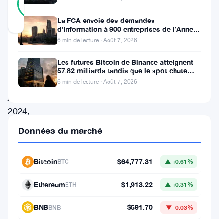
81
votes
%
RÉEL
La FCA envoie des demandes
Mis à jour 2 ans il y a
d’information à 900 entreprises de l’Annexe
1 contre le blanchiment
6 min de lecture · Août 7, 2026
Le
Les futures Bitcoin de Binance atteignent
lundi
57,82 milliards tandis que le spot chute
huit fois
1er
6 min de lecture · Août 7, 2026
juillet
2024,
les
Données du marché
fonds
négociés
Bitcoin
$64,777.31
BTC
▲ +0.61%
en
Ethereum
$1,913.22
ETH
▲ +0.31%
bourse
(ETF)
BNB
$591.70
BNB
▼ -0.03%
Bitcoin