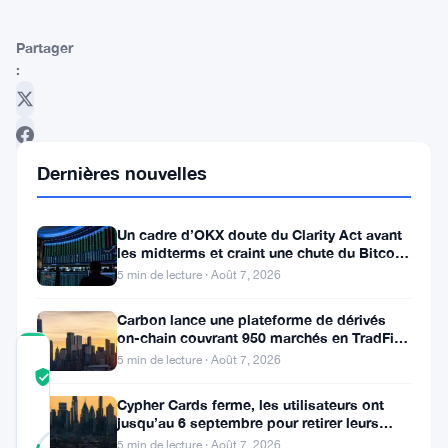
Partager
:
Dernières nouvelles
Un cadre d’OKX doute du Clarity Act avant
Suivre sur Google News
les midterms et craint une chute du Bitcoin
à 55 000 $
5 min de lecture · Août 7, 2026
Carbon lance une plateforme de dérivés
on-chain couvrant 950 marchés en TradFi et
crypto
COMMUNITY
5 min de lecture · Août 7, 2026
TRUST
Vérifié
SCORE
Cypher Cards ferme, les utilisateurs ont
jusqu’au 6 septembre pour retirer leurs
26
fonds
Vérifié
5 min de lecture · Août 7, 2026