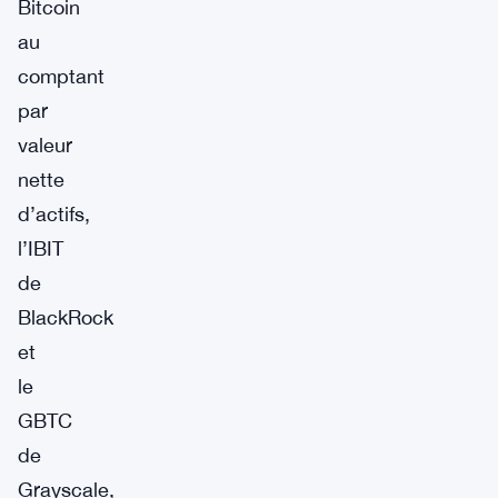
Bitcoin
au
comptant
par
valeur
nette
d’actifs,
l’IBIT
de
BlackRock
et
le
GBTC
de
Grayscale,