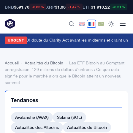
BNB
$591,70
XRP
$1,03
ETH
$1 913,22
BT
-0,03%
-1,47%
+0,31%
n cadre d'OKX doute du Clarity Act avant les midterms et craint une c
URGENT
Accueil
›
Actualités du Bitcoin
›
Les ETF Bitcoin au Comptant
enregistraient 129 millions de dollars d’entrées : Ce que cela
signifie pour le marché alors que le Bitcoin atteint un nouveau
sommet
ACTUALITÉS
Tendances
DU BITCOIN
Les
Avalanche (AVAX)
Solana (SOL)
ETF
Bitcoin
Actualités des Altcoins
Actualités du Bitcoin