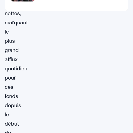
d’entrées
nettes,
marquant
le
plus
grand
afflux
quotidien
pour
ces
fonds
depuis
le
début
du