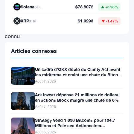
Solana
$73.8072
SOL
▲ +0.90%
au
comptant
XRP
$1.0293
XRP
▼ -1.47%
ont
connu
une
Articles connexes
hausse
significative
Un cadre d’OKX doute du Clarity Act avant
des
les midterms et craint une chute du Bitcoin
à 55 000 $
investissements,
Août 7, 2026
avec
Ark Invest dépense 21 millions de dollars
en actions Block malgré une chute de 6%
129,45
Août 7, 2026
millions
de
Strategy Vend 1 638 Bitcoins pour 104,7
Millions et Paie ses Actionnaires
dollars
Privilégiés
Août 6, 2026