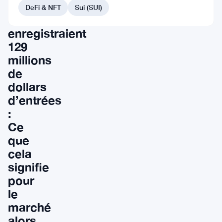
au
DeFi & NFT
Sui (SUI)
Comptant
enregistraient
129
millions
de
dollars
d’entrées
:
Ce
que
cela
signifie
pour
le
marché
alors