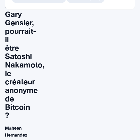
SEC,
Gary
Gensler,
pourrait-
il
être
Satoshi
Nakamoto,
le
créateur
anonyme
de
Bitcoin
?
Maheen
Hernandez