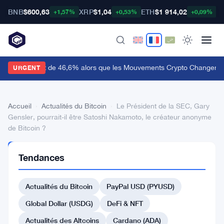
BNB
$600,63
XRP
$1,04
ETH
$1 914,02
B
+1,57%
+0,53%
+0,09%
udiera Bondit de 46,6% alors que les Mouvements Crypto Changent 
URGENT
Accueil
›
Actualités du Bitcoin
›
Le Président de la SEC, Gary
Gensler, pourrait-il être Satoshi Nakamoto, le créateur anonyme
de Bitcoin ?
ACTUALITÉS
Tendances
DU BITCOIN
Le
Actualités du Bitcoin
PayPal USD (PYUSD)
Président
de
Global Dollar (USDG)
DeFi & NFT
la
Actualités des Altcoins
Cardano (ADA)