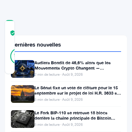
COMMUNITY
TRUST
Vérifié
SCORE
Dernières nouvelles
19
Vérifié
95
votes
%
RÉEL
Audiera Bondit de 46,6% alors que les
Mis à jour 3 ans il y a
Mouvements Crypto Changent —
Mouvements Quotidiens 9 Août
2 min de lecture · Août 9, 2026
Dans
Le Sénat fixe un vote de clôture pour le 15
le
septembre sur le projet de loi H.R. 3633 sur
le marché des cryptos
5 min de lecture · Août 9, 2026
monde
des
Le Fork BIP-110 se retrouve 18 blocs
derrière la chaîne principale de Bitcoin
cryptomonnaies,
après la scission des Roughnecks
5 min de lecture · Août 9, 2026
l’identité