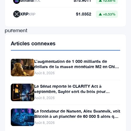
Solana
$75.9011
SOL
▲ +2.68%
Dans
une
XRP
$1.0352
XRP
▲ +0.53%
spéculation
purement
théorique,
Articles connexes
nous
tournons
L’augmentation de 1 000 milliards de
notre
dollars de la masse monétaire M2 en Chine
laisse les traders de Bitcoin
Août 8, 2026
regard
vers
Le Sénat reporte le CLARITY Act à
septembre, Saylor sort du bois pour
Gary
Bitcoin
Août 8, 2026
Gensler,
Le fondateur de Nansen, Alex Svanevik, voit
le
Bitcoin à un plancher de 60 000 $ alors que
président
les actifs tokenisés
Août 8, 2026
de