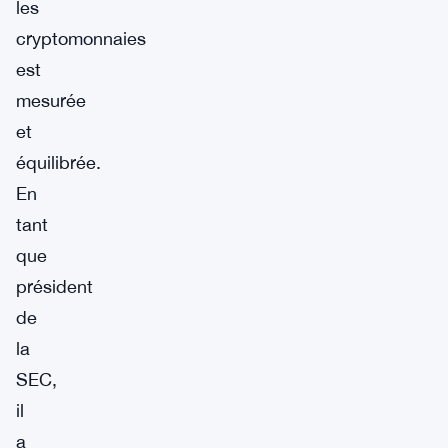
les
cryptomonnaies
est
mesurée
et
équilibrée.
En
tant
que
président
de
la
SEC,
il
a