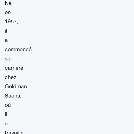
Né
en
1957,
il
a
commencé
sa
carrière
chez
Goldman
Sachs,
où
il
a
travaillé