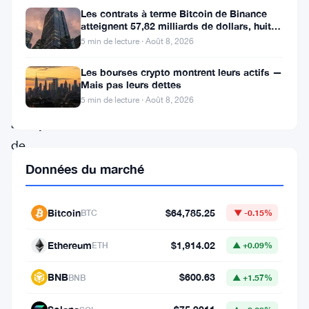
Les contrats à terme Bitcoin de Binance
de
atteignent 57,82 milliards de dollars, huit
Satoshi
fois le volume du marché
5 min de lecture · Août 8, 2026
Nakamoto,
Les bourses crypto montrent leurs actifs —
le
Mais pas leurs dettes
créateur
5 min de lecture · Août 8, 2026
anonyme
de
Bitcoin,
Données du marché
est
l’un
Bitcoin
$64,785.25
BTC
▼ -0.15%
des
Ethereum
$1,914.02
ETH
▲ +0.09%
plus
grands
BNB
$600.63
BNB
▲ +1.57%
mystères.