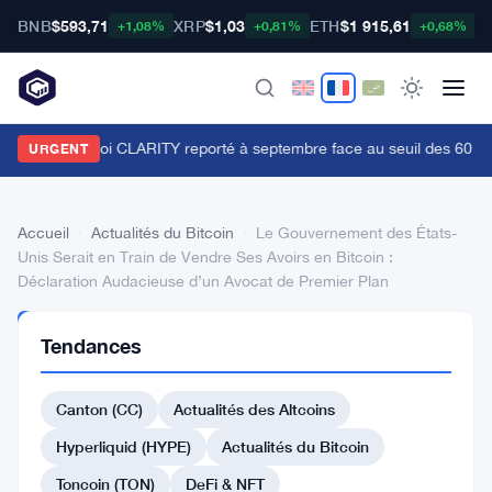
BNB
$593,71
XRP
$1,03
ETH
$1 915,61
B
+1,08%
+0,81%
+0,68%
e vote sur la loi CLARITY reporté à septembre face au seuil des 60 voix
URGENT
Accueil
›
Actualités du Bitcoin
›
Le Gouvernement des États-
Unis Serait en Train de Vendre Ses Avoirs en Bitcoin :
Déclaration Audacieuse d’un Avocat de Premier Plan
ACTUALITÉS
Tendances
DU BITCOIN
Le
Canton (CC)
Actualités des Altcoins
Gouvernement
des
Hyperliquid (HYPE)
Actualités du Bitcoin
États-
Toncoin (TON)
DeFi & NFT