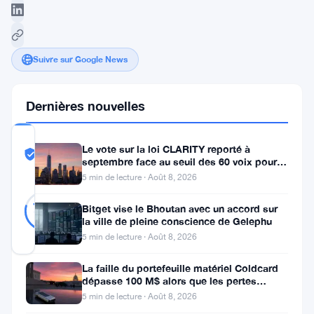
Suivre sur Google News
Dernières nouvelles
COMMUNITY
Le vote sur la loi CLARITY reporté à
TRUST
Probablement Réel
septembre face au seuil des 60 voix pour le
SCORE
projet de loi crypto
5 min de lecture · Août 8, 2026
Probablement
33
79
votes
Réel
Bitget vise le Bhoutan avec un accord sur
%
la ville de pleine conscience de Gelephu
RÉEL
Mis à jour 2 ans il y a
5 min de lecture · Août 8, 2026
La faille du portefeuille matériel Coldcard
L’avocat
dépasse 100 M$ alors que les pertes
cryptos de juillet atteignent
5 min de lecture · Août 8, 2026
financier