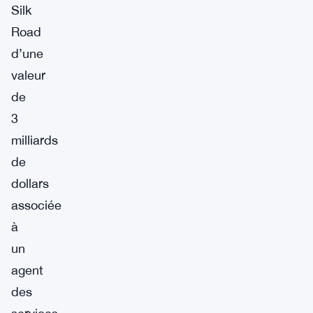
Silk
Road
d’une
valeur
de
3
milliards
de
dollars
associée
à
un
agent
des