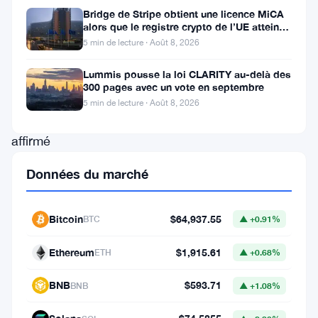
de
Bridge de Stripe obtient une licence MiCA
alors que le registre crypto de l’UE atteint
premier
324 prestataires
5 min de lecture · Août 8, 2026
plan
Scott
Lummis pousse la loi CLARITY au-delà des
300 pages avec un vote en septembre
Johnsson
5 min de lecture · Août 8, 2026
a
affirmé
que
Données du marché
le
gouvernement
Bitcoin
$64,937.55
BTC
▲ +0.91%
des
États-
Ethereum
$1,915.61
ETH
▲ +0.68%
Unis
BNB
$593.71
BNB
▲ +1.08%
est
en