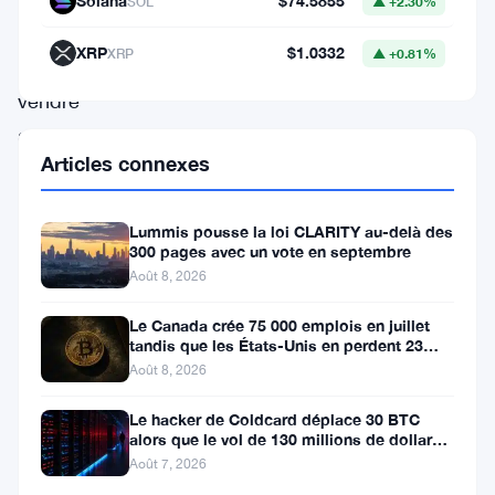
Solana
$74.5855
SOL
▲ +2.30%
train
XRP
$1.0332
XRP
▲ +0.81%
de
vendre
activement
Articles connexes
ses
avoirs
Lummis pousse la loi CLARITY au-delà des
en
300 pages avec un vote en septembre
Bitcoin,
Août 8, 2026
un
Le Canada crée 75 000 emplois en juillet
mouvement
tandis que les États-Unis en perdent 23
000, Bitcoin reste à 65K
Août 8, 2026
qui
pourrait
Le hacker de Coldcard déplace 30 BTC
alors que le vol de 130 millions de dollars
avoir
entre dans une nouvelle phase
Août 7, 2026
des