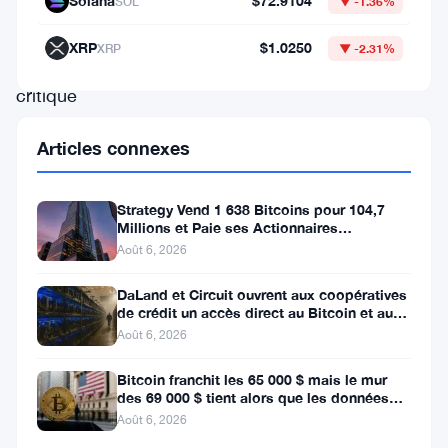
dessous
Solana
$72.9104
SOL
▼ -1.36%
du
XRP
$1.0250
XRP
▼ -2.31%
seuil
critique
de
Articles connexes
59
000
Strategy Vend 1 638 Bitcoins pour 104,7
$.
Millions et Paie ses Actionnaires
Privilégiés
Cette
Août 6, 2026
baisse
DaLand et Circuit ouvrent aux coopératives
a
de crédit un accès direct au Bitcoin et aux
actifs numériques
Août 6, 2026
non
seulement
Bitcoin franchit les 65 000 $ mais le mur
des 69 000 $ tient alors que les données
attiré
sur l’emploi se profilent
Août 6, 2026
l’attention