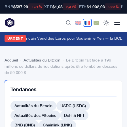
BNB
$587,29
XRP
$1,03
ETH
$1 902,93
BT
-1,21%
-2,31%
-0,28%
Le Trésor Américain Vend des Euros pour Soutenir le Yen — la BCE I
URGENT
Accueil
›
Actualités du Bitcoin
›
Le Bitcoin fait face à 196
millions de dollars de liquidations après être tombé en dessous
de 59 000 $
ACTUALITÉS
Tendances
DU BITCOIN
Le
Actualités du Bitcoin
USDC (USDC)
Bitcoin
fait
Actualités des Altcoins
DeFi & NFT
face
BNB (BNB)
Chainlink (LINK)