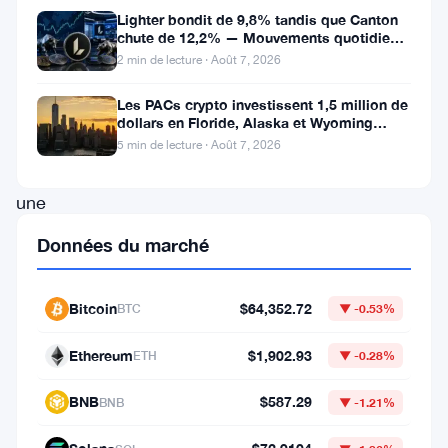
plus
Lighter bondit de 9,8% tandis que Canton
chute de 12,2% — Mouvements quotidiens
populaire
du 7 août
2 min de lecture · Août 7, 2026
au
Les PACs crypto investissent 1,5 million de
monde,
dollars en Floride, Alaska et Wyoming
a
après un revers au Michigan
5 min de lecture · Août 7, 2026
connu
une
chute
Données du marché
dramatique
de
Bitcoin
$64,352.72
BTC
▼ -0.53%
son
Ethereum
$1,902.93
prix,
ETH
▼ -0.28%
tombant
BNB
$587.29
BNB
▼ -1.21%
en