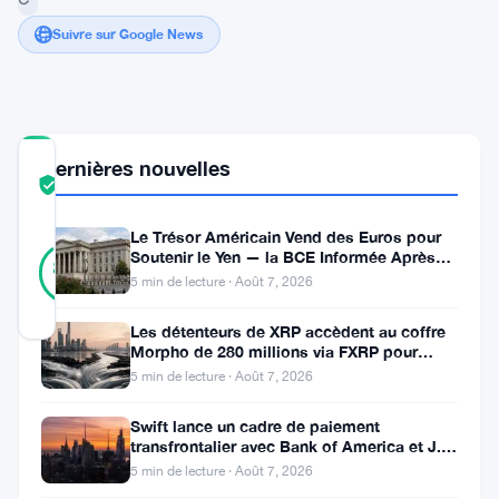
Suivre sur Google News
COMMUNITY
Dernières nouvelles
TRUST
Vérifié
SCORE
Le Trésor Américain Vend des Euros pour
28
Soutenir le Yen — la BCE Informée Après
Vérifié
89
votes
%
Coup
5 min de lecture · Août 7, 2026
RÉEL
Mis à jour 2 ans il y a
Les détenteurs de XRP accèdent au coffre
Morpho de 280 millions via FXRP pour
emprunter des RLUSD
Bitcoin,
5 min de lecture · Août 7, 2026
la
Swift lance un cadre de paiement
cryptomonnaie
transfrontalier avec Bank of America et J.P.
Morgan dans 25 pays
5 min de lecture · Août 7, 2026
la