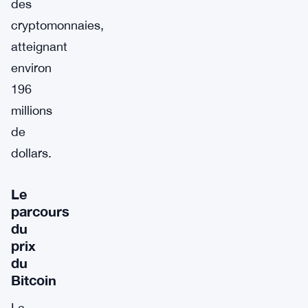
des
cryptomonnaies,
atteignant
environ
196
millions
de
dollars.
Le
parcours
du
prix
du
Bitcoin
La