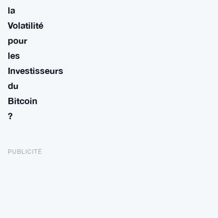
la
Volatilité
pour
les
Investisseurs
du
Bitcoin
?
PUBLICITÉ