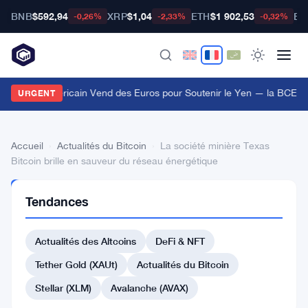
BNB
$592,94
XRP
$1,04
ETH
$1 902,53
BT
-0,26%
-2,33%
-0,32%
e Trésor Américain Vend des Euros pour Soutenir le Yen — la BCE I
URGENT
Accueil
›
Actualités du Bitcoin
›
La société minière Texas
Bitcoin brille en sauveur du réseau énergétique
ACTUALITÉS
Tendances
DU BITCOIN
La
Actualités des Altcoins
DeFi & NFT
société
minière
Tether Gold (XAUt)
Actualités du Bitcoin
Texas
Stellar (XLM)
Avalanche (AVAX)
Bitcoin