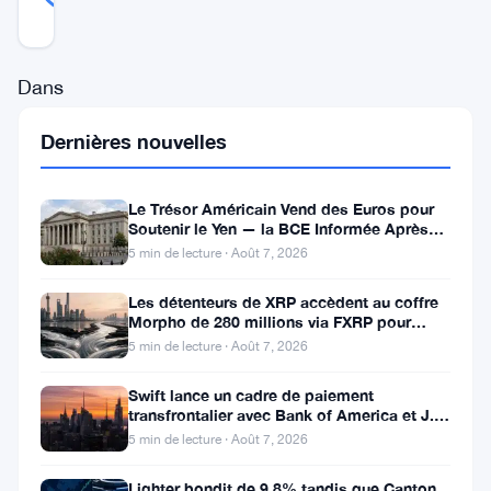
Mis à jour 3 ans il y a
Dans
une
Dernières nouvelles
tournure
surprenante
Le Trésor Américain Vend des Euros pour
des
Soutenir le Yen — la BCE Informée Après
Coup
événements,
5 min de lecture · Août 7, 2026
Riot
Les détenteurs de XRP accèdent au coffre
Morpho de 280 millions via FXRP pour
Platforms,
emprunter des RLUSD
5 min de lecture · Août 7, 2026
une
importante
Swift lance un cadre de paiement
transfrontalier avec Bank of America et J.P.
société
Morgan dans 25 pays
5 min de lecture · Août 7, 2026
d’exploitation
Lighter bondit de 9,8% tandis que Canton