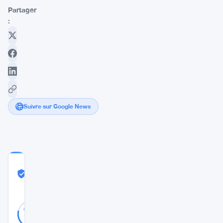
Partager
:
Suivre sur Google News
COMMUNITY
TRUST
Probablement Réel
SCORE
Probablement
32
78
votes
Réel
%
RÉEL