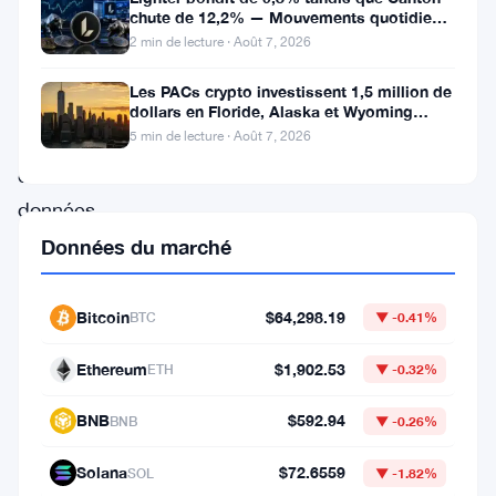
minière
chute de 12,2% — Mouvements quotidiens
et
du 7 août
2 min de lecture · Août 7, 2026
d’hébergement
Les PACs crypto investissent 1,5 million de
de
dollars en Floride, Alaska et Wyoming
après un revers au Michigan
5 min de lecture · Août 7, 2026
centres
de
données
Bitcoin,
Données du marché
est
devenue
Bitcoin
$64,298.19
BTC
▼ -0.41%
un
Ethereum
$1,902.53
ETH
▼ -0.32%
héros
inattendu
BNB
$592.94
BNB
▼ -0.26%
pendant
Solana
$72.6559
SOL
▼ -1.82%
la