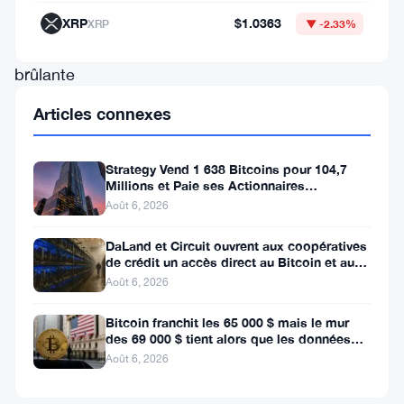
canicule
XRP
$1.0363
XRP
▼ -2.33%
estivale
brûlante
du
Articles connexes
Texas.
La
Strategy Vend 1 638 Bitcoins pour 104,7
société
Millions et Paie ses Actionnaires
Privilégiés
Août 6, 2026
a
pris
DaLand et Circuit ouvrent aux coopératives
de crédit un accès direct au Bitcoin et aux
les
actifs numériques
Août 6, 2026
devants,
Bitcoin franchit les 65 000 $ mais le mur
aidant
des 69 000 $ tient alors que les données
le
sur l’emploi se profilent
Août 6, 2026
réseau