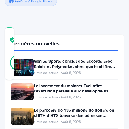
Suivre sur Google News
COMMUNITY
TRUST
Vérifié
Dernières nouvelles
SCORE
45
Vérifié
96
Genius Sports conclut des accords avec
votes
%
Kalshi et Polymarket alors que le chiffre
RÉEL
d’affaires du T2 atteint
Mis à jour 2 ans il y a
5 min de lecture · Août 8, 2026
Le lancement du mainnet Fuel offre
Bitcoin
l’exécution parallèle aux développeurs
d’Ethereum
3 min de lecture · Août 8, 2026
(
BTC
)
a
Le parcours de 135 millions de dollars en
stETH d’HTX traverse des adresses
récemment
Poloniex
5 min de lecture · Août 8, 2026
rencontré