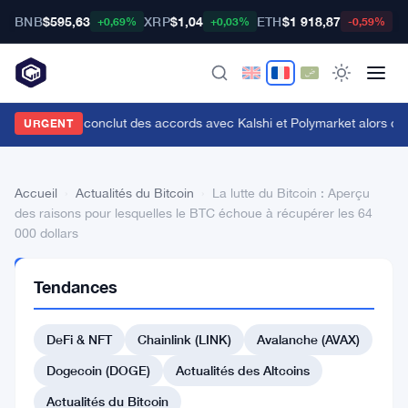
BNB
$595,63
XRP
$1,04
ETH
$1 918,87
B
+0,69%
+0,03%
-0,59%
enius Sports conclut des accords avec Kalshi et Polymarket alors que le
URGENT
Accueil
›
Actualités du Bitcoin
›
La lutte du Bitcoin : Aperçu
des raisons pour lesquelles le BTC échoue à récupérer les 64
000 dollars
ACTUALITÉS
Tendances
DU BITCOIN
La
DeFi & NFT
Chainlink (LINK)
Avalanche (AVAX)
lutte
du
Dogecoin (DOGE)
Actualités des Altcoins
Bitcoin
Actualités du Bitcoin