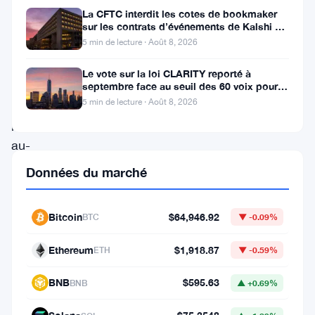
des
La CFTC interdit les cotes de bookmaker
sur les contrats d’événements de Kalshi et
difficultés
Polymarket
5 min de lecture · Août 8, 2026
à
Le vote sur la loi CLARITY reporté à
maintenir
septembre face au seuil des 60 voix pour le
projet de loi crypto
son
5 min de lecture · Août 8, 2026
prix
au-
dessus
Données du marché
de
la
Bitcoin
$64,946.92
BTC
▼ -0.09%
barre
Ethereum
$1,918.87
ETH
▼ -0.59%
des
64
BNB
$595.63
BNB
▲ +0.69%
000