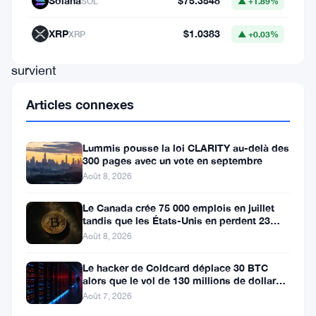
Solana
$75.3548
SOL
▲ +1.89%
dollars.
Ce
XRP
$1.0383
XRP
▲ +0.03%
revers
survient
dans
Articles connexes
un
contexte
Lummis pousse la loi CLARITY au-delà des
de
300 pages avec un vote en septembre
Août 8, 2026
fluctuations
plus
Le Canada crée 75 000 emplois en juillet
tandis que les États-Unis en perdent 23
larges
000, Bitcoin reste à 65K
Août 8, 2026
du
marché,
Le hacker de Coldcard déplace 30 BTC
alors que le vol de 130 millions de dollars
incitant
entre dans une nouvelle phase
Août 7, 2026
les