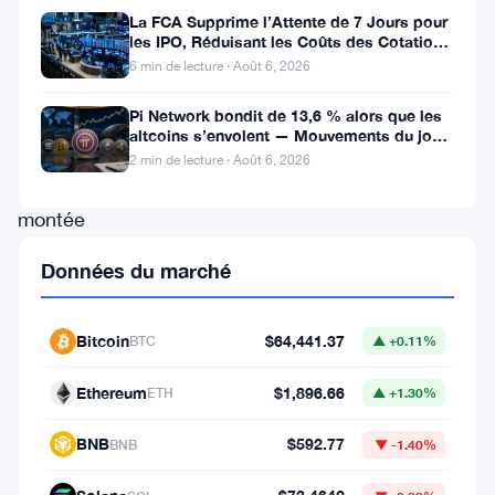
effréné
La FCA Supprime l’Attente de 7 Jours pour
les IPO, Réduisant les Coûts des Cotations
de
au Royaume-Uni
6 min de lecture · Août 6, 2026
l’investissement
en
Pi Network bondit de 13,6 % alors que les
altcoins s’envolent — Mouvements du jour
cryptomonnaie,
6 août
2 min de lecture · Août 6, 2026
la
montée
fulgurante
Données du marché
du
Bitcoin
Bitcoin
$64,441.37
BTC
▲ +0.11%
a
captivé
Ethereum
$1,896.66
ETH
▲ +1.30%
l’attention
BNB
$592.77
BNB
▼ -1.40%
des
investisseurs