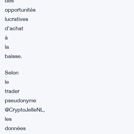
des
opportunités
lucratives
d’achat
à
la
baisse.
Selon
le
trader
pseudonyme
@CryptoJelleNL,
les
données