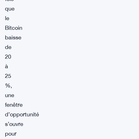
que
le
Bitcoin
baisse
de
20
à
25
%,
une
fenêtre
d’opportunité
s’ouvre
pour