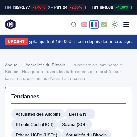
BNB
$592,77
XRP
$1,04
ETH
$1 896,66
BT
-1,40%
-2,65%
+1,30%
es baleines crypto ajoutent 190 000 Bitcoin depuis décembre, signau
URGENT
Accueil
›
Actualités du Bitcoin
›
La correction imminente du
Bitcoin : Naviguer à travers les turbulences du marché pour
saisir les opportunités d’achat à la baisse
ACTUALITÉS
Tendances
DU BITCOIN
La
Actualités des Altcoins
DeFi & NFT
correction
imminente
Bitcoin Cash (BCH)
Solana (SOL)
du
Ethena USDe (USDe)
Actualités du Bitcoin