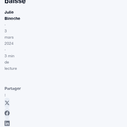
baisse
Julie
Binoche
·
3
mars
2024
·
3 min
de
lecture
Partager
: