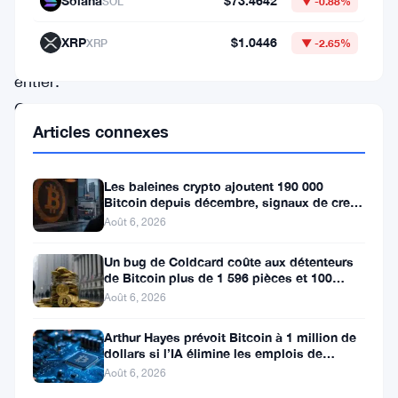
Solana
$73.4642
SOL
▼ -0.88%
du
XRP
$1.0446
XRP
▼ -2.65%
monde
entier.
Cependant,
Articles connexes
au
milieu
Les baleines crypto ajoutent 190 000
de
Bitcoin depuis décembre, signaux de creux
l’euphorie
du marché baissier s’accumulent
Août 6, 2026
des
Un bug de Coldcard coûte aux détenteurs
prix
de Bitcoin plus de 1 596 pièces et 100
millions de dollars
Août 6, 2026
en
hausse,
Arthur Hayes prévoit Bitcoin à 1 million de
dollars si l’IA élimine les emplois de
des
bureau
Août 6, 2026
traders