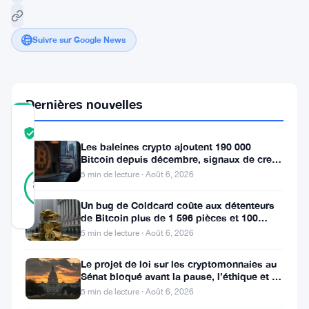
Suivre sur Google News
Dernières nouvelles
COMMUNITY
TRUST
Vérifié
Les baleines crypto ajoutent 190 000
SCORE
Bitcoin depuis décembre, signaux de creux
9
du marché baissier s’accumulent
5 min de lecture · Août 6, 2026
Vérifié
89
votes
%
RÉEL
Un bug de Coldcard coûte aux détenteurs
Mis à jour 2 ans il y a
de Bitcoin plus de 1 596 pièces et 100
millions de dollars
5 min de lecture · Août 6, 2026
Dans
Le projet de loi sur les cryptomonnaies au
le
Sénat bloqué avant la pause, l’éthique et le
FBI s’opposent
5 min de lecture · Août 6, 2026
monde