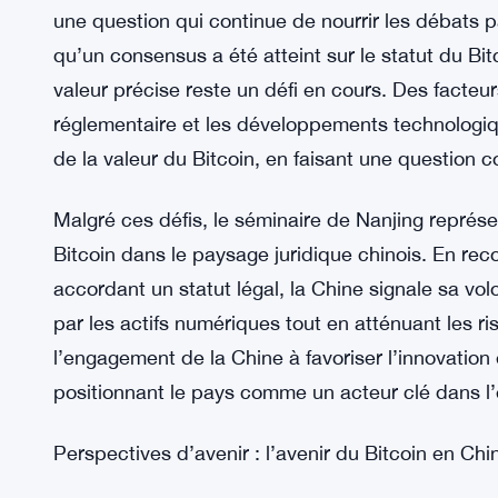
pas fourni de réponses définitives sur tous les as
discussions ultérieures et signalé un changement
Bitcoin dans le cadre légal de la Chine.
Naviguer dans le casse-tête de l’évaluation
L’un des principaux défis émergeant du séminaire 
une question qui continue de nourrir les débats pa
qu’un consensus a été atteint sur le statut du Bit
valeur précise reste un défi en cours. Des facteurs
réglementaire et les développements technologiqu
de la valeur du Bitcoin, en faisant une question c
Malgré ces défis, le séminaire de Nanjing représent
Bitcoin dans le paysage juridique chinois. En recon