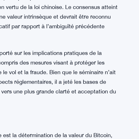
e sur son rôle potentiel dans l’écosystème
Nanjing s’est révélé être un moment pivot dans
ar le Parquet populaire de Nanjing, le
s juridiques pour examiner la classification du
en vertu de la loi chinoise. Le consensus atteint
une valeur intrinsèque et devrait être reconnu
atif par rapport à l’ambiguïté précédente
orté sur les implications pratiques de la
y compris des mesures visant à protéger les
le vol et la fraude. Bien que le séminaire n’ait