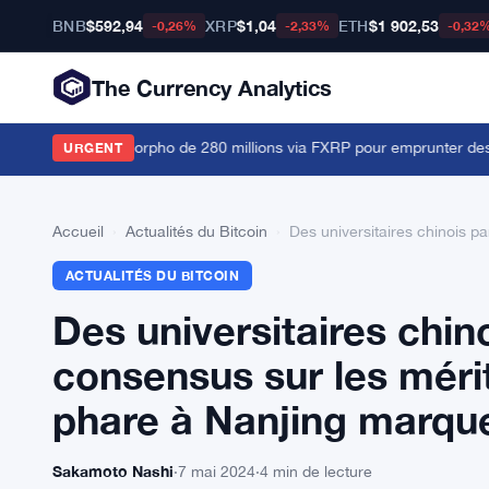
BNB
$592,94
XRP
$1,04
ETH
$1 902,53
-0,26%
-2,33%
-0,32
The Currency Analytics
ent au coffre Morpho de 280 millions via FXRP pour emprunter des 
URGENT
Accueil
›
Actualités du Bitcoin
›
Des universitaires chinois p
ACTUALITÉS DU BITCOIN
Des universitaires chin
consensus sur les mérit
phare à Nanjing marque
Sakamoto Nashi
·
7 mai 2024
·
4 min de lecture