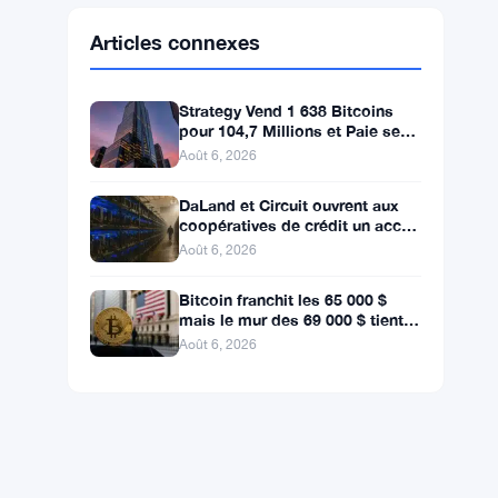
Ethereum
$1,902.53
ETH
▼ -0.32%
BNB
$592.94
BNB
▼ -0.26%
Solana
$72.6559
SOL
▼ -1.82%
XRP
$1.0363
XRP
▼ -2.33%
Articles connexes
Strategy Vend 1 638 Bitcoins
pour 104,7 Millions et Paie ses
Actionnaires Privilégiés
Août 6, 2026
DaLand et Circuit ouvrent aux
coopératives de crédit un accès
direct au Bitcoin et aux actifs
Août 6, 2026