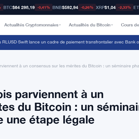
BTC
$64 298,19
BNB
$592,94
XRP
$1,04
E
%
-0,41%
-0,26%
-2,33%
Actualités Cryptomonnaies
Actualités du Bitcoin
Cours de
RLUSD
·
Swift lance un cadre de paiement transfrontalier avec Bank of 
arviennent à un consensus sur les mérites du Bitcoin : un séminaire p
ois parviennent à un
es du Bitcoin : un séminai
 une étape légale