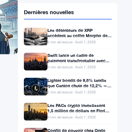
Dernières nouvelles
Les détenteurs de XRP
accèdent au coffre Morpho de
280 millions via FXRP pour
5 min de lecture · Août 7, 2026
emprunter des RLUSD
Swift lance un cadre de
paiement transfrontalier avec
Bank of America et J.P. Morgan
5 min de lecture · Août 7, 2026