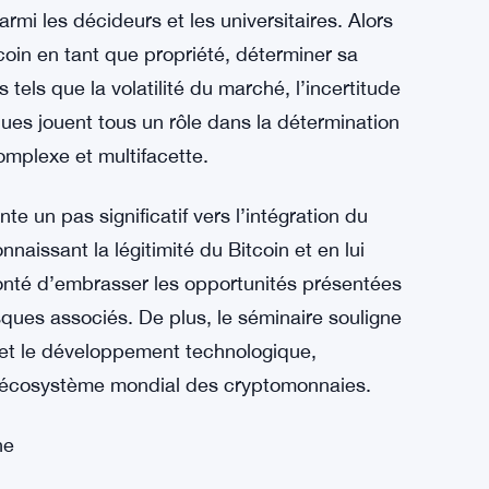
pects réglementaires, il a jeté les bases de
 vers une plus grande clarté et acceptation du
est la détermination de la valeur du Bitcoin,
rmi les décideurs et les universitaires. Alors
coin en tant que propriété, déterminer sa
 tels que la volatilité du marché, l’incertitude
es jouent tous un rôle dans la détermination
omplexe et multifacette.
e un pas significatif vers l’intégration du
naissant la légitimité du Bitcoin et en lui