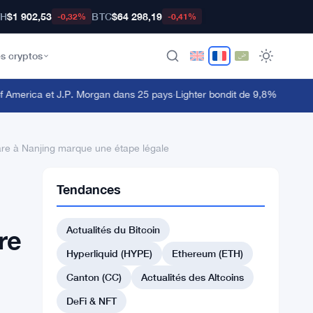
TH
$1 902,53
BTC
$64 298,19
-0,32%
-0,41%
s cryptos
America et J.P. Morgan dans 25 pays
·
Lighter bondit de 9,8% tandis qu
hare à Nanjing marque une étape légale
Tendances
Actualités du Bitcoin
re
Hyperliquid (HYPE)
Ethereum (ETH)
Canton (CC)
Actualités des Altcoins
DeFi & NFT