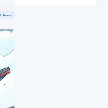
gle News