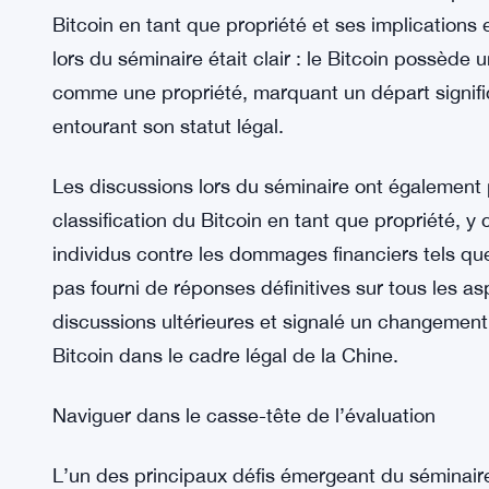
avec une ambiguïté réglementaire jetant une ombr
financier chinois.
Séminaire phare à Nanjing : un tournant
Dans ce contexte d’incertitude, le séminaire de 
le parcours légal du Bitcoin en Chine. Organisé p
séminaire a réuni des universitaires et des expert
Bitcoin en tant que propriété et ses implications 
lors du séminaire était clair : le Bitcoin possède 
comme une propriété, marquant un départ signific
entourant son statut légal.
Les discussions lors du séminaire ont également p
classification du Bitcoin en tant que propriété, 
individus contre les dommages financiers tels que 