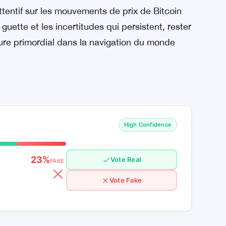
n Templeton a contrebalancé la tendance avec
ntrant des poches d’optimisme dans un marché
pot Bitcoin affichent actuellement une valeur
ne trajectoire de croissance remarquable
 année.
d’évoluer, il est conseillé aux investisseurs
ttentif sur les mouvements de prix de Bitcoin
guette et les incertitudes qui persistent, rester
ure primordial dans la navigation du monde