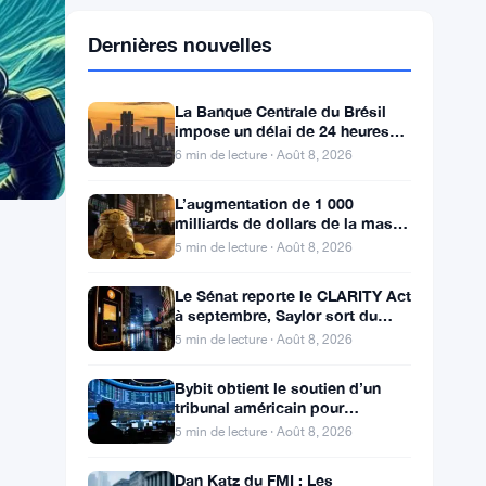
Dernières nouvelles
La Banque Centrale du Brésil
impose un délai de 24 heures
sur les transferts crypto de plus
6 min de lecture · Août 8, 2026
de 10 000 $
L’augmentation de 1 000
milliards de dollars de la masse
monétaire M2 en Chine laisse
5 min de lecture · Août 8, 2026