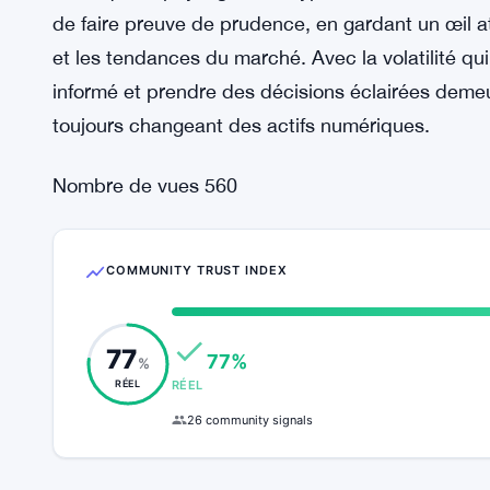
Cependant, parmi les sorties, l’EZBC de Frankli
une entrée nette de 1,87 million de dollars, mo
par ailleurs incertain. Dans l’ensemble, les ETF S
combinée de 128 milliards de dollars, reflétant u
depuis leur introduction en bourse plus tôt cette
Alors que le paysage des cryptomonnaies continue 
de faire preuve de prudence, en gardant un œil a
et les tendances du marché. Avec la volatilité qui 
informé et prendre des décisions éclairées deme
toujours changeant des actifs numériques.
Nombre de vues
560