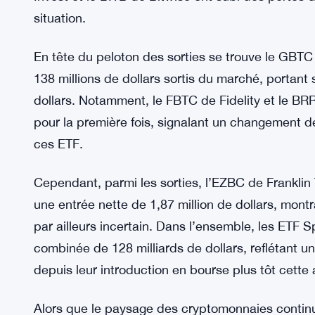
sentiment des investisseurs. Selon les données 
a récemment enregistré des sorties nettes s’élevan
Ce qui est particulièrement remarquable, c’est l
précédemment épargnés comme le FBTC de Fidelit
changement de sentiment des investisseurs. Mê
Invest et le BITB de Bitwise ont subi des pertes
situation.
En tête du peloton des sorties se trouve le GBT
138 millions de dollars sortis du marché, portant 
dollars. Notamment, le FBTC de Fidelity et le BRR
pour la première fois, signalant un changement 
ces ETF.