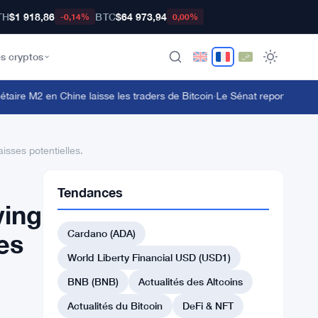
TH
$1 918,86
BTC
$64 973,94
-0,14%
0,00%
s cryptos
re M2 en Chine laisse les traders de Bitcoin
·
Le Sénat reporte le CLARI
aisses potentielles.
Tendances
ving
Cardano (ADA)
es
World Liberty Financial USD (USD1)
BNB (BNB)
Actualités des Altcoins
Actualités du Bitcoin
DeFi & NFT