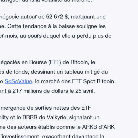
e, Bitcoin avait vu son prix chuter de 11 %,
ique.
coin, Rekt Capital suggère que l’histoire
irment, Bitcoin pourrait se diriger vers une
emaines à venir. Cependant, Rekt Capital
ait probablement dans un laps de temps serré,
 naviguer dans la volatilité du marché.
e négocie autour de 62 672 $, marquant une
ée. Cette tendance à la baisse souligne les
er mois, au cours duquel elle a perdu plus de
gociés en Bourse (ETF) de Bitcoin, le
ies de fonds, dessinant un tableau mitigé du