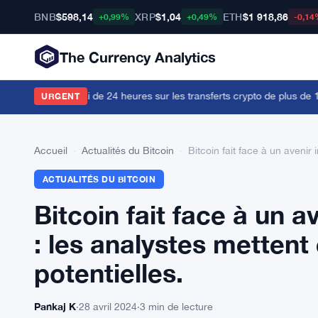
BNB
$598,14
XRP
$1,04
ETH
$1 918,86
+0,99%
+0,49%
-0,14
The Currency Analytics
impose un délai de 24 heures sur les transferts crypto de plus de 10 
URGENT
Accueil
›
Actualités du Bitcoin
›
Bitcoin fait face à un avenir
ACTUALITÉS DU BITCOIN
Bitcoin fait face à un a
: les analystes mettent
potentielles.
Pankaj K
·
28 avril 2024
·
3 min de lecture