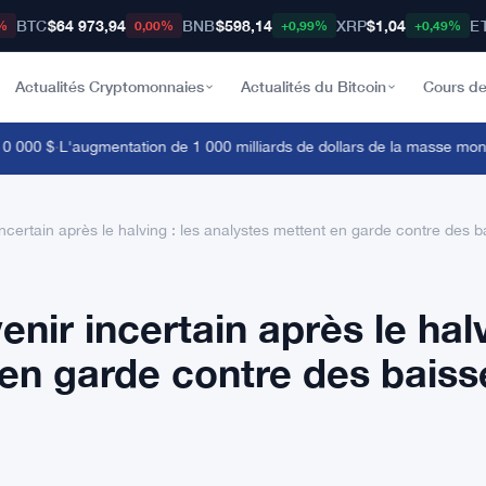
BTC
$64 973,94
BNB
$598,14
XRP
$1,04
E
%
0,00%
+0,99%
+0,49%
Actualités Cryptomonnaies
Actualités du Bitcoin
Cours de
000 $
·
L'augmentation de 1 000 milliards de dollars de la masse monétai
 incertain après le halving : les analystes mettent en garde contre des b
venir incertain après le hal
 en garde contre des baiss