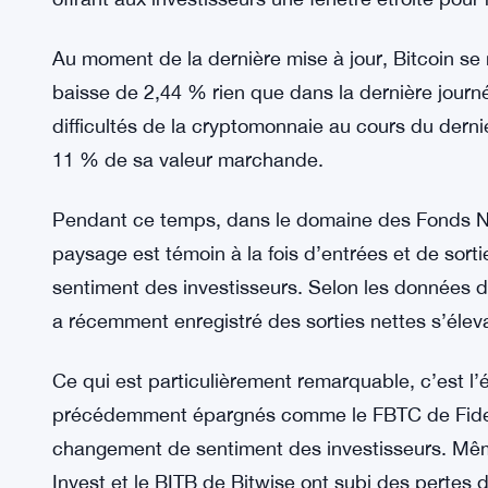
dans les semaines suivant l’événement. À l’époqu
signalant une phase turbulente pour l’actif numér
Maintenant, avec la récente baisse de prix de Bit
pourrait se répéter. Si les modèles passés se conf
descente vers la marque des 60 000 $ dans les s
souligne que cette éventuelle baisse se dérouler
offrant aux investisseurs une fenêtre étroite pour
Au moment de la dernière mise à jour, Bitcoin s
baisse de 2,44 % rien que dans la dernière journ
difficultés de la cryptomonnaie au cours du derni
11 % de sa valeur marchande.
Pendant ce temps, dans le domaine des Fonds Né
paysage est témoin à la fois d’entrées et de sort