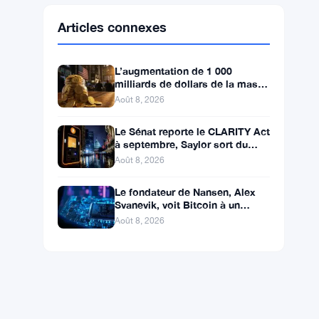
Ethereum
$1,918.86
ETH
▼ -0.14%
BNB
$598.14
BNB
▲ +0.99%
Solana
$75.4546
SOL
▲ +1.77%
XRP
$1.0408
XRP
▲ +0.49%
Articles connexes
L’augmentation de 1 000
milliards de dollars de la masse
monétaire M2 en Chine laisse
Août 8, 2026
les traders de Bitcoin
Le Sénat reporte le CLARITY Act
à septembre, Saylor sort du
bois pour Bitcoin
Août 8, 2026