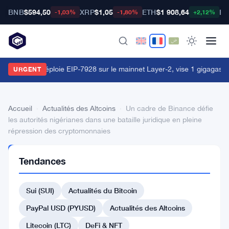
BNB
$594,50
XRP
$1,05
ETH
$1 908,64
BT
-1,03%
-1,80%
+2,12%
orld Chain déploie EIP-7928 sur le mainnet Layer-2, vise 1 gigagas p
URGENT
Accueil
›
Actualités des Altcoins
›
Un cadre de Binance défie
les autorités nigérianes dans une bataille juridique en pleine
répression des cryptomonnaies
ACTUALITÉS
Tendances
DES
ALTCOINS
Un
Sui (SUI)
Actualités du Bitcoin
cadre
PayPal USD (PYUSD)
Actualités des Altcoins
de
Litecoin (LTC)
DeFi & NFT