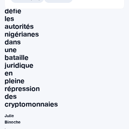
Binance
défie
les
autorités
nigérianes
dans
une
bataille
juridique
en
pleine
répression
des
cryptomonnaies
Julie
Binoche
·