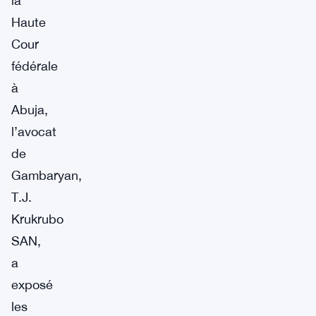
la
Haute
Cour
fédérale
à
Abuja,
l’avocat
de
Gambaryan,
T.J.
Krukrubo
SAN,
a
exposé
les