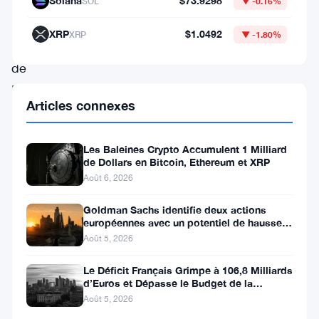
un
Solana
$73.9298
SOL
▼ -0.16%
cadre
XRP
$1.0492
XRP
▼ -1.80%
éminent
de
Binance
Articles connexes
a
pris
Les Baleines Crypto Accumulent 1 Milliard
une
de Dollars en Bitcoin, Ethereum et XRP
position
Août 6, 2026
audacieuse
Goldman Sachs identifie deux actions
contre
européennes avec un potentiel de hausse
de plus de 100 %
Août 5, 2026
les
autorités
Le Déficit Français Grimpe à 106,8 Milliards
d’Euros et Dépasse le Budget de la
nigérianes.
Défense
Août 5, 2026
Tigran