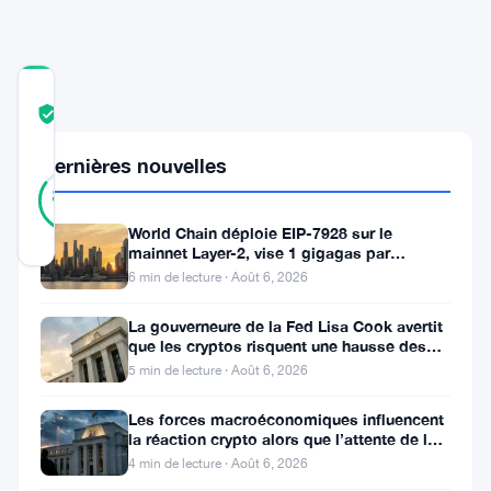
COMMUNITY
TRUST
Vérifié
SCORE
Dernières nouvelles
40
Vérifié
85
votes
%
RÉEL
World Chain déploie EIP-7928 sur le
Mis à jour 2 ans il y a
mainnet Layer-2, vise 1 gigagas par
seconde
6 min de lecture · Août 6, 2026
Dans
La gouverneure de la Fed Lisa Cook avertit
le
que les cryptos risquent une hausse des
taux
dernier
5 min de lecture · Août 6, 2026
rebondissement
Les forces macroéconomiques influencent
de
la réaction crypto alors que l’attente de la
Fed se poursuit
4 min de lecture · Août 6, 2026
la