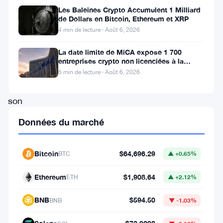
situation
Les Baleines Crypto Accumulent 1 Milliard
de Dollars en Bitcoin, Ethereum et XRP
alors
4 min de lecture · Août 6, 2026
que
La date limite de MiCA expose 1 700
le
entreprises crypto non licenciées à la
Nigeria
fraude par usurpation
5 min de lecture · Août 6, 2026
resserre
son
emprise
Données du marché
sur
les
Bitcoin
$64,696.29
BTC
▲ +0.65%
plateformes
Ethereum
$1,908.64
d’échange
ETH
▲ +2.12%
de
BNB
$594.50
BNB
▼ -1.03%
cryptomonnaies,