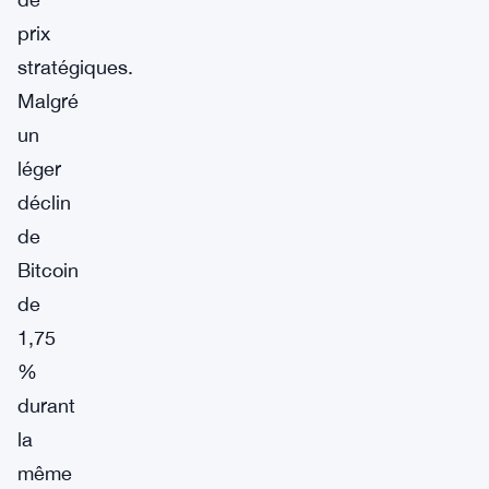
prix
stratégiques.
Malgré
un
léger
déclin
de
Bitcoin
de
1,75
%
durant
la
même