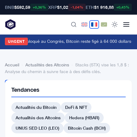
BNB
$592,59
XRP
$1,02
ETH
$1 916,88
B
+0,36%
-1,04%
+0,45%
e Clarity Act bloqué au Congrès, Bitcoin reste figé à 64 000 dollars
·
Un 
URGENT
Accueil
›
Actualités des Altcoins
›
Stacks (STX) vise les 1,8 $ :
Analyse du chemin à suivre face à des défis clés.
ACTUALITÉS
Tendances
DES
ALTCOINS
Stacks
Actualités du Bitcoin
DeFi & NFT
(STX)
Actualités des Altcoins
Hedera (HBAR)
vise
UNUS SED LEO (LEO)
Bitcoin Cash (BCH)
les