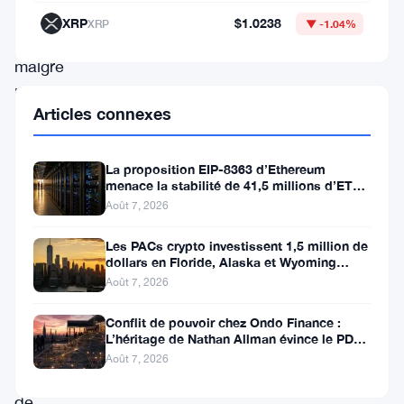
son
XRP
$1.0238
XRP
▼ -1.04%
potentiel
malgré
les
Articles connexes
fluctuations
du
La proposition EIP-8363 d’Ethereum
marché.
menace la stabilité de 41,5 millions d’ETH
stakés et de la DeFi
Alors
Août 7, 2026
que
Les PACs crypto investissent 1,5 million de
STX
dollars en Floride, Alaska et Wyoming
après un revers au Michigan
Août 7, 2026
vise
un
Conflit de pouvoir chez Ondo Finance :
L’héritage de Nathan Allman évince le PDG
objectif
Ian De Bode le 24 juillet
Août 7, 2026
significatif
de