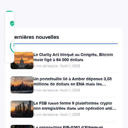
COMMUNITY
TRUST
Vérifié
SCORE
Dernières nouvelles
46
Vérifié
80
votes
%
RÉEL
Le Clarity Act bloqué au Congrès, Bitcoin
Mis à jour 2 ans il y a
reste figé à 64 000 dollars
4 min de lecture · Août 7, 2026
Stacks
Un portefeuille lié à Amber dépense 3,58
(
STX
)
millions de dollars en ENA mais les
acheteurs ne suivent pas
a
5 min de lecture · Août 7, 2026
suscité
Le FSB russe ferme 9 plateformes crypto
l’attention
non enregistrées dans une opération anti-
fraude à Moscou
5 min de lecture · Août 7, 2026
avec
une
La proposition EIP-8363 d’Ethereum