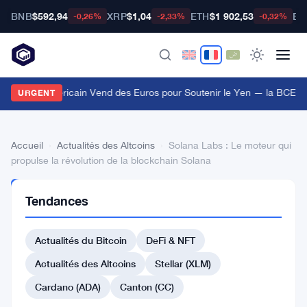
BNB
$592,94
XRP
$1,04
ETH
$1 902,53
BT
-0,26%
-2,33%
-0,32%
Le Trésor Américain Vend des Euros pour Soutenir le Yen — la BCE I
URGENT
Accueil
›
Actualités des Altcoins
›
Solana Labs : Le moteur qui
propulse la révolution de la blockchain Solana
ACTUALITÉS
Tendances
DES
ALTCOINS
Solana
Actualités du Bitcoin
DeFi & NFT
Labs
Actualités des Altcoins
Stellar (XLM)
:
Cardano (ADA)
Canton (CC)
Le