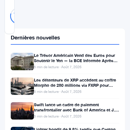
Probablement
14
79
votes
Réel
%
RÉEL
Mis à jour 2 ans il y a
Dernières nouvelles
Solana
Labs
Le Trésor Américain Vend des Euros pour
Soutenir le Yen — la BCE Informée Après
émerge
Coup
5 min de lecture · Août 7, 2026
comme
une
Les détenteurs de XRP accèdent au coffre
Morpho de 280 millions via FXRP pour
force
emprunter des RLUSD
5 min de lecture · Août 7, 2026
redoutable
Swift lance un cadre de paiement
conduisant
transfrontalier avec Bank of America et J.P.
Morgan dans 25 pays
l’innovation
5 min de lecture · Août 7, 2026
et
Lighter bondit de 9,8% tandis que Canton