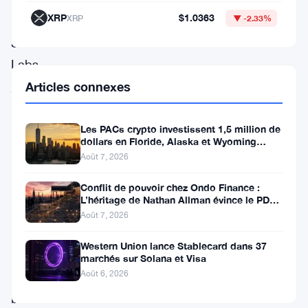
ses
XRP
$1.0363
XRP
▼ -2.33%
homologues,
Solana
Labs
joue
Articles connexes
un
rôle
Les PACs crypto investissent 1,5 million de
dollars en Floride, Alaska et Wyoming
crucial
après un revers au Michigan
Août 7, 2026
dans
Conflit de pouvoir chez Ondo Finance :
la
L’héritage de Nathan Allman évince le PDG
mise
Ian De Bode le 24 juillet
Août 7, 2026
en
Western Union lance Stablecard dans 37
place
marchés sur Solana et Visa
Août 6, 2026
des
bases