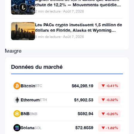
l’évolution
chute de 12,2% — Mouvements quotidiens
du 7 août
2 min de lecture · Août 7, 2026
de
la
Les PACs crypto investissent 1,5 million de
dollars en Floride, Alaska et Wyoming
blockchain
après un revers au Michigan
5 min de lecture · Août 7, 2026
Solana.
Malgré
son
Données du marché
fonctionnement
quelque
Bitcoin
$64,298.19
BTC
▼ -0.41%
peu
discret
Ethereum
$1,902.53
ETH
▼ -0.32%
par
BNB
$592.94
BNB
▼ -0.26%
rapport
à
Solana
$72.6559
SOL
▼ -1.82%