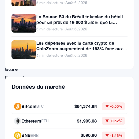
de
locaux
5 min de lecture · Août 6, 2026
The
La Bourse B3 du Brésil tokenise du bétail
Open
pour un prêt de 19 600 $ alors que la
blockchain atteint la ferme
Network
6 min de lecture · Août 6, 2026
développé
Les dépenses avec la carte crypto de
CoinZoom augmentent de 163% face aux
par
factures de carburant et d’épicerie
5 min de lecture · Août 6, 2026
Telegram,
attire
l’attention
Données du marché
pour
son
Bitcoin
$64,374.98
potentiel
BTC
▼ -0.55%
de
Ethereum
$1,905.03
ETH
▼ -0.52%
croissance.
BNB
$590.90
À
BNB
▼ -1.46%