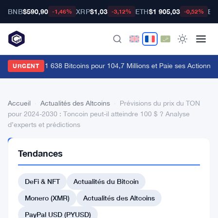
BNB
$590,90
XRP
$1,03
ETH
$1 905,03
BT
-1,46%
-3,12%
-0,52%
trategy Vend 1 638 Bitcoins pour 104,7 Millions et Paie ses Actionnaire
URGENT
Accueil
›
Actualités des Altcoins
›
Prévisions du prix du TON
pour 2024-2030 : Toncoin peut-il atteindre 100 $ ? Analyse
d’experts et prédictions
ACTUALITÉS
Tendances
DES
ALTCOINS
Prévisions
DeFi & NFT
Actualités du Bitcoin
du
Monero (XMR)
Actualités des Altcoins
prix
PayPal USD (PYUSD)