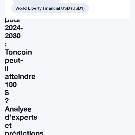
du
World Liberty Financial USD (USD1)
TON
pour
2024-
2030
:
Toncoin
peut-
il
atteindre
100
$
?
Analyse
d’experts
et
prédictions