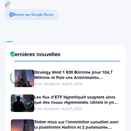
Suivre sur Google News
COMMUNITY
Dernières nouvelles
TRUST
Vérifié
SCORE
11
Strategy Vend 1 638 Bitcoins pour 104,7
Vérifié
82
votes
Millions et Paie ses Actionnaires
%
RÉEL
Privilégiés
4 min de lecture · Août 6, 2026
Mis à jour 2 ans il y a
Les flux d’ETF Hyperliquid stagnent alors
que des rivaux réglementés ciblent le pool
Toncoin
de trading DeFi de 2 à 3
6 min de lecture · Août 6, 2026
(
TON
),
Tether mise sur l’immobilier saoudien avec
partie
la plateforme Hadron et 2 partenaires