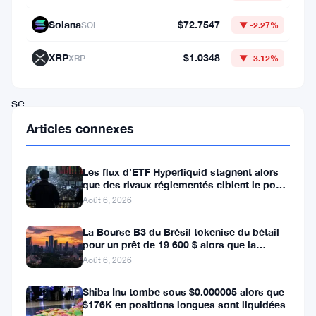
la
Solana
$72.7547
SOL
▼ -2.27%
mi-
2024,
XRP
$1.0348
XRP
▼ -3.12%
Toncoin
se
négocie
Articles connexes
autour
de
Les flux d’ETF Hyperliquid stagnent alors
que des rivaux réglementés ciblent le pool
7,09
de trading DeFi de 2 à 3
Août 6, 2026
$
La Bourse B3 du Brésil tokenise du bétail
avec
pour un prêt de 19 600 $ alors que la
une
blockchain atteint la ferme
Août 6, 2026
capitalisation
Shiba Inu tombe sous $0.000005 alors que
boursière
$176K en positions longues sont liquidées