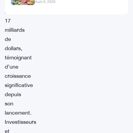
dépassant
Août 6, 2026
les
17
milliards
de
dollars,
témoignant
d’une
croissance
significative
depuis
son
lancement.
Investisseurs
et