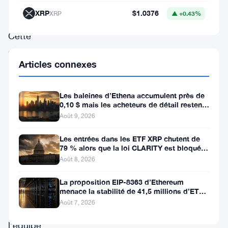
Forum
XRP
$1.0376
XRP
▲ +0.43%
Communautaire.
Cette
dernière
Articles connexes
innovation
vise
Les baleines d’Ethena accumulent près de
à
0,10 $ mais les acheteurs de détail restent
créer
à l’écart
Août 9, 2026
une
Les entrées dans les ETF XRP chutent de
ligne
79 % alors que la loi CLARITY est bloquée
avant la pause du Sénat
Août 8, 2026
directe
de
La proposition EIP-8363 d’Ethereum
menace la stabilité de 41,5 millions d’ETH
communication
stakés et de la DeFi
Août 7, 2026
entre
l’équipe