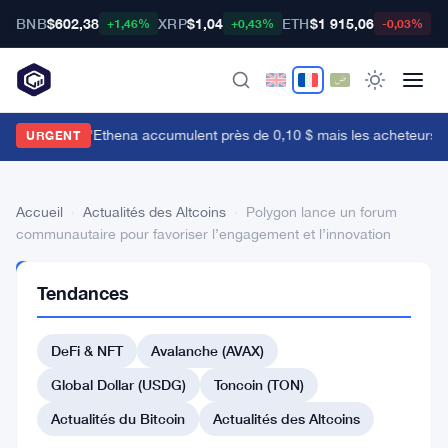
BNB
$602,38
XRP
$1,04
ETH
$1 915,06
B
+1,46%
+0,43%
-0,03%
es baleines d'Ethena accumulent près de 0,10 $ mais les acheteurs de d
URGENT
Accueil
›
Actualités des Altcoins
›
Polygon lance un forum
communautaire pour favoriser l’engagement et l’innovation
ACTUALITÉS
Tendances
DES
ALTCOINS
Polygon
DeFi & NFT
Avalanche (AVAX)
lance
Global Dollar (USDG)
Toncoin (TON)
un
Actualités du Bitcoin
Actualités des Altcoins
forum