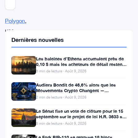
Mis à jour 3 ans il y a
Polygon
,
une
Dernières nouvelles
solution
de
mise
Les baleines d’Ethena accumulent près de
0,10 $ mais les acheteurs de détail restent
à
à l’écart
5 min de lecture · Août 9, 2026
l’échelle
Audiera Bondit de 46,6% alors que les
très
Mouvements Crypto Changent —
Mouvements Quotidiens 9 Août
appréciée
2 min de lecture · Août 9, 2026
pour
Le Sénat fixe un vote de clôture pour le 15
Ethereum,
septembre sur le projet de loi H.R. 3633 sur
le marché des cryptos
5 min de lecture · Août 9, 2026
a
annoncé
Le Fork BIP-110 se retrouve 18 blocs