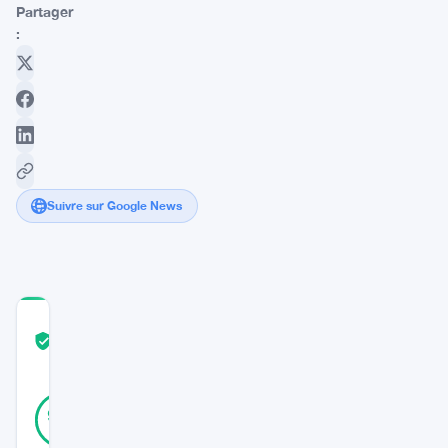
Partager
:
Suivre sur Google News
COMMUNITY
TRUST
Vérifié
SCORE
17
Vérifié
94
votes
%
RÉEL