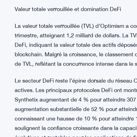
Les revenus sur le réseau Optimism ont égalemen
augmentant de 78 % par rapport au trimestre préc
Cette augmentation est largement attribuée à des
augmentation du frais moyen de transaction, qui
dollar. Cependant, la mise en œuvre de la Propos
mars a réduit de manière significative les coûts 
entraînant une baisse notable des frais moyens ver
Valeur totale verrouillée et domination DeFi
La valeur totale verrouillée (TVL) d’Optimism a
trimestre, atteignant 1,2 milliard de dollars. La 
DeFi, indiquant la valeur totale des actifs déposé
blockchain. Malgré la croissance, le classement 
de TVL, reflétant la concurrence intense dans le 