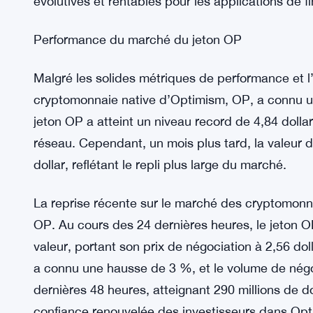
Le secteur DeFi reste l’épine dorsale du réseau
actives. Les principaux protocoles DeFi ont mon
Synthetix augmentant de 4 % pour atteindre 307 m
augmentation substantielle de 52 % pour atteindr
connaissant une hausse de 10 % pour atteindre 1
soulignent la confiance croissante dans la capaci
évolutives et rentables pour les applications de f
Performance du marché du jeton OP
Malgré les solides métriques de performance et l’
cryptomonnaie native d’Optimism, OP, a connu u
jeton OP a atteint un niveau record de 4,84 dollar
réseau. Cependant, un mois plus tard, la valeur 
dollar, reflétant le repli plus large du marché.