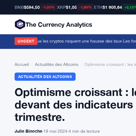
BNB
$594,50
XRP
$1,05
ETH
$1 908,64
-1,03%
-1,80%
+2,12
The Currency Analytics
a Cook avertit que les cryptos risquent une hausse des taux
·
Les forces
URGENT
Accueil
›
Actualités des Altcoins
›
Optimisme croissant : les 
ACTUALITÉS DES ALTCOINS
Optimisme croissant : l
devant des indicateurs
trimestre.
Julie Binoche
·
19 mai 2024
·
4 min de lecture