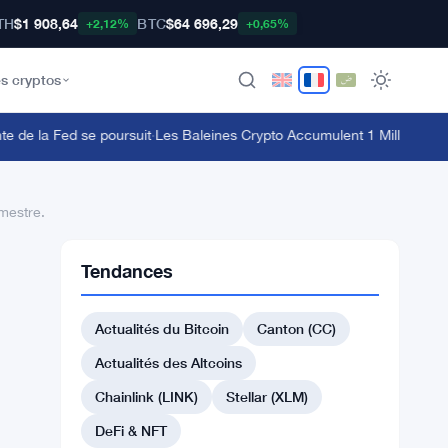
TH
$1 908,64
BTC
$64 696,29
+2,12%
+0,65%
s cryptos
de la Fed se poursuit
·
Les Baleines Crypto Accumulent 1 Milliard de Dol
imestre.
Tendances
Actualités du Bitcoin
Canton (CC)
Actualités des Altcoins
Chainlink (LINK)
Stellar (XLM)
DeFi & NFT