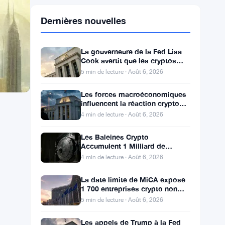
Dernières nouvelles
La gouverneure de la Fed Lisa
Cook avertit que les cryptos
risquent une hausse des taux
5 min de lecture · Août 6, 2026
Les forces macroéconomiques
influencent la réaction crypto
alors que l’attente de la Fed se
4 min de lecture · Août 6, 2026