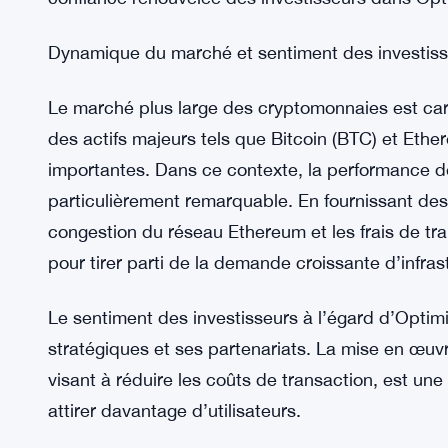
La reprise récente sur le marché des cryptomonn
OP. Au cours des 24 dernières heures, le jeton 
valeur, portant son prix de négociation à 2,56 dol
a connu une hausse de 3 %, et le volume de nég
dernières 48 heures, atteignant 290 millions de d
confiance renouvelée des investisseurs dans Opti
Dynamique du marché et sentiment des investis
Le marché plus large des cryptomonnaies est carac
des actifs majeurs tels que Bitcoin (BTC) et Ethe
importantes. Dans ce contexte, la performance 
particulièrement remarquable. En fournissant des 
congestion du réseau Ethereum et les frais de tr