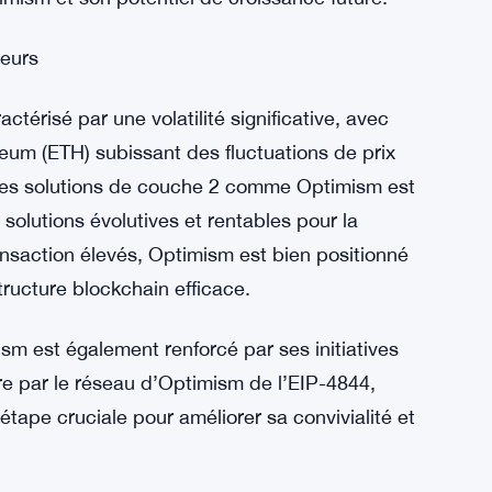
aies a offert une bouée de sauvetage au jeton
OP a enregistré une augmentation de 9 % de sa
lars. Au cours de la dernière semaine, le jeton
ociation a augmenté de 19 % au cours des
ollars. Ces gains mettent en évidence la
mism et son potentiel de croissance future.
seurs
térisé par une volatilité significative, avec
reum (ETH) subissant des fluctuations de prix
des solutions de couche 2 comme Optimism est
solutions évolutives et rentables pour la
ansaction élevés, Optimism est bien positionné