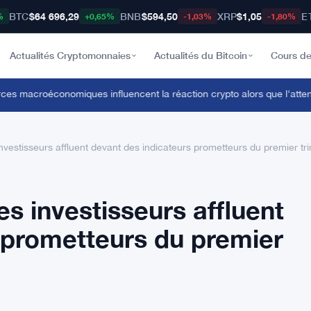
BTC
$64 696,29
BNB
$594,50
XRP
$1,05
E
%
+0,65%
-1,03%
-1,80%
Actualités Cryptomonnaies
Actualités du Bitcoin
Cours de
 macroéconomiques influencent la réaction crypto alors que l'attente 
investisseurs affluent devant des indicateurs prometteurs du premier tr
es investisseurs affluent
 prometteurs du premier