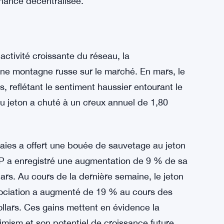
 Optimism, représentant 86 % des adresses
tré une croissance notable, avec une TVL de
illions de dollars, Aave enregistrant une
e 270 millions de dollars et Velodrome
71 millions de dollars. Ces augmentations
té d’Optimism à fournir des solutions
inance décentralisée.
activité croissante du réseau, la
ne montagne russe sur le marché. En mars, le
s, reflétant le sentiment haussier entourant le
du jeton a chuté à un creux annuel de 1,80