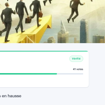
Vérifié
41 votes
us en hausse