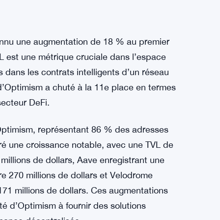
t connu une croissance substantielle,
édent pour atteindre 16 millions de dollars.
 volumes de transactions plus élevés et à une
 a augmenté de 48 % pour atteindre 0,42
ition d’amélioration d’Ethereum (EIP) 4844 en
de transmission de la couche 1 de 99 %,
s la fin du trimestre.
 connu une augmentation de 18 % au premier
TVL est une métrique cruciale dans l’espace
s dans les contrats intelligents d’un réseau
d’Optimism a chuté à la 11e place en termes
secteur DeFi.