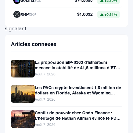
en
Solana
$74.5855
SOL
▲ +2.30%
30
XRP
$1.0332
XRP
▲ +0.81%
jours,
signalant
un
Articles connexes
intérêt
institutionnel
La proposition EIP-8363 d’Ethereum
fort
menace la stabilité de 41,5 millions d’ETH
stakés et de la DeFi
pour
Août 7, 2026
la
Les PACs crypto investissent 1,5 million de
principale
dollars en Floride, Alaska et Wyoming
après un revers au Michigan
Août 7, 2026
plateforme
de
Conflit de pouvoir chez Ondo Finance :
L’héritage de Nathan Allman évince le PDG
contrats
Ian De Bode le 24 juillet
Août 7, 2026
intelligents.