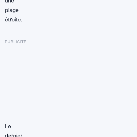
une
plage
étroite.
PUBLICITÉ
Le
dernier