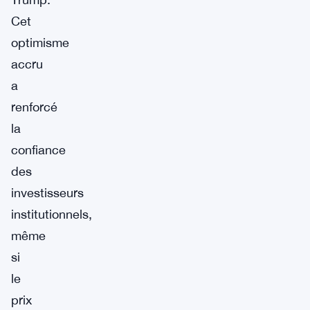
Cet
optimisme
accru
a
renforcé
la
confiance
des
investisseurs
institutionnels,
même
si
le
prix