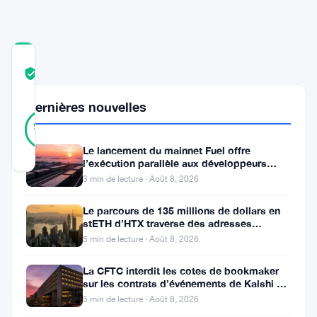
COMMUNITY
TRUST
Vérifié
SCORE
Dernières nouvelles
25
Vérifié
96
votes
%
RÉEL
Le lancement du mainnet Fuel offre
Mis à jour 2 ans il y a
l’exécution parallèle aux développeurs
d’Ethereum
3 min de lecture · Août 8, 2026
Les
Le parcours de 135 millions de dollars en
flux
stETH d’HTX traverse des adresses
Poloniex
d’entrées
5 min de lecture · Août 8, 2026
dans
La CFTC interdit les cotes de bookmaker
les
sur les contrats d’événements de Kalshi et
Polymarket
5 min de lecture · Août 8, 2026
ETF