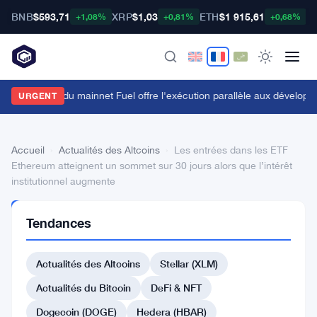
BNB
$593,71
XRP
$1,03
ETH
$1 915,61
B
+1,08%
+0,81%
+0,68%
e lancement du mainnet Fuel offre l'exécution parallèle aux développ
URGENT
Accueil
›
Actualités des Altcoins
›
Les entrées dans les ETF
Ethereum atteignent un sommet sur 30 jours alors que l’intérêt
institutionnel augmente
ACTUALITÉS
Tendances
DES
ALTCOINS
Les
Actualités des Altcoins
Stellar (XLM)
entrées
Actualités du Bitcoin
DeFi & NFT
dans
Dogecoin (DOGE)
Hedera (HBAR)