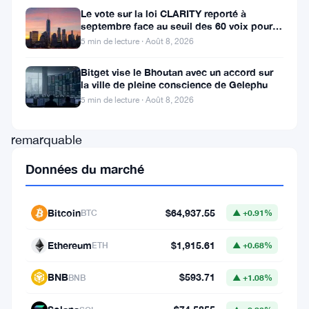
Ethereum
Le vote sur la loi CLARITY reporté à
septembre face au seuil des 60 voix pour le
(
ETH
)
projet de loi crypto
5 min de lecture · Août 8, 2026
ont
Bitget vise le Bhoutan avec un accord sur
connu
la ville de pleine conscience de Gelephu
une
5 min de lecture · Août 8, 2026
hausse
remarquable
lundi,
Données du marché
enregistrant
le
Bitcoin
$64,937.55
BTC
▲ +0.91%
plus
Ethereum
$1,915.61
grand
ETH
▲ +0.68%
afflux
BNB
$593.71
BNB
▲ +1.08%
quotidien