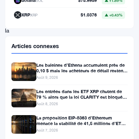
Solana
$75.9959
SOL
▲ +1.89%
attention
considérable
XRP
$1.0376
XRP
▲ +0.43%
de
la
part
Articles connexes
de
la
Les baleines d’Ethena accumulent près de
communauté
0,10 $ mais les acheteurs de détail restent
à l’écart
crypto
Août 9, 2026
et
Les entrées dans les ETF XRP chutent de
79 % alors que la loi CLARITY est bloquée
des
avant la pause du Sénat
Août 8, 2026
régulateurs
financiers.
La proposition EIP-8363 d’Ethereum
menace la stabilité de 41,5 millions d’ETH
Dans
stakés et de la DeFi
Août 7, 2026
une