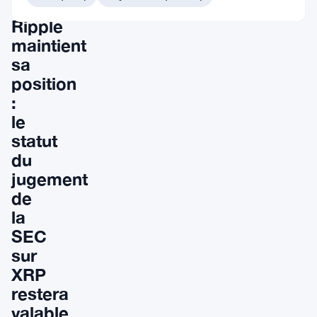
de
Ripple
maintient
sa
position
:
le
statut
du
jugement
de
la
SEC
sur
XRP
restera
valable