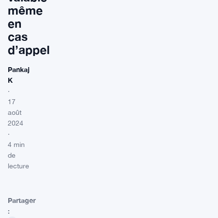
même
en
cas
d’appel
Pankaj
K
·
17
août
2024
·
4 min
de
lecture
Partager
: