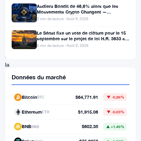
La
Audiera Bondit de 46,6% alors que les
Mouvements Crypto Changent —
bataille
Mouvements Quotidiens 9 Août
2 min de lecture · Août 9, 2026
juridique
Le Sénat fixe un vote de clôture pour le 15
autour
septembre sur le projet de loi H.R. 3633 sur
le marché des cryptos
de
5 min de lecture · Août 9, 2026
XRP
,
la
cryptomonnaie
Données du marché
native
de
Bitcoin
$64,771.91
BTC
▼ -0.26%
Ripple,
Ethereum
$1,915.06
ETH
▼ -0.03%
a
attiré
BNB
$602.38
BNB
▲ +1.46%
une