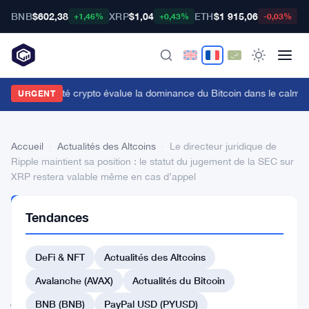
BNB
$602,38
XRP
$1,04
ETH
$1 915,06
B
+1,46%
+0,43%
-0,03%
a communauté crypto évalue la dominance du Bitcoin dans le calme
URGENT
Accueil
›
Actualités des Altcoins
›
Le directeur juridique de
Ripple maintient sa position : le statut du jugement de la SEC sur
XRP restera valable même en cas d’appel
ACTUALITÉS
Tendances
DES
ALTCOINS
Le
DeFi & NFT
Actualités des Altcoins
directeur
Avalanche (AVAX)
Actualités du Bitcoin
juridique
BNB (BNB)
PayPal USD (PYUSD)