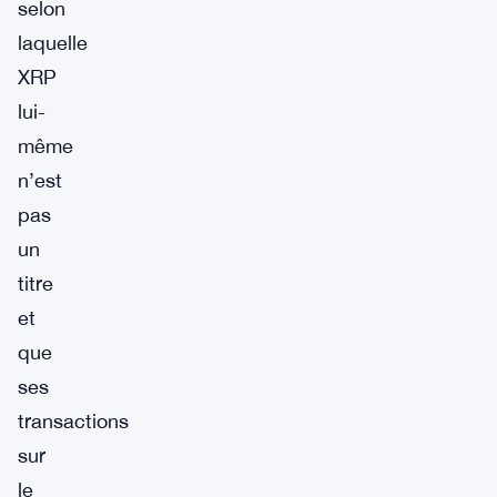
selon
laquelle
XRP
lui-
même
n’est
pas
un
titre
et
que
ses
transactions
sur
le