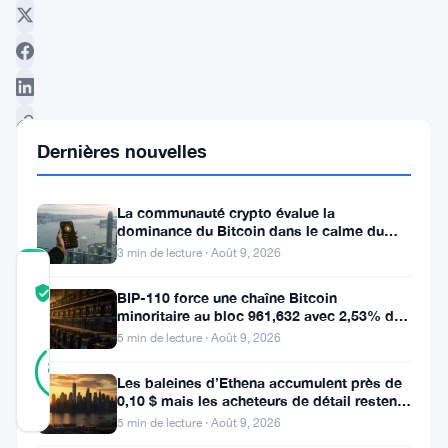
Dernières nouvelles
Suivre sur Google News
La communauté crypto évalue la
dominance du Bitcoin dans le calme du
week-end
3 min de lecture · Août 9, 2026
COMMUNITY
TRUST
Vérifié
BIP-110 force une chaîne Bitcoin
SCORE
minoritaire au bloc 961,632 avec 2,53% de
soutien des mineurs
5 min de lecture · Août 9, 2026
8
Vérifié
88
votes
%
Les baleines d’Ethena accumulent près de
RÉEL
0,10 $ mais les acheteurs de détail restent
Mis à jour 2 ans il y a
à l’écart
5 min de lecture · Août 9, 2026