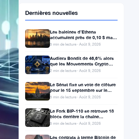
Dernières nouvelles
Les baleines d’Ethena
accumulent près de 0,10 $ mais
les acheteurs de détail restent à
5 min de lecture · Août 9, 2026
l’écart
Audiera Bondit de 46,6% alors
que les Mouvements Crypto
Changent — Mouvements
2 min de lecture · Août 9, 2026