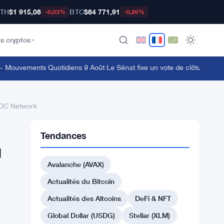
TH
$1 915,06
BTC
$64 771,91
-0,03%
-0,26%
s cryptos
ouvements Quotidiens 9 Août
·
Le Sénat fixe un vote de clôture pour le
 XDC Network
Tendances
u
Avalanche (AVAX)
Actualités du Bitcoin
Actualités des Altcoins
DeFi & NFT
Global Dollar (USDG)
Stellar (XLM)