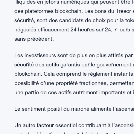
La curiosité croissante entourant les offres toke
L’un des principaux catalyseurs de la flambée des
offres de bons du Trésor américain tokenisées. C
d’actifs traditionnellement stables a captivé l’ima
La tokenisation des actifs implique la conversion
illiquides en jetons numériques qui peuvent être
des plateformes blockchain. Les bons du Trésor am
sécurité, sont des candidats de choix pour la tok
négociés efficacement 24 heures sur 24, 7 jours sur
sans précédent.
Les investisseurs sont de plus en plus attirés par
sécurité des actifs garantis par le gouvernement