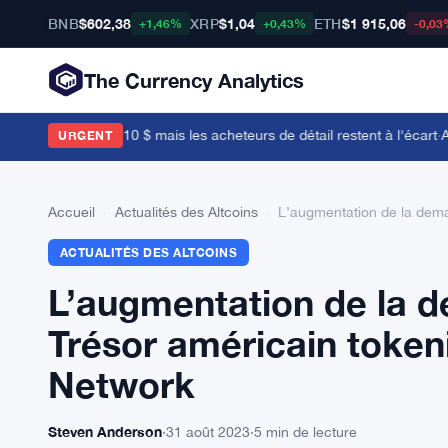
BNB
$602,38
XRP
$1,04
ETH
$1 915,06
+1,46%
+0,43%
-0,03
The Currency Analytics
ent près de 0,10 $ mais les acheteurs de détail restent à l'écart
·
Audi
URGENT
Accueil
›
Actualités des Altcoins
›
L’augmentation de la dema
ACTUALITÉS DES ALTCOINS
L’augmentation de la d
Trésor américain token
Network
Steven Anderson
·
31 août 2023
·
5 min de lecture