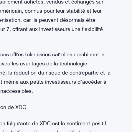
nisées du Trésor américain
 prix XDC est la curiosité accrue entourant les
ette approche innovante de la numérisation
gination des investisseurs et des institutions.
 d’actifs physiques ou traditionnellement
 facilement achetés, vendus et échangés sur
éricain, connus pour leur stabilité et leur
enisation, car ils peuvent désormais être
 7, offrant aux investisseurs une flexibilité
 ces offres tokenisées car elles combinent la
 avec les avantages de la technologie