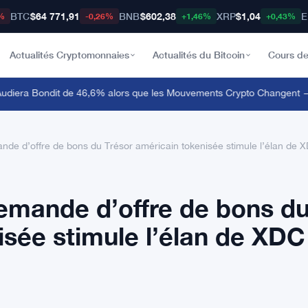
BTC
$64 771,91
BNB
$602,38
XRP
$1,04
E
%
-0,26%
+1,46%
+0,43%
Actualités Cryptomonnaies
Actualités du Bitcoin
Cours de
era Bondit de 46,6% alors que les Mouvements Crypto Changent — M
nde d’offre de bons du Trésor américain tokenisée stimule l’élan de
emande d’offre de bons d
isée stimule l’élan de XDC