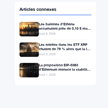
Ethereum
$1,915.06
ETH
▼ -0.03%
BNB
$602.38
BNB
▲ +1.46%
Solana
$75.9959
SOL
▲ +1.89%
XRP
$1.0376
XRP
▲ +0.43%
Articles connexes
Les baleines d’Ethena
accumulent près de 0,10 $ mais
les acheteurs de détail restent à
Août 9, 2026
l’écart
Les entrées dans les ETF XRP
chutent de 79 % alors que la loi
CLARITY est bloquée avant la
Août 8, 2026