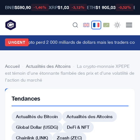
BNB
$590,90
XRP
$1,03
ETH
$1 905,03
BT
-1,46%
-3,12%
-0,52%
e marché crypto perd 2 000 milliards de dollars mais les traders continu
URGENT
Accueil
›
Actualités des Altcoins
›
La crypto-monnaie XPEPE
est témoin d’une étonnante flambée des prix et d’une volatilité de
l’action du marché
ACTUALITÉS
Tendances
DES
ALTCOINS
La
Actualités du Bitcoin
Actualités des Altcoins
crypto-
Global Dollar (USDG)
DeFi & NFT
monnaie
Chainlink (LINK)
Zcash (ZEC)