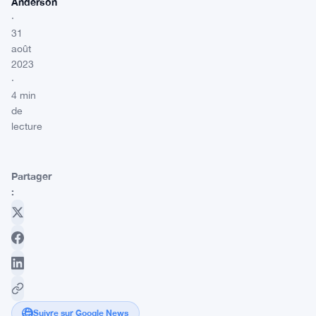
Anderson
·
31
août
2023
·
4 min
de
lecture
Partager
:
Suivre sur Google News