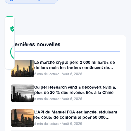
COMMUNITY
TRUST
Vérifié
SCORE
Dernières nouvelles
47
Vérifié
83
votes
%
RÉEL
Le marché crypto perd 2 000 milliards de
Mis à jour 3 ans il y a
dollars mais les traders continuent de
miser sur l’effet de levier
6 min de lecture · Août 6, 2026
Dans
Culper Research vend à découvert Nvidia,
une
plus de 20 % des revenus liés à la Chine
tournure
5 min de lecture · Août 6, 2026
dramatique
L’API du Manuel FCA est lancée, réduisant
des
les coûts de conformité pour 50 000
entreprises britanniques
5 min de lecture · Août 6, 2026
événements,