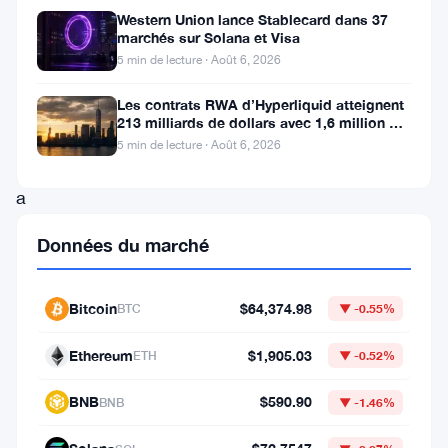
le
Western Union lance Stablecard dans 37
marchés sur Solana et Visa
marché
5 min de lecture · Août 6, 2026
de
la
Les contrats RWA d’Hyperliquid atteignent
213 milliards de dollars avec 1,6 million de
crypto-
détenteurs
5 min de lecture · Août 6, 2026
monnaie
a
été
Données du marché
envoyé
dans
Bitcoin
$64,374.98
BTC
▼ -0.55%
une
frénésie
Ethereum
$1,905.03
ETH
▼ -0.52%
aujourd’hui
BNB
$590.90
BNB
▼ -1.46%
alors
que