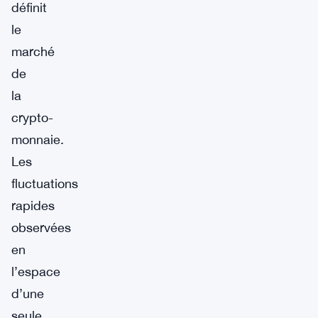
définit
le
marché
de
la
crypto-
monnaie.
Les
fluctuations
rapides
observées
en
l’espace
d’une
seule