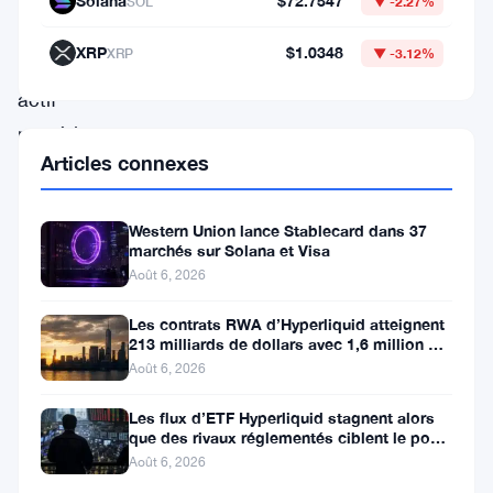
Solana
$72.7547
SOL
▼ -2.27%
XPEPE,
XRP
$1.0348
XRP
▼ -3.12%
un
actif
numérique
Articles connexes
relativement
obscur,
Western Union lance Stablecard dans 37
a
marchés sur Solana et Visa
connu
Août 6, 2026
une
Les contrats RWA d’Hyperliquid atteignent
augmentation
213 milliards de dollars avec 1,6 million de
détenteurs
extraordinaire
Août 6, 2026
de
Les flux d’ETF Hyperliquid stagnent alors
que des rivaux réglementés ciblent le pool
la
de trading DeFi de 2 à 3
Août 6, 2026
valeur,