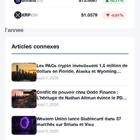
pertes
Solana
$73.8867
SOL
▲ +0.77%
majeures
XRP
$1.0379
XRP
▼ -0.91%
de
l’année
dans
Articles connexes
le
secteur
Les PACs crypto investissent 1,5 million de
des
dollars en Floride, Alaska et Wyoming
après un revers au Michigan
cryptomonnaies.
Août 7, 2026
Un
Conflit de pouvoir chez Ondo Finance :
nouveau
L’héritage de Nathan Allman évince le PDG
Ian De Bode le 24 juillet
Août 7, 2026
rapport
de
Western Union lance Stablecard dans 37
marchés sur Solana et Visa
Cyvers
Août 6, 2026
révèle