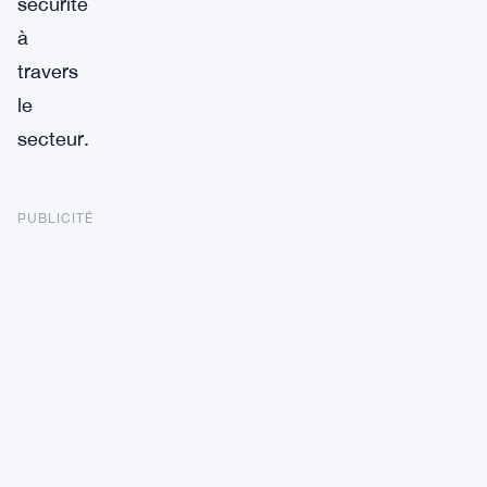
sécurité
à
travers
le
secteur.
PUBLICITÉ