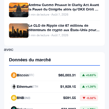
principale
Andrew Cuomo Pousse le Clarity Act Avant
la Pause du Congrès alors qu’OKX Croît en
cible
Europe
5 min de lecture · Août 7, 2026
des
Le CLO de Ripple cite 67 millions de
cybercriminels
détenteurs de crypto aux États-Unis pour
en
faire avancer la loi CLARITY
5 min de lecture · Août 7, 2026
2024,
avec
la
Données du marché
plateforme
supportant
Bitcoin
$65,003.31
BTC
▲ +0.83%
une
Ethereum
$1,929.15
grande
ETH
▲ +1.39%
partie
BNB
$591.55
BNB
▼ -0.32%
des