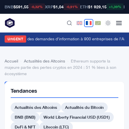
BNB
$591,55
XRP
$1,04
ETH
$1 929,15
BT
-0,32%
-0,91%
+1,39%
a FCA envoie des demandes d'information à 900 entreprises de l'Anne
URGENT
Accueil
›
Actualités des Altcoins
›
Ethereum supporte la
majeure partie des pertes cryptos en 2024 : 51 % liées à son
écosystème
ACTUALITÉS
Tendances
DES
ALTCOINS
Ethereum
Actualités des Altcoins
Actualités du Bitcoin
supporte
BNB (BNB)
World Liberty Financial USD (USD1)
la
DeFi & NFT
Litecoin (LTC)