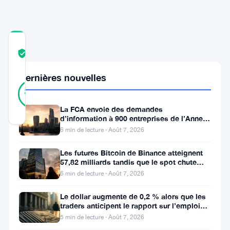
COMMUNITY
TRUST
Vérifié
SCORE
Dernières nouvelles
18
Vérifié
89
votes
%
RÉEL
La FCA envoie des demandes
Mis à jour 2 ans il y a
d’information à 900 entreprises de l’Annexe
1 contre le blanchiment
6 min de lecture · Août 7, 2026
La
Les futures Bitcoin de Binance atteignent
blockchain
57,82 milliards tandis que le spot chute
huit fois
Ethereum
6 min de lecture · Août 7, 2026
est
Le dollar augmente de 0,2 % alors que les
devenue
traders anticipent le rapport sur l’emploi
aux États-Unis
5 min de lecture · Août 7, 2026
la