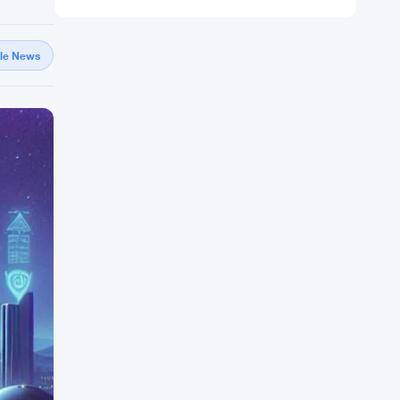
gle News