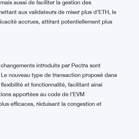
vers une plus grande scalabilité, sécurité et
fectif maximum de 32 ETH à 2 048 ETH est un
ttra non seulement de réduire le nombre de
mais aussi de faciliter la gestion des
mettant aux validateurs de miser plus d’ETH, le
icacité accrues, attirant potentiellement plus
s changements introduits par Pectra sont