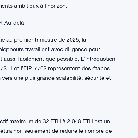
n
ne mise à niveau Pectra, il est essentiel de
 Dencun mise en œuvre en mars 2023. Dencun a
es bases des améliorations prévues avec Pectra.
apacité d’Ethereum à évoluer et à s’adapter,
ents ambitieux à l’horizon.
et Au-delà
ie au premier trimestre de 2025, la
oppeurs travaillent avec diligence pour
et aussi facilement que possible. L’introduction
P-7251 et l’EIP-7702 représentent des étapes