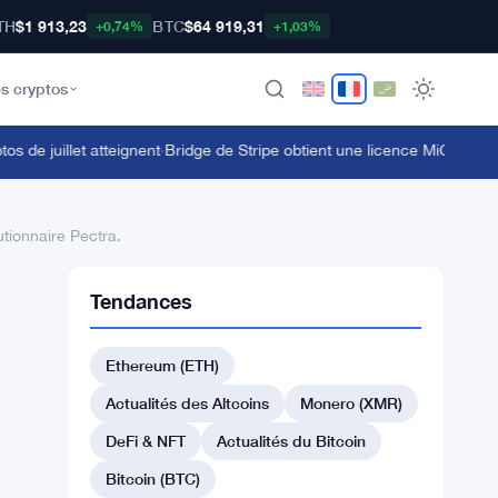
TH
$1 913,23
BTC
$64 919,31
+0,74%
+1,03%
s cryptos
e juillet atteignent
·
Bridge de Stripe obtient une licence MiCA alors que 
tionnaire Pectra.
Tendances
Ethereum (ETH)
Actualités des Altcoins
Monero (XMR)
DeFi & NFT
Actualités du Bitcoin
Bitcoin (BTC)