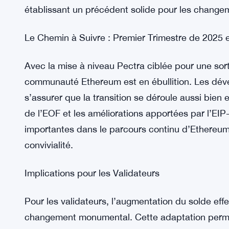
Un Regard en Arrière sur la Mise à Niveau Dencu
Pour apprécier pleinement la portée de la prochai
revenir sur les réalisations de la mise à niveau
apporté une série d’améliorations qui ont jeté l
Le déploiement réussi de Dencun a démontré la c
établissant un précédent solide pour les changem
Le Chemin à Suivre : Premier Trimestre de 2025 
Avec la mise à niveau Pectra ciblée pour une sort
communauté Ethereum est en ébullition. Les dével
s’assurer que la transition se déroule aussi bien 
de l’EOF et les améliorations apportées par l’EI