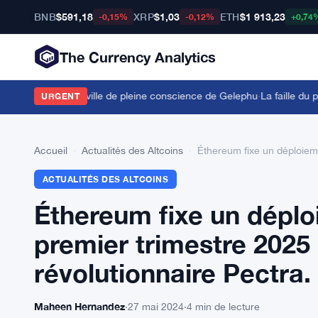
BNB
$591,18
XRP
$1,03
ETH
$1 913,23
-0,15%
-0,12%
+0,74
The Currency Analytics
n accord sur la ville de pleine conscience de Gelephu
·
La faille du por
URGENT
Accueil
›
Actualités des Altcoins
›
Éthereum fixe un déploieme
ACTUALITÉS DES ALTCOINS
Éthereum fixe un déplo
premier trimestre 2025 
révolutionnaire Pectra.
Maheen Hernandez
·
27 mai 2024
·
4 min de lecture