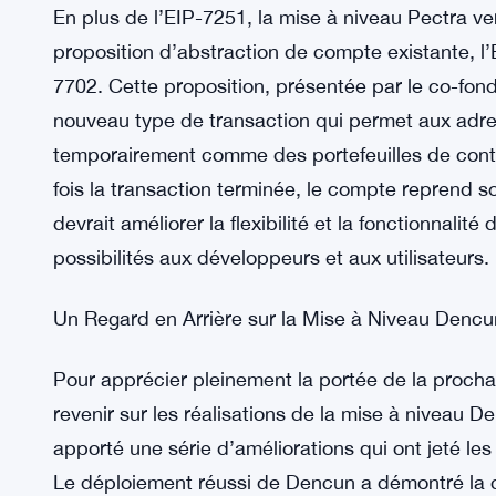
rapport à la limite actuelle de 32 ETH. Ce change
validation, permettant aux opérateurs de gérer m
faisant, la complexité du réseau pourrait être co
système plus robuste et plus efficace.
Remplacer l’EIP-3074 par l’EIP-7702
En plus de l’EIP-7251, la mise à niveau Pectra v
proposition d’abstraction de compte existante, l’
7702. Cette proposition, présentée par le co-fonda
nouveau type de transaction qui permet aux adr
temporairement comme des portefeuilles de contra
fois la transaction terminée, le compte reprend s
devrait améliorer la flexibilité et la fonctionnal
possibilités aux développeurs et aux utilisateurs.