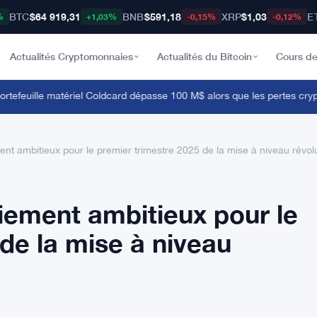
BTC
$64 919,31
BNB
$591,18
XRP
$1,03
E
%
+1,03%
-0,15%
-0,12%
Actualités Cryptomonnaies
Actualités du Bitcoin
Cours de
tefeuille matériel Coldcard dépasse 100 M$ alors que les pertes cryptos d
nt ambitieux pour le premier trimestre 2025 de la mise à niveau révolu
iement ambitieux pour le
de la mise à niveau