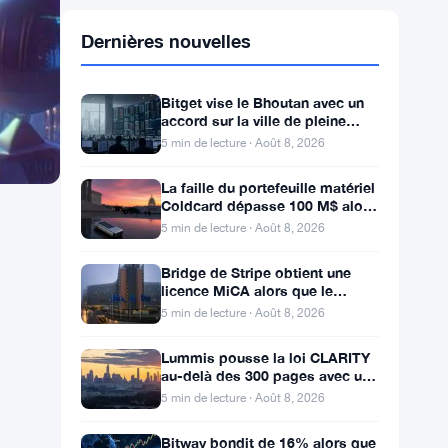
Dernières nouvelles
Bitget vise le Bhoutan avec un
accord sur la ville de pleine
conscience de Gelephu
5 min de lecture · Août 8, 2026
La faille du portefeuille matériel
Coldcard dépasse 100 M$ alors
que les pertes cryptos de juillet
5 min de lecture · Août 8, 2026