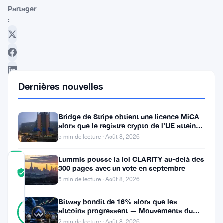
Partager
:
Dernières nouvelles
Suivre sur Google News
Bridge de Stripe obtient une licence MiCA
alors que le registre crypto de l’UE atteint
324 prestataires
5 min de lecture · Août 8, 2026
Lummis pousse la loi CLARITY au-delà des
COMMUNITY
300 pages avec un vote en septembre
TRUST
Vérifié
5 min de lecture · Août 8, 2026
SCORE
15
Bitway bondit de 16% alors que les
Vérifié
87
votes
altcoins progressent — Mouvements du
%
jour 8 août
RÉEL
2 min de lecture · Août 8, 2026