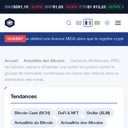
BNB
$591,18
XRP
$1,03
ETH
$1 913,23
BT
-0,15%
-0,12%
+0,74%
ridge de Stripe obtient une licence MiCA alors que le registre crypto de
URGENT
Accueil
›
Actualités des Altcoins
›
Cameron Winklevoss, PDG
de Gemini, menace d’intenter une action en justice contre le
groupe de monnaies numériques en raison des retards dans la
distribution des fonds.
ACTUALITÉS
Tendances
DES
ALTCOINS
Cameron
Bitcoin Cash (BCH)
DeFi & NFT
Stellar (XLM)
Winklevoss,
Actualités du Bitcoin
Actualités des Altcoins