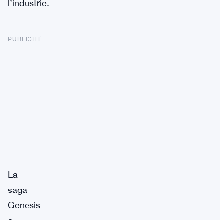
l’industrie.
PUBLICITÉ
La
saga
Genesis