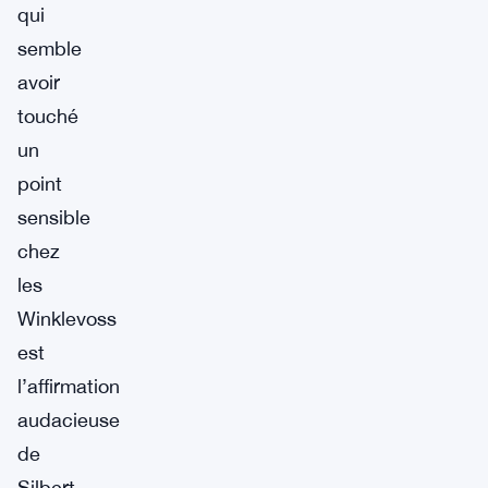
qui
semble
avoir
touché
un
point
sensible
chez
les
Winklevoss
est
l’affirmation
audacieuse
de
Silbert