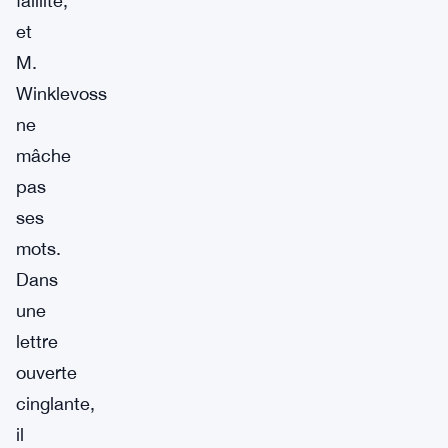
faillite,
et
M.
Winklevoss
ne
mâche
pas
ses
mots.
Dans
une
lettre
ouverte
cinglante,
il