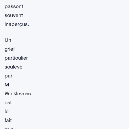
passent
souvent
inaperçus.
Un
grief
particulier
soulevé
par
M.
Winklevoss
est
le
fait