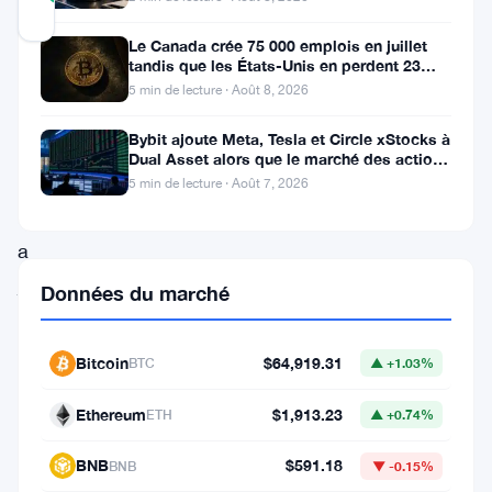
Mis à jour 3 ans il y a
Le Canada crée 75 000 emplois en juillet
tandis que les États-Unis en perdent 23
Cameron
000, Bitcoin reste à 65K
5 min de lecture · Août 8, 2026
Winklevoss,
Bybit ajoute Meta, Tesla et Circle xStocks à
PDG
Dual Asset alors que le marché des actions
tokenisées atteint
de
5 min de lecture · Août 7, 2026
Gemini,
a
jeté
Données du marché
le
gant
Bitcoin
$64,919.31
BTC
▲ +1.03%
dans
Ethereum
$1,913.23
ETH
▲ +0.74%
une
bataille
BNB
$591.18
BNB
▼ -0.15%
aux